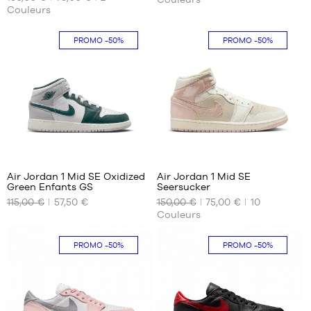
TAILLES
TAILLES
Couleurs
DISPONIBLES
DISPONIBLES
36
35.5
PROMO
-50%
PROMO
-50%
38
36.5
38.5
39
95
76
Air Jordan 1 Mid SE Oxidized
Air Jordan 1 Mid SE
Green Enfants GS
Seersucker
NOS
NOS
115,00 €
57,50 €
150,00 €
75,00 €
10
TAILLES
TAILLES
Couleurs
DISPONIBLES
DISPONIBLES
38.5
36.5
PROMO
-50%
PROMO
-50%
37.5
38
38.5
40