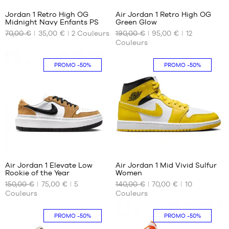
Jordan 1 Retro High OG
Air Jordan 1 Retro High OG
Midnight Navy Enfants PS
Green Glow
NOS
NOS
70,00 €
35,00 €
2
Couleurs
190,00 €
95,00 €
12
TAILLES
TAILLES
Couleurs
DISPONIBLES
DISPONIBLES
17
42.5
PROMO
-50%
PROMO
-50%
45.5
47
30
76
Air Jordan 1 Elevate Low
Air Jordan 1 Mid Vivid Sulfur
Rookie of the Year
Women
NOS
NOS
150,00 €
75,00 €
5
140,00 €
70,00 €
10
TAILLES
TAILLES
Couleurs
Couleurs
DISPONIBLES
DISPONIBLES
40.5
36.5
PROMO
-50%
PROMO
-50%
38