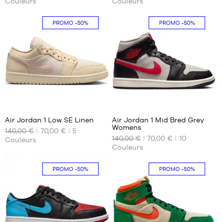
Couleurs
Couleurs
DISPONIBLES
DISPONIBLES
35.5
36.5
PROMO
-50%
PROMO
-50%
36
40.5
36.5
37.5
38.5
40
64
76
Air Jordan 1 Low SE Linen
Air Jordan 1 Mid Bred Grey
Womens
140,00 €
70,00 €
5
NOS
NOS
140,00 €
70,00 €
10
Couleurs
TAILLES
TAILLES
Couleurs
DISPONIBLES
DISPONIBLES
35.5
36.5
PROMO
-50%
PROMO
-50%