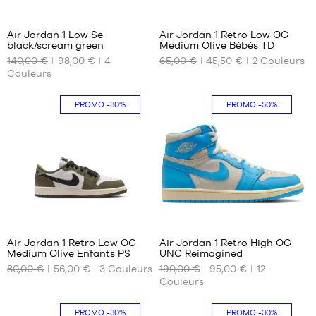
212
42
42.5
Air Jordan 1 Low Se
Air Jordan 1 Retro Low OG
43
black/scream green
Medium Olive Bébés TD
NOS
NOS
44
140,00 €
98,00 €
4
65,00 €
45,50 €
2
Couleurs
TAILLES
TAILLES
44.5
Couleurs
DISPONIBLES
DISPONIBLES
45.5
Aucune
19.5
46
PROMO
-30%
PROMO
-50%
2
365
Air Jordan 1 Retro Low OG
Air Jordan 1 Retro High OG
Medium Olive Enfants PS
UNC Reimagined
NOS
NOS
80,00 €
56,00 €
3
Couleurs
190,00 €
95,00 €
12
TAILLES
TAILLES
Couleurs
DISPONIBLES
DISPONIBLES
28
45.5
PROMO
-30%
PROMO
-30%