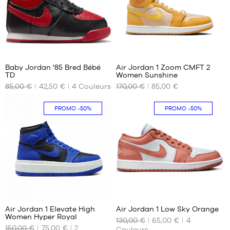
8
47
Baby Jordan '85 Bred Bébé
Air Jordan 1 Zoom CMFT 2
TD
Women Sunshine
NOS
NOS
85,00 €
42,50 €
4
Couleurs
170,00 €
85,00 €
TAILLES
TAILLES
DISPONIBLES
DISPONIBLES
PROMO
-50%
PROMO
-50%
19.5
36
21
37.5
38.5
39
40
40.5
5
212
Air Jordan 1 Elevate High
Air Jordan 1 Low Sky Orange
Women Hyper Royal
130,00 €
65,00 €
4
NOS
NOS
150,00 €
75,00 €
2
Couleurs