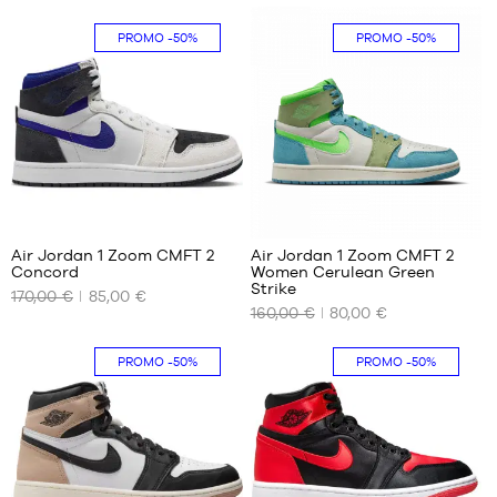
36
35.5
PROMO
-50%
PROMO
-50%
38
36.5
38.5
1
11
Air Jordan 1 Zoom CMFT 2
Air Jordan 1 Zoom CMFT 2
Concord
Women Cerulean Green
NOS
NOS
Strike
170,00 €
85,00 €
TAILLES
TAILLES
160,00 €
80,00 €
DISPONIBLES
DISPONIBLES
36.5
40.5
PROMO
-50%
PROMO
-50%
37.5
38
38.5
39
40