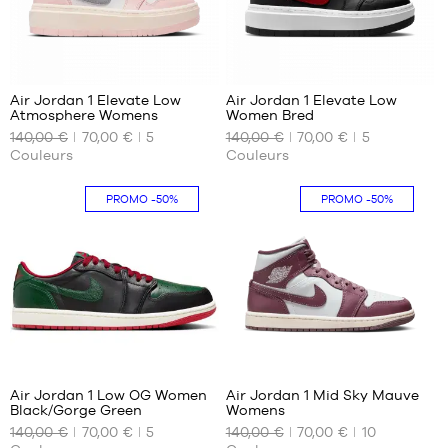
40.5
30
30
Air Jordan 1 Elevate Low
Air Jordan 1 Elevate Low
Atmosphere Womens
Women Bred
NOS
NOS
140,00 €
70,00 €
5
140,00 €
70,00 €
5
TAILLES
TAILLES
Couleurs
Couleurs
DISPONIBLES
DISPONIBLES
40.5
35.5
PROMO
-50%
PROMO
-50%
42
37.5
38
38.5
39
40
64
76
Air Jordan 1 Low OG Women
Air Jordan 1 Mid Sky Mauve
Black/Gorge Green
Womens
NOS
NOS
140,00 €
70,00 €
5
140,00 €
70,00 €
10
TAILLES
TAILLES