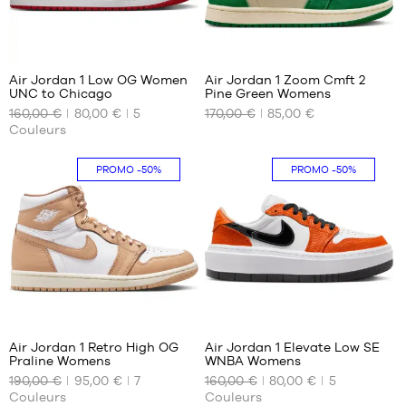
64
7
Air Jordan 1 Low OG Women
Air Jordan 1 Zoom Cmft 2
UNC to Chicago
Pine Green Womens
NOS
NOS
160,00 €
80,00 €
5
170,00 €
85,00 €
TAILLES
TAILLES
Couleurs
DISPONIBLES
DISPONIBLES
36.5
36
PROMO
-50%
PROMO
-50%
37.5
36.5
38
68
30
Air Jordan 1 Retro High OG
Air Jordan 1 Elevate Low SE
Praline Womens
WNBA Womens
NOS
NOS
190,00 €
95,00 €
7
160,00 €
80,00 €
5
TAILLES
TAILLES
Couleurs
Couleurs
DISPONIBLES
DISPONIBLES