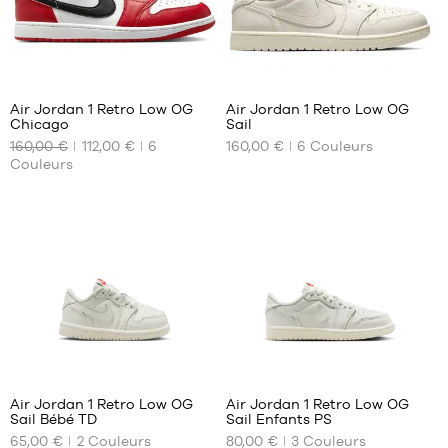
42.5
43
43
44
44
44.5
78
78
44.5
45
45
45.5
Air Jordan 1 Retro Low OG
Air Jordan 1 Retro Low OG
45.5
46
Chicago
Sail
NOS
NOS
46
47
160,00 €
112,00 €
6
160,00 €
6
Couleurs
TAILLES
TAILLES
47
47.5
Couleurs
DISPONIBLES
DISPONIBLES
47.5
48.5
45.5
Aucune
49.5
47
50.5
47.5
51.5
52.5
2
Air Jordan 1 Retro Low OG
Air Jordan 1 Retro Low OG
Sail Bébé TD
Sail Enfants PS
NOS
NOS
65,00 €
2
Couleurs
80,00 €
3
Couleurs
TAILLES
TAILLES