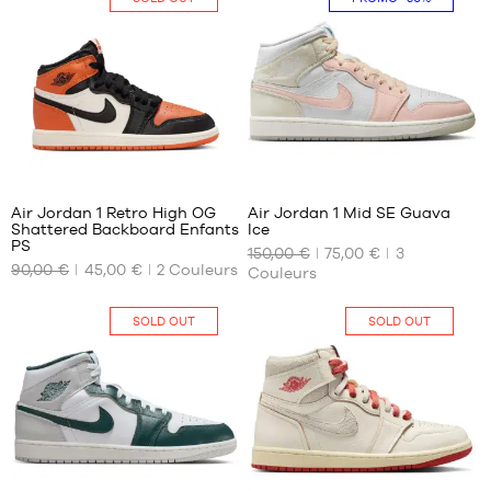
23
290
Air Jordan 1 Retro High OG
Air Jordan 1 Mid SE Guava
Shattered Backboard Enfants
Ice
NOS
NOS
PS
150,00 €
75,00 €
3
TAILLES
TAILLES
90,00 €
45,00 €
2
Couleurs
Couleurs
DISPONIBLES
DISPONIBLES
Aucune
47
SOLD OUT
SOLD OUT
290
68