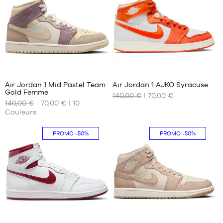
38.5
40
40.5
76
14
Air Jordan 1 Mid Pastel Team
Air Jordan 1 AJKO Syracuse
Gold Femme
140,00 €
70,00 €
NOS
NOS
140,00 €
70,00 €
10
TAILLES
TAILLES
Couleurs
DISPONIBLES
DISPONIBLES
36.5
42.5
PROMO
-50%
PROMO
-50%
42.5
43
44.5
365
76