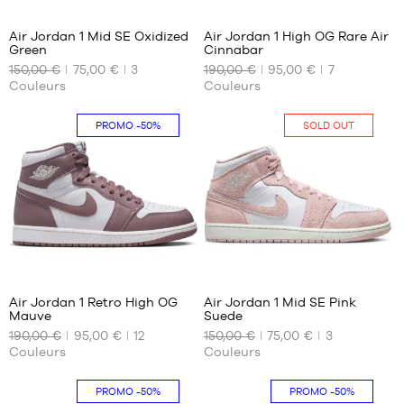
Air Jordan 1 Mid SE Oxidized
Air Jordan 1 High OG Rare Air
Green
Cinnabar
NOS
NOS
150,00 €
75,00 €
3
190,00 €
95,00 €
7
TAILLES
TAILLES
Couleurs
Couleurs
DISPONIBLES
DISPONIBLES
Aucune
Aucune
PROMO
-50%
SOLD OUT
365
290
Air Jordan 1 Retro High OG
Air Jordan 1 Mid SE Pink
Mauve
Suede
NOS
NOS
190,00 €
95,00 €
12
150,00 €
75,00 €
3
TAILLES
TAILLES
Couleurs
Couleurs
DISPONIBLES
DISPONIBLES
42.5
Aucune
PROMO
-50%
PROMO
-50%