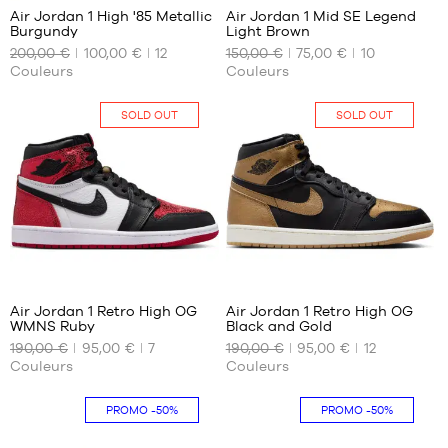
Air Jordan 1 High '85 Metallic
Air Jordan 1 Mid SE Legend
Burgundy
Light Brown
NOS
NOS
200,00 €
100,00 €
12
150,00 €
75,00 €
10
TAILLES
TAILLES
Couleurs
Couleurs
DISPONIBLES
DISPONIBLES
42.5
42
SOLD OUT
SOLD OUT
68
365
Air Jordan 1 Retro High OG
Air Jordan 1 Retro High OG
WMNS Ruby
Black and Gold
NOS
NOS
190,00 €
95,00 €
7
190,00 €
95,00 €
12
TAILLES
TAILLES
Couleurs
Couleurs
DISPONIBLES
DISPONIBLES
Aucune
Aucune
PROMO
-50%
PROMO
-50%