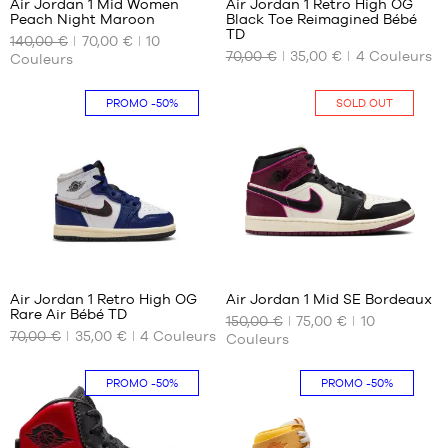
Air Jordan 1 Mid Women
Air Jordan 1 Retro High OG
Peach Night Maroon
Black Toe Reimagined Bébé
NOS
NOS
TD
140,00 €
70,00 €
10
TAILLES
TAILLES
70,00 €
35,00 €
4
Couleurs
Couleurs
DISPONIBLES
DISPONIBLES
Aucune
19.5
PROMO
-50%
SOLD OUT
8
76
Air Jordan 1 Retro High OG
Air Jordan 1 Mid SE Bordeaux
Rare Air Bébé TD
150,00 €
75,00 €
10
NOS
NOS
70,00 €
35,00 €
4
Couleurs
Couleurs
TAILLES
TAILLES
DISPONIBLES
DISPONIBLES
PROMO
-50%
PROMO
-50%
21
Aucune