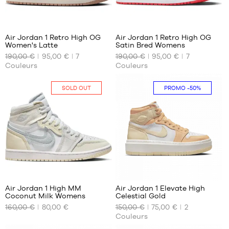
68
68
Air Jordan 1 Retro High OG
Air Jordan 1 Retro High OG
Women's Latte
Satin Bred Womens
NOS
NOS
190,00 €
95,00 €
7
190,00 €
95,00 €
7
TAILLES
TAILLES
Couleurs
Couleurs
DISPONIBLES
DISPONIBLES
35.5
35.5
SOLD OUT
PROMO
-50%
36
36.5
2
5
Air Jordan 1 High MM
Air Jordan 1 Elevate High
Coconut Milk Womens
Celestial Gold
NOS
NOS
160,00 €
80,00 €
150,00 €
75,00 €
2
TAILLES
TAILLES
Couleurs
DISPONIBLES
DISPONIBLES