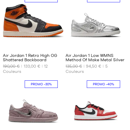
29.5
47
30
33.5
365
64
Air Jordan 1 Retro High OG
Air Jordan 1 Low WMNS
Shattered Backboard
Method Of Make Metal Silver
NOS
NOS
190,00 €
133,00 €
12
135,00 €
94,50 €
5
TAILLES
TAILLES
Couleurs
Couleurs
DISPONIBLES
DISPONIBLES
44.5
36.5
PROMO
-30%
PROMO
-40%
47
37.5
38
38.5
39
64
2