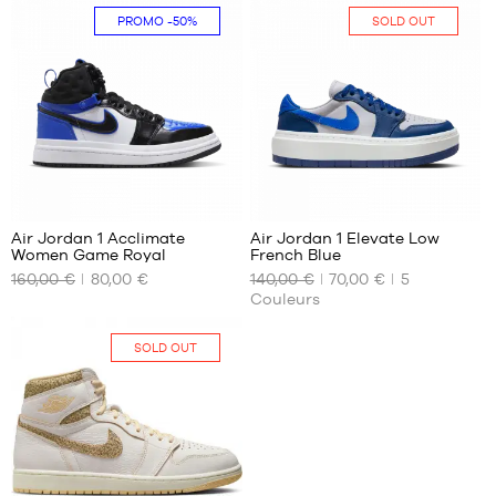
Aucune
40.5
PROMO
-50%
SOLD OUT
5
30
Air Jordan 1 Acclimate
Air Jordan 1 Elevate Low
Women Game Royal
French Blue
NOS
NOS
160,00 €
80,00 €
140,00 €
70,00 €
5
TAILLES
TAILLES
Couleurs
DISPONIBLES
DISPONIBLES
35.5
Aucune
SOLD OUT
40