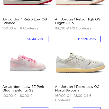
47
42
78
365
42.5
44
Air Jordan 1 Retro Low OG
Air Jordan 1 Retro High OG
Banned
Flight Club
NOS
NOS
160,00 €
6
Couleurs
180,00 €
12
Couleurs
TAILLES
TAILLES
DISPONIBLES
DISPONIBLES
PROMO
-20%
PROMO
-20%
40
40.5
40.5
41
41
42
42
42.5
43
43
45
44
45.5
44.5
71
78
46
45
Air Jordan 1 Low SE Pink
Air Jordan 1 Retro Low OG
45.5
Gloom Enfants GS
Floral Swoosh
NOS
NOS
46
100,00 €
80,00 €
160,00 €
128,00 €
6
TAILLES
TAILLES
47
Couleurs
DISPONIBLES
DISPONIBLES
47.5