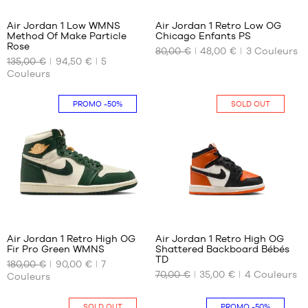
Air Jordan 1 Low WMNS
Air Jordan 1 Retro Low OG
Method Of Make Particle
Chicago Enfants PS
NOS
NOS
Rose
80,00 €
48,00 €
3
Couleurs
TAILLES
TAILLES
135,00 €
94,50 €
5
DISPONIBLES
DISPONIBLES
Couleurs
40.5
31.5
PROMO
-50%
SOLD OUT
68
8
Air Jordan 1 Retro High OG
Air Jordan 1 Retro High OG
Fir Pro Green WMNS
Shattered Backboard Bébés
NOS
NOS
TD
180,00 €
90,00 €
7
TAILLES
TAILLES
70,00 €
35,00 €
4
Couleurs
Couleurs
DISPONIBLES
DISPONIBLES
40
Aucune
SOLD OUT
PROMO
-50%