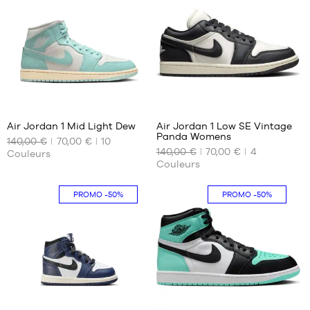
76
212
Air Jordan 1 Mid Light Dew
Air Jordan 1 Low SE Vintage
Panda Womens
140,00 €
70,00 €
10
NOS
NOS
140,00 €
70,00 €
4
Couleurs
TAILLES
TAILLES
Couleurs
DISPONIBLES
DISPONIBLES
40.5
35.5
PROMO
-50%
PROMO
-50%
42
42.5
44
44.5
23
365