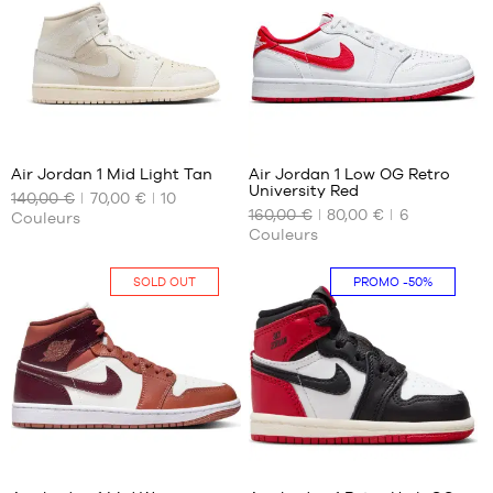
76
78
Air Jordan 1 Mid Light Tan
Air Jordan 1 Low OG Retro
University Red
140,00 €
70,00 €
10
NOS
NOS
160,00 €
80,00 €
6
Couleurs
TAILLES
TAILLES
Couleurs
DISPONIBLES
DISPONIBLES
42
40.5
SOLD OUT
PROMO
-50%
76
8