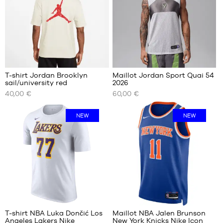
L
XL
XL
XXL
XXL
T-shirt Jordan Brooklyn
Maillot Jordan Sport Quai 54
sail/university red
2026
NOS
NOS
40,00 €
60,00 €
TAILLES
TAILLES
DISPONIBLES
DISPONIBLES
NEW
NEW
XS
XS
S
S
M
M
L
L
XL
XL
XXL
XXL
6
4
T-shirt NBA Luka Dončić Los
Maillot NBA Jalen Brunson
Angeles Lakers Nike
New York Knicks Nike Icon