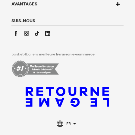
Basket4Ballers informe l’utilisateur qu’il peut définir, de son
AVANTAGES
vivant, des directives relatives à la conservation, à
l’effacement et à la communication de ses données
personnelles après son décès. Pour en savoir plus,
cliquez ici
.
SUIS-NOUS
Facebook
Instagram
TikTok
LinkedIn
basket4ballers
meilleure livraison e-commerce
FR