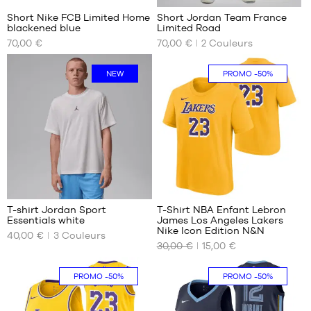
Short Nike FCB Limited Home
Short Jordan Team France
blackened blue
Limited Road
NOS
NOS
70,00 €
70,00 €
2
Couleurs
TAILLES
TAILLES
DISPONIBLES
DISPONIBLES
NEW
PROMO
-50%
S
S
M
M
L
L
XL
XL
XXL
XXL
2
T-shirt Jordan Sport
T-Shirt NBA Enfant Lebron
Essentials white
James Los Angeles Lakers
NOS
NOS
Nike Icon Edition N&N
40,00 €
3
Couleurs
TAILLES
TAILLES
30,00 €
15,00 €
DISPONIBLES
DISPONIBLES
XS
S -
PROMO
-50%
PROMO
-50%
enfant
S
- 1m25
M