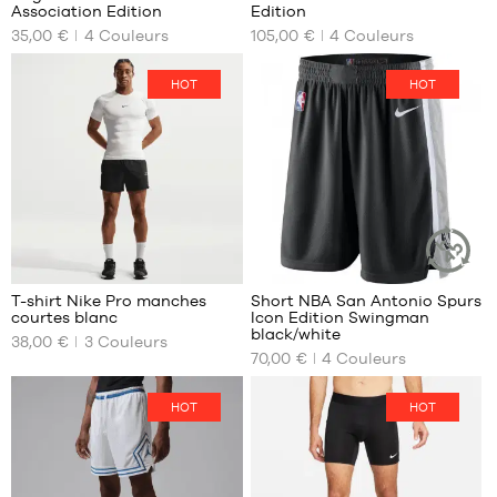
NOS
NOS
Association Edition
Edition
TAILLES
TAILLES
35,00 €
4
Couleurs
105,00 €
4
Couleurs
DISPONIBLES
DISPONIBLES
XS
S
HOT
HOT
S
M
M
XL
L
XXL
XL
XXL
13
22
T-shirt Nike Pro manches
Short NBA San Antonio Spurs
ARTICLE
courtes blanc
Icon Edition Swingman
DURABLE
NOS
NOS
black/white
38,00 €
3
Couleurs
TAILLES
TAILLES
70,00 €
4
Couleurs
DISPONIBLES
DISPONIBLES
S
S
HOT
HOT
M
M
L
L
XL
XL