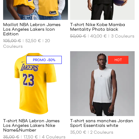
XL
XL
XXL
XXL
294
2
Maillot NBA Lebron James
T-shirt Nike Kobe Mamba
Los Angeles Lakers Icon
Mentality Photo black
NOS
NOS
Edition
50,00 €
40,00 €
3
Couleurs
TAILLES
TAILLES
105,00 €
52,50 €
20
DISPONIBLES
DISPONIBLES
Couleurs
XS
S
PROMO
-50%
HOT
S
M
M
L
L
XL
XL
XXL
XXL
6
T-shirt NBA Lebron James
T-shirt sans manches Jordan
Los Angeles Lakers Nike
Sport Essentials white
NOS
NOS
Name&Number
35,00 €
2
Couleurs
TAILLES
TAILLES
35,00 €
17,50 €
4
Couleurs