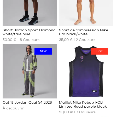
XXL
7
2
Short Jordan Sport Diamond
Short de compression Nike
white/true blue
Pro black/white
NOS
NOS
50,00 €
8
Couleurs
35,00 €
2
Couleurs
TAILLES
TAILLES
DISPONIBLES
DISPONIBLES
NEW
HOT
S
S
M
M
L
L
XL
XL
XXL
XXL
95
Je
Outfit Jordan Quai 54 2026
Maillot Nike Kobe x FCB
découvre
Limited Road purple black
À découvrir
NOS
90,00 €
7
Couleurs
TAILLES