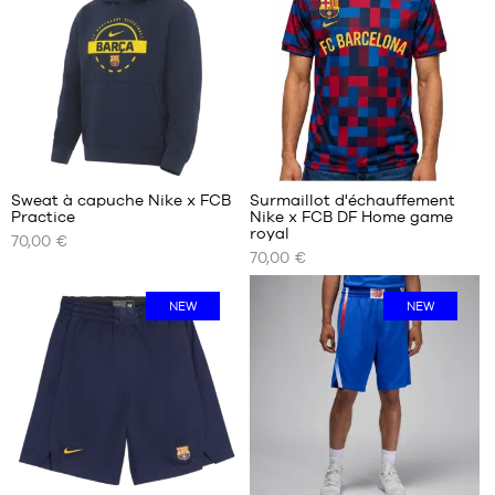
S
M
M
L
L
XL
XL
XXL
XXL
Sweat à capuche Nike x FCB
Surmaillot d'échauffement
Practice
Nike x FCB DF Home game
NOS
NOS
royal
70,00 €
TAILLES
TAILLES
70,00 €
DISPONIBLES
DISPONIBLES
S
S
NEW
NEW
M
M
L
XL
XL
XXL
XXL
7