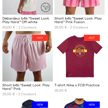
XXL
XXL
Débardeur b4b "Sweet Look.
Short b4b "Sweet Look. Play
ARTICLE
Play Hard." Off-white
Hard." Pink Fusion
DURABLE
NOS
NOS
40,00 €
2
Couleurs
35,00 €
2
Couleurs
TAILLES
TAILLES
DISPONIBLES
DISPONIBLES
HOT
HOT
XS
XS
S
S
M
M
L
L
XL
XL
XXL
XXL
Short b4b "Sweet Look. Play
T-shirt Nike x FCB Practice
Hard." Pink
35,00 €
NOS
NOS
35,00 €
2
Couleurs
TAILLES
TAILLES
DISPONIBLES
DISPONIBLES
NEW
NEW
XS
S