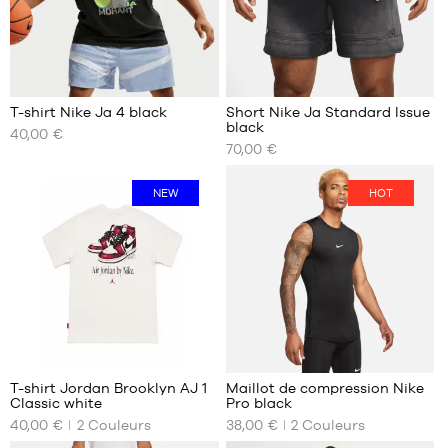
XL
XXL
T-shirt Nike Ja 4 black
Short Nike Ja Standard Issue
black
40,00 €
NOS
NOS
70,00 €
TAILLES
TAILLES
DISPONIBLES
DISPONIBLES
NEW
HOT
S
S
M
M
L
L
XL
XL
XXL
2
T-shirt Jordan Brooklyn AJ 1
Maillot de compression Nike
Classic white
Pro black
NOS
NOS
40,00 €
2
Couleurs
38,00 €
2
Couleurs
TAILLES
TAILLES
DISPONIBLES
DISPONIBLES