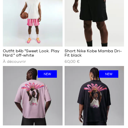
MARQUES
PROMOS
ENFANT
SORTIES
PROMOS
SORTIES
Je
Outfit b4b "Sweet Look. Play
Short Nike Kobe Mamba Dri-
FR
découvre
Hard." off-white
Fit black
NOS
À découvrir
60,00 €
TAILLES
Devenir
DISPONIBLES
membre
NEW
NEW
S
FAQ
M
L
Blog
XL
XXL
2
2