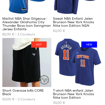
à
1m50
10
L -
enfant
Maillot NBA Shai Gilgeous-
Sweat NBA Enfant Jalen
- 1m50
Alexander Oklahoma City
Brunson New York Knicks
NOS
NOS
Thunder Boys Icon Swingman
Nike Icon Edition N&N
à
TAILLES
TAILLES
Jersey Enfants
1m65
62,00 €
DISPONIBLES
DISPONIBLES
82,00 €
2
Couleurs
XL -
enfant
S -
S -
- 1m65
HOT
NEW
enfant
enfant
à
- 1m25
- 1m25
1m80
à
à
1m35
1m35
M -
M -
enfant
enfant
- 1m35
- 1m35
à
à
1m50
1m50
L -
L -
enfant
enfant
Short Oversize b4b CORE
T-shirt NBA enfant Jalen
ARTICLE
- 1m50
- 1m50
Black
Brunson New York Knicks
DURABLE
NOS
NOS
Nike Icon Edition
à
à
50,00 €
2
Couleurs
TAILLES
TAILLES
1m65
1m65
30,00 €
DISPONIBLES
DISPONIBLES