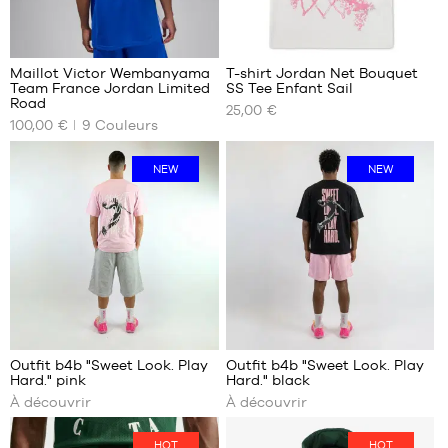
- 1m65
- 1m65
à
à
127
1m80
1m80
Maillot Victor Wembanyama
T-shirt Jordan Net Bouquet
Team France Jordan Limited
SS Tee Enfant Sail
NOS
NOS
Road
25,00 €
TAILLES
TAILLES
100,00 €
9
Couleurs
DISPONIBLES
DISPONIBLES
XS
8 -
NEW
NEW
10
S
ans
M
10 -
L
12
XL
ans
XXL
12 -
13
XXXL
ans
13 -
Je
Je
15
Outfit b4b "Sweet Look. Play
Outfit b4b "Sweet Look. Play
découvre
découvre
Hard." pink
Hard." black
ans
À découvrir
À découvrir
HOT
HOT