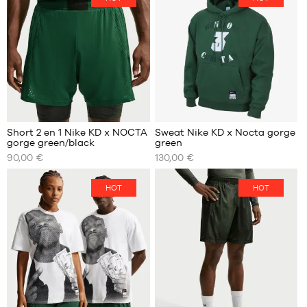
Short 2 en 1 Nike KD x NOCTA
Sweat Nike KD x Nocta gorge
gorge green/black
green
NOS
NOS
90,00 €
130,00 €
TAILLES
TAILLES
DISPONIBLES
DISPONIBLES
HOT
HOT
L
S
XL
M
XXL
XL