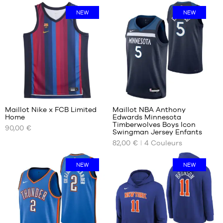
DISPONIBLES
NEW
NEW
XS
S
M
L
XL
18
Maillot Nike x FCB Limited
Maillot NBA Anthony
Home
Edwards Minnesota
NOS
NOS
Timberwolves Boys Icon
90,00 €
TAILLES
TAILLES
Swingman Jersey Enfants
DISPONIBLES
DISPONIBLES
82,00 €
4
Couleurs
XS
S -
NEW
NEW
enfant
S
- 1m25
M
à
L
1m35
XL
M -
enfant
- 1m35