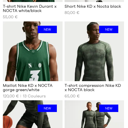
T-shirt Nike Kevin Durant x
Short Nike KD x Nocta black
NOCTA white/black
80,00 €
NOS
NOS
55,00 €
TAILLES
TAILLES
DISPONIBLES
DISPONIBLES
NEW
NEW
S
S
L
XL
XXL
100
Maillot Nike KD x NOCTA
T-shirt compression Nike KD
gorge green/white
x NOCTA black
NOS
NOS
120,00 €
13
Couleurs
65,00 €
TAILLES
TAILLES
DISPONIBLES
DISPONIBLES
NEW
NEW
S
XXL
M
L