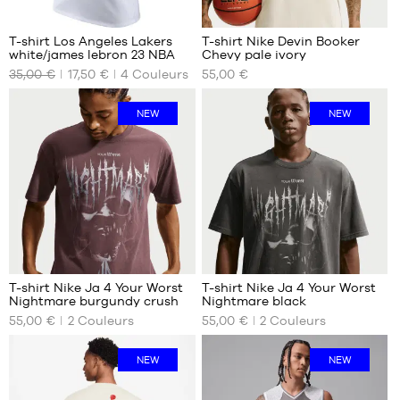
ans
6
(M)
14
T-shirt Los Angeles Lakers
T-shirt Nike Devin Booker
ans
white/james lebron 23 NBA
Chevy pale ivory
NOS
NOS
(L)
35,00 €
17,50 €
4
Couleurs
55,00 €
TAILLES
TAILLES
16
DISPONIBLES
DISPONIBLES
ans
NEW
NEW
(XL)
XS
S
S
M
M
L
L
XL
XXL
XXL
T-shirt Nike Ja 4 Your Worst
T-shirt Nike Ja 4 Your Worst
Nightmare burgundy crush
Nightmare black
NOS
NOS
55,00 €
2
Couleurs
55,00 €
2
Couleurs
TAILLES
TAILLES
DISPONIBLES
DISPONIBLES
NEW
NEW
S
M
M
L