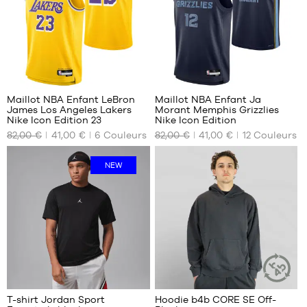
à
L
1m35
XL
M -
enfant
XXL
- 1m35
à
194
85
1m50
L -
Maillot NBA Enfant LeBron
Maillot NBA Enfant Ja
enfant
James Los Angeles Lakers
Morant Memphis Grizzlies
NOS
NOS
- 1m50
Nike Icon Edition 23
Nike Icon Edition
TAILLES
TAILLES
à
82,00 €
41,00 €
6
Couleurs
82,00 €
41,00 €
12
Couleurs
DISPONIBLES
DISPONIBLES
1m65
XL -
M -
S -
NEW
enfant
enfant
enfant
- 1m65
- 1m35
- 1m25
à
à
à
1m80
1m50
1m35
L -
M -
enfant
enfant
- 1m50
- 1m35
à
à
1m65
1m50
XL -
L -
T-shirt Jordan Sport
Hoodie b4b CORE SE Off-
ARTICLE