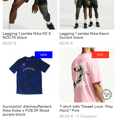
XL
Legging 1 jambe Nike KD X
Legging 1 jambe Nike Kevin
NOCTA black
Durant black
NOS
NOS
80,00 €
80,00 €
TAILLES
TAILLES
DISPONIBLES
DISPONIBLES
NEW
HOT
S
XL
M
XXL
L
XL
XXL
1
Surmaillot d'échauffement
T-shirt b4b "Sweet Look. Play
ARTICLE
Nike Kobe x FCB DF Road
Hard." Pink
DURABLE
NOS
NOS
purple black
45,00 €
5
Couleurs
TAILLES
TAILLES