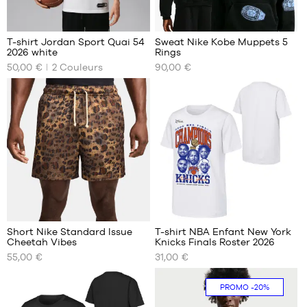
T-shirt Jordan Sport Quai 54
Sweat Nike Kobe Muppets 5
2026 white
Rings
NOS
NOS
50,00 €
2
Couleurs
90,00 €
TAILLES
TAILLES
DISPONIBLES
DISPONIBLES
XS
S
S
M
M
L
L
XL
XL
XXL
XXL
Short Nike Standard Issue
T-shirt NBA Enfant New York
Cheetah Vibes
Knicks Finals Roster 2026
NOS
NOS
55,00 €
31,00 €
TAILLES
TAILLES
DISPONIBLES
DISPONIBLES
PROMO
-20%
XS
S -