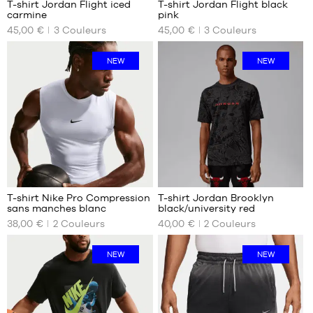
T-shirt Jordan Flight iced
T-shirt Jordan Flight black
carmine
pink
NOS
NOS
45,00 €
3
Couleurs
45,00 €
3
Couleurs
TAILLES
TAILLES
DISPONIBLES
DISPONIBLES
NEW
NEW
XS
XS
M
S
L
M
XL
L
XXL
XL
XXL
2
T-shirt Nike Pro Compression
T-shirt Jordan Brooklyn
sans manches blanc
black/university red
NOS
NOS
38,00 €
2
Couleurs
40,00 €
2
Couleurs
TAILLES
TAILLES
DISPONIBLES
DISPONIBLES
NEW
NEW
S
XS
M
S
L
M
XXL
L