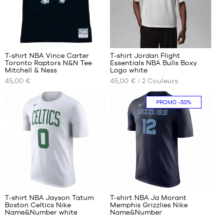
enfant
- 1m35
à
1m50
L -
enfant
T-shirt NBA Vince Carter
T-shirt Jordan Flight
- 1m50
Toronto Raptors N&N Tee
Essentials NBA Bulls Boxy
NOS
NOS
Mitchell & Ness
Logo white
à
TAILLES
TAILLES
1m65
45,00 €
45,00 €
2
Couleurs
DISPONIBLES
DISPONIBLES
XL -
enfant
M
XS
PROMO
-50%
- 1m65
L
S
à
XL
M
1m80
L
XL
XXL
4
7
T-shirt NBA Jayson Tatum
T-shirt NBA Ja Morant
Boston Celtics Nike
Memphis Grizzlies Nike
NOS
NOS
Name&Number white
Name&Number
TAILLES
TAILLES