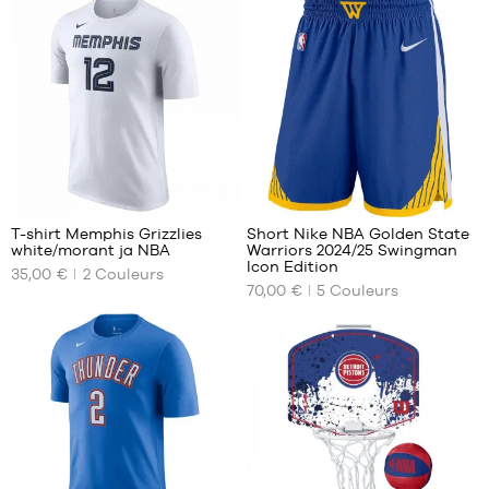
Taille
XS
unique
S
M
L
XL
XXL
7
87
T-shirt Memphis Grizzlies
Short Nike NBA Golden State
white/morant ja NBA
Warriors 2024/25 Swingman
NOS
NOS
Icon Edition
35,00 €
2
Couleurs
TAILLES
TAILLES
70,00 €
5
Couleurs
DISPONIBLES
DISPONIBLES
XS
S
S
M
M
L
L
XL
XL
XXL
XXL