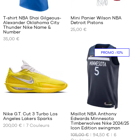
T-shirt NBA Shai Gilgeous-
Mini Panier Wilson NBA
Alexander Oklahoma City
Detroit Pistons
NOS
NOS
Thunder Nike Name &
25,00 €
TAILLES
TAILLES
Number
DISPONIBLES
DISPONIBLES
35,00 €
XS
Taille
PROMO
-10%
unique
S
M
L
XL
XXL
38
22
Nike G.T. Cut 3 Turbo Los
Maillot NBA Anthony
Angeles Lakers Sparks
Edwards Minnesota
NOS
NOS
Timberwolves Nike 2024/25
200,00 €
7
Couleurs
TAILLES
TAILLES
Icon Edition swingman
DISPONIBLES
DISPONIBLES
105,00 €
94,50 €
6