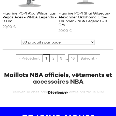
Figurine POP! A'Ja Wilson Las
Figurine POP! Shai Gilgeous-
Vegas Aces - WNBA Legends -
Alexander Oklahoma City-
NOS
NOS
9 Cm
Thunder - NBA Legends - 9
TAILLES
TAILLES
Cm
20,00 €
DISPONIBLES
DISPONIBLES
20,00 €
Taille
Taille
Montrer
unique
unique
« Précédent
1
2
3
...
16
Suivant »
Maillots NBA officiels, vêtements et
accessoires NBA
Bienvenue chez basket4ballers, votre boutique NBA
Développer
spécialisée dans les maillots NBA officiels, vêtements NBA et
accessoires des 30 franchises de la ligue. Que vous soyez
supporter des
Los Angeles Lakers
, des
Golden State Warriors
,
des
Boston Celtics
, des
Chicago Bulls
, des
New York Knicks
ou des
San Antonio Spurs
, retrouvez une sélection complète