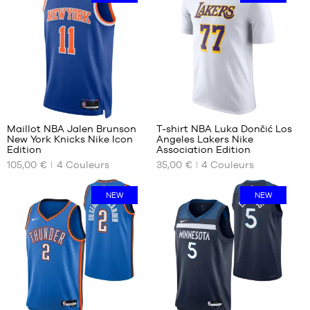
S
M
M
L
L
XL
XXL
4
6
Maillot NBA Jalen Brunson
T-shirt NBA Luka Dončić Los
New York Knicks Nike Icon
Angeles Lakers Nike
NOS
NOS
Edition
Association Edition
TAILLES
TAILLES
105,00 €
4
Couleurs
35,00 €
4
Couleurs
DISPONIBLES
DISPONIBLES
S
XS
NEW
NEW
M
S
XL
M
XXL
L
XL
XXL
10
18