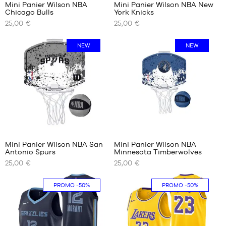
Mini Panier Wilson NBA
Mini Panier Wilson NBA New
40.5
Chicago Bulls
York Knicks
NOS
NOS
41
25,00 €
25,00 €
TAILLES
TAILLES
42
DISPONIBLES
DISPONIBLES
42.5
NEW
NEW
43
Taille
Taille
unique
unique
44
44.5
45
45.5
46
47
3
47.5
Mini Panier Wilson NBA San
Mini Panier Wilson NBA
48
Antonio Spurs
Minnesota Timberwolves
NOS
NOS
48.5
25,00 €
25,00 €
TAILLES
TAILLES
DISPONIBLES
DISPONIBLES
PROMO
-50%
PROMO
-50%
Taille
Taille
unique
unique