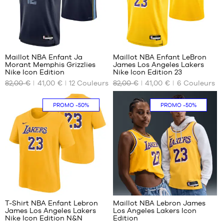
85
194
Maillot NBA Enfant Ja
Maillot NBA Enfant LeBron
Morant Memphis Grizzlies
James Los Angeles Lakers
NOS
NOS
Nike Icon Edition
Nike Icon Edition 23
TAILLES
TAILLES
82,00 €
41,00 €
12
Couleurs
82,00 €
41,00 €
6
Couleurs
DISPONIBLES
DISPONIBLES
S -
M -
PROMO
-50%
PROMO
-50%
enfant
enfant
- 1m25
- 1m35
à
à
1m35
1m50
M -
L -
enfant
enfant
- 1m35
- 1m50
à
à
1
294
1m50
1m65
L -
XL -
T-Shirt NBA Enfant Lebron
Maillot NBA Lebron James
enfant
enfant
James Los Angeles Lakers
Los Angeles Lakers Icon
NOS
NOS
- 1m50
- 1m65
Nike Icon Edition N&N
Edition
TAILLES
TAILLES