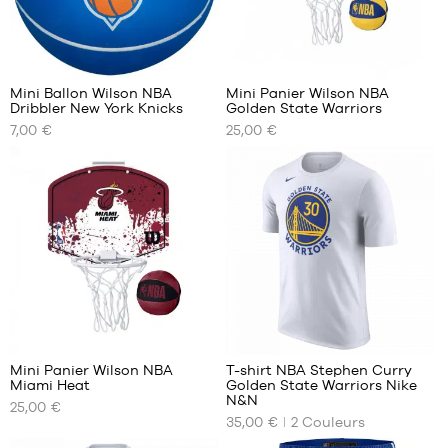
1
Mini Ballon Wilson NBA
Mini Panier Wilson NBA
Dribbler New York Knicks
Golden State Warriors
NOS
NOS
7,00 €
25,00 €
TAILLES
TAILLES
DISPONIBLES
DISPONIBLES
Taille
Taille
unique
unique
11
Mini Panier Wilson NBA
T-shirt NBA Stephen Curry
Miami Heat
Golden State Warriors Nike
NOS
NOS
N&N
25,00 €
TAILLES
TAILLES
35,00 €
2
Couleurs
DISPONIBLES
DISPONIBLES