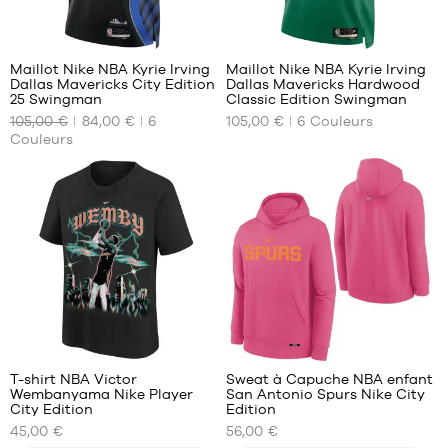
35.5
36
140
140
36.5
Maillot Nike NBA Kyrie Irving
Maillot Nike NBA Kyrie Irving
37.5
Dallas Mavericks City Edition
Dallas Mavericks Hardwood
NOS
NOS
38
25 Swingman
Classic Edition Swingman
TAILLES
TAILLES
38.5
105,00 €
84,00 €
6
105,00 €
6
Couleurs
DISPONIBLES
DISPONIBLES
Couleurs
39
40
S
XS
M
S
L
M
XL
L
XXL
XL
XXL
T-shirt NBA Victor
Sweat à Capuche NBA enfant
Wembanyama Nike Player
San Antonio Spurs Nike City
NOS
NOS
City Edition
Edition
TAILLES
TAILLES
45,00 €
56,00 €
DISPONIBLES
DISPONIBLES