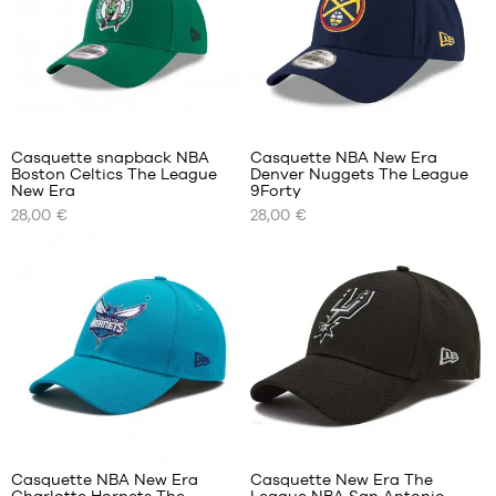
4
1
Casquette snapback NBA
Casquette NBA New Era
Boston Celtics The League
Denver Nuggets The League
NOS
NOS
New Era
9Forty
TAILLES
TAILLES
28,00 €
28,00 €
DISPONIBLES
DISPONIBLES
Taille
Taille
unique
unique
1
Casquette NBA New Era
Casquette New Era The