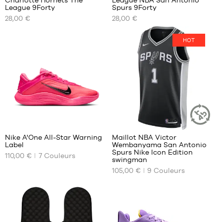
Charlotte Hornets The
League NBA San Antonio
NOS
NOS
League 9Forty
Spurs 9Forty
TAILLES
TAILLES
28,00 €
28,00 €
DISPONIBLES
DISPONIBLES
Taille
Taille
HOT
unique
unique
83
127
Nike A'One All-Star Warning
Maillot NBA Victor
ARTICLE
Label
Wembanyama San Antonio
DURABLE
NOS
NOS
Spurs Nike Icon Edition
110,00 €
7
Couleurs
TAILLES
TAILLES
swingman
DISPONIBLES
DISPONIBLES
105,00 €
9
Couleurs
35.5
XS
44
S
M
L