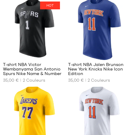
44.5
XS
XS
HOT
45
S
S
45.5
M
M
46
L
L
47
XL
XL
47.5
XXL
XXL
48
13
T-shirt NBA Victor
T-shirt NBA Jalen Brunson
Wembanyama San Antonio
New York Knicks Nike Icon
NOS
NOS
Spurs Nike Name & Number
Edition
TAILLES
TAILLES
35,00 €
2
Couleurs
35,00 €
2
Couleurs
DISPONIBLES
DISPONIBLES
XS
XS
S
S
M
L
L
XL
XL
XXL
XXL