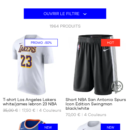
MARQUES
PROMOS
OUVRIR LE FILTRE
ENFANT
1964
PRODUITS
SORTIES
PROMOS
PROMO
-50%
HOT
SORTIES
FR
Devenir
membre
FAQ
6
22
Blog
T-shirt Los Angeles Lakers
Short NBA San Antonio Spurs
ARTICLE
white/james lebron 23 NBA
Icon Edition Swingman
DURABLE
NOS
NOS
black/white
35,00 €
17,50 €
4
Couleurs
TAILLES
TAILLES
70,00 €
4
Couleurs
DISPONIBLES
DISPONIBLES
XS
S
NEW
NEW