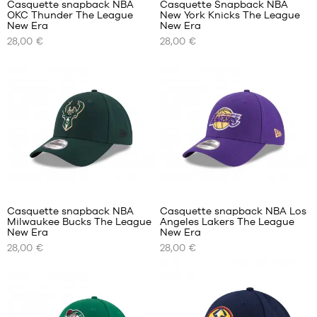
Casquette snapback NBA
Casquette Snapback NBA
L -
OKC Thunder The League
New York Knicks The League
NOS
NOS
enfant
New Era
New Era
TAILLES
TAILLES
- 1m50
28,00 €
28,00 €
DISPONIBLES
DISPONIBLES
à
1m65
Taille
Taille
XL -
unique
unique
enfant
- 1m65
à
1m80
1
2
Casquette snapback NBA
Casquette snapback NBA Los
Milwaukee Bucks The League
Angeles Lakers The League
NOS
NOS
New Era
New Era
TAILLES
TAILLES
28,00 €
28,00 €
DISPONIBLES
DISPONIBLES
Taille
Taille
unique
unique