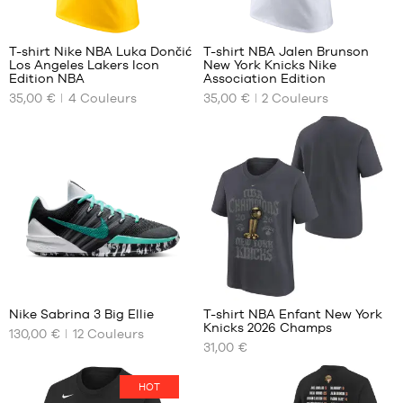
6
T-shirt Nike NBA Luka Dončić
T-shirt NBA Jalen Brunson
Los Angeles Lakers Icon
New York Knicks Nike
NOS
NOS
Edition NBA
Association Edition
TAILLES
TAILLES
35,00 €
4
Couleurs
35,00 €
2
Couleurs
DISPONIBLES
DISPONIBLES
XS
XS
S
S
M
L
L
XXL
XL
XXL
55
Nike Sabrina 3 Big Ellie
T-shirt NBA Enfant New York
Knicks 2026 Champs
130,00 €
12
Couleurs
NOS
NOS
31,00 €
TAILLES
TAILLES
DISPONIBLES
DISPONIBLES
HOT
36.5
S -