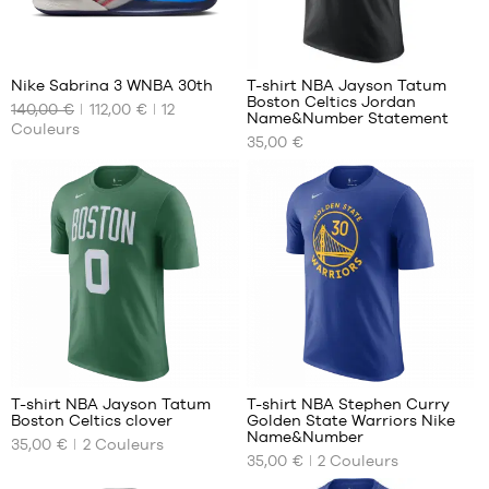
XXL
43
44
55
2
44.5
45
Nike Sabrina 3 WNBA 30th
T-shirt NBA Jayson Tatum
Boston Celtics Jordan
140,00 €
112,00 €
12
45.5
NOS
NOS
Name&Number Statement
Couleurs
TAILLES
TAILLES
46
35,00 €
DISPONIBLES
DISPONIBLES
47
47.5
36.5
S
37.5
M
38
L
38.5
XL
39
XXL
40
40.5
4
11
41
42
T-shirt NBA Jayson Tatum
T-shirt NBA Stephen Curry
42.5
Boston Celtics clover
Golden State Warriors Nike
NOS
NOS
Name&Number
43
35,00 €
2
Couleurs
TAILLES
TAILLES
35,00 €
2
Couleurs
44
DISPONIBLES
DISPONIBLES