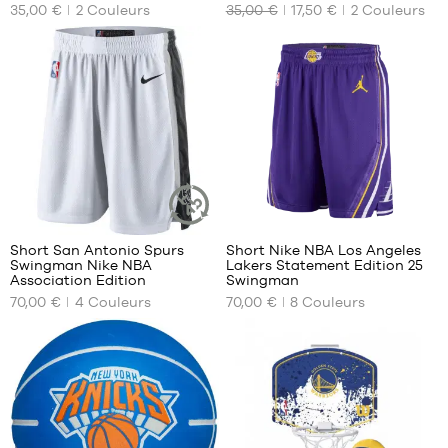
35,00 €
2
Couleurs
35,00 €
17,50 €
2
Couleurs
DISPONIBLES
DISPONIBLES
XS
S
S
M
M
L
L
XL
XL
XXL
XXL
22
127
Short San Antonio Spurs
Short Nike NBA Los Angeles
ARTICLE
Swingman Nike NBA
Lakers Statement Edition 25
DURABLE
NOS
NOS
Association Edition
Swingman
TAILLES
TAILLES
70,00 €
4
Couleurs
70,00 €
8
Couleurs
DISPONIBLES
DISPONIBLES
S
S
M
M
L
L
XL
XL
XXL