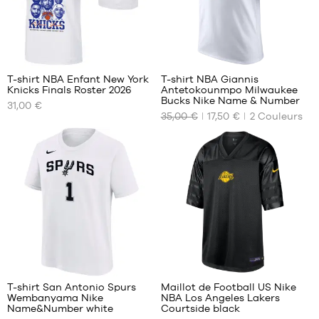
XL
M -
enfant
XXL
- 1m35
à
1
1m50
L -
T-shirt NBA Enfant New York
T-shirt NBA Giannis
enfant
Knicks Finals Roster 2026
Antetokounmpo Milwaukee
NOS
NOS
- 1m50
Bucks Nike Name & Number
31,00 €
TAILLES
TAILLES
à
35,00 €
17,50 €
2
Couleurs
DISPONIBLES
DISPONIBLES
1m65
XL -
S -
M
enfant
enfant
L
- 1m65
- 1m25
à
à
1m80
1m35
M -
enfant
- 1m35
à
13
1m50
L -
T-shirt San Antonio Spurs
Maillot de Football US Nike
enfant
Wembanyama Nike
NBA Los Angeles Lakers
NOS
NOS
- 1m50
Name&Number white
Courtside black
TAILLES
TAILLES