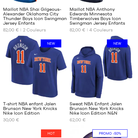
Maillot NBA Shai Gilgeous-
Maillot NBA Anthony
Alexander Oklahoma City
Edwards Minnesota
NOS
NOS
Thunder Boys Icon Swingman
Timberwolves Boys Icon
TAILLES
TAILLES
Jersey Enfants
Swingman Jersey Enfants
DISPONIBLES
DISPONIBLES
82,00 €
2
Couleurs
82,00 €
4
Couleurs
S -
S -
NEW
NEW
enfant
enfant
- 1m25
- 1m25
à
à
1m35
1m35
M -
M -
enfant
enfant
- 1m35
- 1m35
à
à
1m50
1m50
L -
L -
enfant
enfant
T-shirt NBA enfant Jalen
Sweat NBA Enfant Jalen
- 1m50
- 1m50
Brunson New York Knicks
Brunson New York Knicks
NOS
NOS
Nike Icon Edition
Nike Icon Edition N&N
à
à
TAILLES
TAILLES
1m65
1m65
30,00 €
62,00 €
DISPONIBLES
DISPONIBLES
XL -
XL -
enfant
enfant
S -
S -
HOT
PROMO
-50%
- 1m65
- 1m65