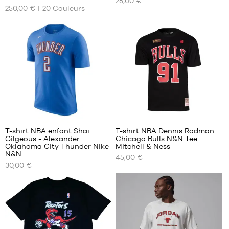
25,00 €
TAILLES
TAILLES
47
250,00 €
20
Couleurs
DISPONIBLES
DISPONIBLES
47.5
S
Taille
unique
M
L
XL
4
T-shirt NBA enfant Shai
T-shirt NBA Dennis Rodman
Gilgeous - Alexander
Chicago Bulls N&N Tee
NOS
NOS
Oklahoma City Thunder Nike
Mitchell & Ness
TAILLES
TAILLES
N&N
45,00 €
DISPONIBLES
DISPONIBLES
30,00 €
S -
S
enfant
M
- 1m25
à
1m35
M -