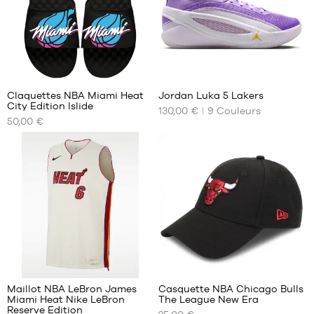
XL
XXL
1
5
Claquettes NBA Miami Heat
Jordan Luka 5 Lakers
City Edition Islide
130,00 €
9
Couleurs
NOS
NOS
50,00 €
TAILLES
TAILLES
DISPONIBLES
DISPONIBLES
38
40
40
40.5
41
42
42
42.5
44
43
45
44
46
44.5
294
2
47
45
Maillot NBA LeBron James
Casquette NBA Chicago Bulls
45.5
Miami Heat Nike LeBron
The League New Era
NOS
NOS
46
Reserve Edition