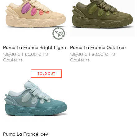
MARQUES
PROMOS
ENFANT
SORTIES
PROMOS
36
36
Puma La Francé Bright Lights
Puma La Francé Oak Tree
SORTIES
ARTICLE
DURABLE
120,00 €
60,00 €
3
120,00 €
60,00 €
3
NOS
NOS
FR
Couleurs
Couleurs
TAILLES
TAILLES
DISPONIBLES
DISPONIBLES
Devenir
SOLD OUT
Aucune
40
membre
40.5
FAQ
42.5
Blog
36
Puma La Francé Icey