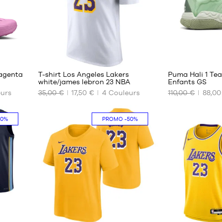
6
1
magenta
T-shirt Los Angeles Lakers
Puma Hali 1 Te
white/james lebron 23 NBA
Enfants GS
urs
35,00 €
17,50 €
4
Couleurs
110,00 €
88,00
NOS
NOS
TAILLES
TAILLES
DISPONIBLES
DISPONIBLES
50%
PROMO
-50%
XS
35.5
S
36
M
37
L
37.5
XXL
38
38.5
39
2
1