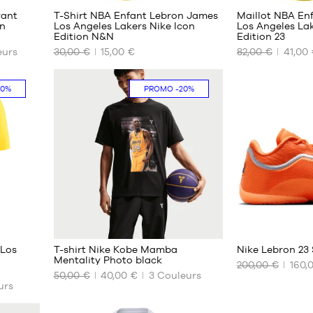
rant
T-Shirt NBA Enfant Lebron James
Maillot NBA En
on
Los Angeles Lakers Nike Icon
Los Angeles Lak
Edition N&N
Edition 23
NOS
NOS
urs
30,00 €
15,00 €
82,00 €
41,00
TAILLES
TAILLES
DISPONIBLES
DISPONIBLES
50%
PROMO
-20%
S -
M -
enfant
enfant
- 1m25
- 1m35
à
à
1m35
1m50
M -
L -
enfant
enfant
- 1m35
- 1m50
à
à
1m50
1m65
2
3
L -
XL -
enfant
enfant
 Los
T-shirt Nike Kobe Mamba
Nike Lebron 23
- 1m50
- 1m65
Mentality Photo black
200,00 €
160,
à
à
50,00 €
40,00 €
3
Couleurs
1m65
1m80
NOS
NOS
urs
TAILLES
TAILLES
XL -
DISPONIBLES
DISPONIBLES
enfant