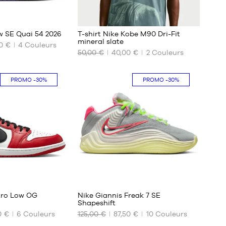
40.5
41
12
1
42
w SE Quai 54 2026
T-shirt Nike Kobe M90 Dri-Fit
42.5
mineral slate
0 €
4
Couleurs
43
50,00 €
40,00 €
2
Couleurs
NOS
44
TAILLES
44.5
DISPONIBLES
PROMO
-30%
PROMO
-30%
S
M
L
XL
XXL
8
51
etro Low OG
Nike Giannis Freak 7 SE
Shapeshift
0 €
6
Couleurs
125,00 €
87,50 €
10
Couleurs
NOS