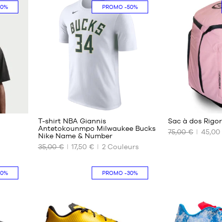
- 1m65
20%
PROMO
-50%
S
40
à
1m80
M
40.5
L
41
XL
42
XXL
42.5
43
44
44.5
1
5
45
45.5
T-shirt NBA Giannis
Sac à dos Rigo
46
Antetokounmpo Milwaukee Bucks
75,00 €
45,00
Nike Name & Number
47
NOS
NOS
35,00 €
17,50 €
2
Couleurs
47.5
TAILLES
TAILLES
48
DISPONIBLES
DISPONIBLES
20%
PROMO
-30%
M
Taille
unique
L