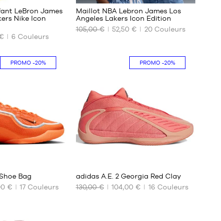
45
fant LeBron James
Maillot NBA Lebron James Los
46
ers Nike Icon
Angeles Lakers Icon Edition
47
105,00 €
52,50 €
20
Couleurs
NOS
48
 €
6
Couleurs
TAILLES
49.5
DISPONIBLES
PROMO
-20%
PROMO
-20%
XS
S
M
L
XL
XXL
1
37
 Shoe Bag
adidas A.E. 2 Georgia Red Clay
00 €
17
Couleurs
130,00 €
104,00 €
16
Couleurs
NOS
TAILLES
DISPONIBLES