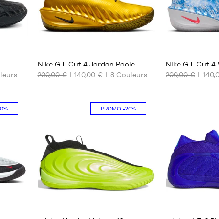
7
7
Nike G.T. Cut 4 Jordan Poole
Nike G.T. Cut 
leurs
200,00 €
140,00 €
8
Couleurs
200,00 €
140,
NOS
NOS
TAILLES
TAILLES
DISPONIBLES
DISPONIBLES
10%
PROMO
-20%
40
40
40.5
40.5
41
41
42
42
42.5
42.5
43
43
44
44
44.5
44.5
2
3
45
45