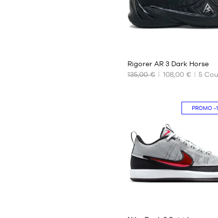
XXL
2
Rigorer AR 3 Dark Horse
135,00 €
108,00 €
5
Cou
NOS
TAILLES
DISPONIBLES
PROMO
-
42.5
47.5
14