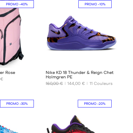
PROMO
-40%
PROMO
-10%
38
38
2/3
39
1/3
40
40
2/3
41
88
1/3
42
rer Rose
Nike KD 18 Thunder & Reign Chet
42
Holmgren PE
 €
2/3
160,00 €
144,00 €
11
Couleurs
NOS
43
TAILLES
1/3
DISPONIBLES
44
PROMO
-30%
PROMO
-20%
41
44
2/3
43
45
44
1/3
44.5
46