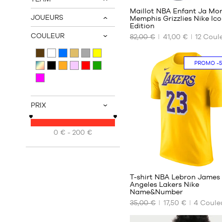
48
v
Maillot NBA Enfant Ja Mo
JOUEURS
Memphis Grizzlies Nike Ic
v
Edition
NOS
COULEUR
82,00 €
41,00 €
12
Coule
v
TAILLES
DISPONIBLES
PROMO
-
S -
enfant
- 1m25
à
1m35
PRIX
v
M -
enfant
0 € - 200 €
- 1m35
à
1m50
6
L -
enfant
T-shirt NBA Lebron James
- 1m50
Angeles Lakers Nike
à
Name&Number
1m65
NOS
35,00 €
17,50 €
4
Coule
TAILLES
XL -
DISPONIBLES
enfant