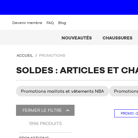
Livr
Devenir membre
FAQ
Blog
NOUVEAUTÉS
CHAUSSURES
VOUS
ACCUEIL
/
PROMOTIONS
ÊTES
ICI
SOLDES : ARTICLES ET C
:
Promotions maillots et vêtements NBA
Promotions
Il
FERMER LE FILTRE
y
PROMO
-
a
1996
PRODUITS
2403
produits.