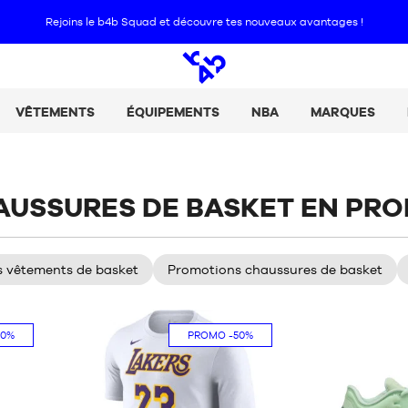
aison gratuite en Europe dès 50€ d'achat | Retours offerts
Voir les zones élig
Open
search
VÊTEMENTS
ÉQUIPEMENTS
NBA
MARQUES
HAUSSURES DE BASKET EN PR
 vêtements de basket
Promotions chaussures de basket
20%
PROMO
-50%