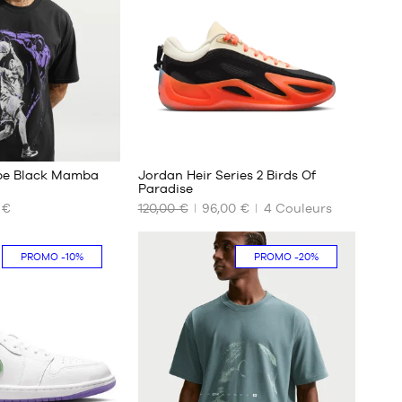
S
M
L
XL
XXL
obe Black Mamba
Jordan Heir Series 2 Birds Of
Paradise
 €
120,00 €
96,00 €
4
Couleurs
NOS
TAILLES
DISPONIBLES
PROMO
-10%
PROMO
-20%
36.5
37.5
38
38.5
39
40