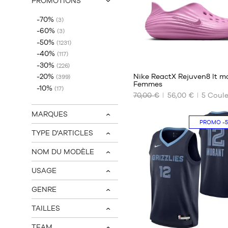
PROMOTIONS
v
-70%
(3)
-60%
(3)
-50%
(1231)
-40%
(117)
-30%
(226)
Nike ReactX Rejuven8 lt 
-20%
(399)
Femmes
-10%
(17)
70,00 €
56,00 €
5
Coule
NOS
TAILLES
MARQUES
DISPONIBLES
v
PROMO
-
TYPE D'ARTICLES
35.5
v
36.5
NOM DU MODÈLE
v
38
39
USAGE
v
40.5
GENRE
42
v
43
TAILLES
v
47
85
TEAM