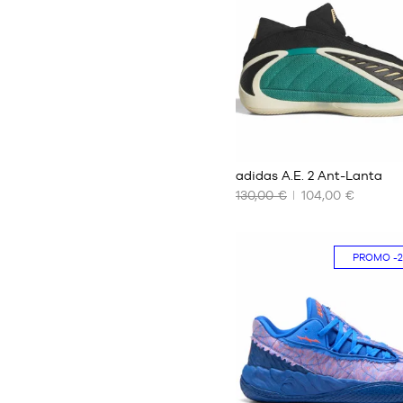
S
M
L
XL
XXL
adidas A.E. 2 Ant-Lanta
130,00 €
104,00 €
NOS
TAILLES
DISPONIBLES
PROMO
-
40
40
2/3
41
1/3
42
42