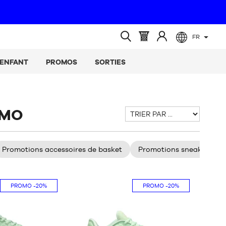
ibles
FR
(vide)
Panier
Identifiez-
Ouvrir
:
vous
la
ENFANT
PROMOS
SORTIES
recherche
OMO
Trier
par
Promotions accessoires de basket
Promotions sneakers et c
PROMO
-20%
PROMO
-20%