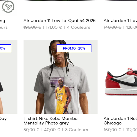
32
2
ing
Air Jordan 11 Low i.e. Quai 54 2026
Air Jordan 1 Lo
ARTICLE
DURABLE
urs
190,00 €
171,00 €
4
Couleurs
140,00 €
126,0
NOS
NOS
TAILLES
TAILLES
DISPONIBLES
DISPONIBLES
20%
PROMO
-20%
40
40
40.5
41
41
42
42
42.5
46
43
47
44
47.5
44.5
48.5
45
2
7
51.5
45.5
Day
T-shirt Nike Kobe Mamba
Air Jordan 1 R
52.5
46
Mentality Photo grey
Chicago
47
50,00 €
40,00 €
3
Couleurs
160,00 €
112,0
NOS
NOS
47.5