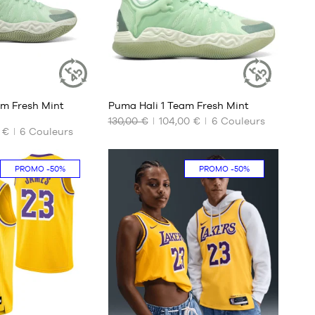
4
am Fresh Mint
Puma Hali 1 Team Fresh Mint
ARTICLE
ARTICLE
DURABLE
DURABLE
130,00 €
104,00 €
6
Couleurs
 €
6
Couleurs
NOS
TAILLES
DISPONIBLES
PROMO
-50%
PROMO
-50%
40
40.5
41
42
42.5
43
44
44.5
94
294