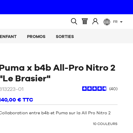
FR
(vide)
Panier
Identifiez-
Ouvrir
:
vous
la
ENFANT
PROMOS
SORTIES
recherche
Puma x b4b All-Pro Nitro 2
/
Multicolor
"Le Brasier"
,Bleu
313223-01
40
,Vert
140,00 €
TTC
Collaboration entre b4b et Puma sur la All Pro Nitro 2
OTHER
10
COULEURS
COLORS