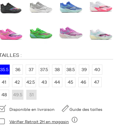
:
TAILLES :
35.5
36
37
37.5
38
38.5
39
40
41
42
42.5
43
44
45
46
47
48
49.5
51
Disponibilité
Disponible en livraison
Guide des tailles
Condition:
Vérifier Retrait 2H en magasin
Neuf