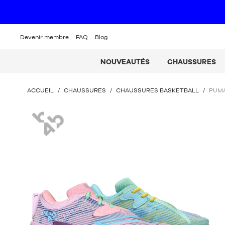
Devenir membre
FAQ
Blog
NOUVEAUTÉS
CHAUSSURES
VOUS
ACCUEIL
/
CHAUSSURES
/
CHAUSSURES BASKETBALL
/
PUMA
ÊTES
ICI
B4B
: