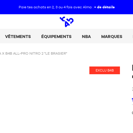
Paie tes achats en 2, 3 ou 4 fois avec Alma :
+ de détails
Open
search
VÊTEMENTS
ÉQUIPEMENTS
NBA
MARQUES
 X B4B ALL-PRO NITRO 2 "LE BRASIER"
EXCLU B4B