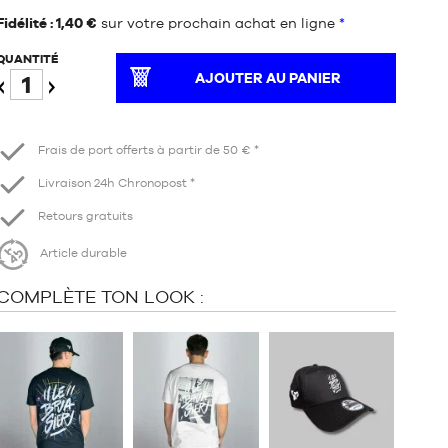
Fidélité : 1,40 €
sur votre prochain achat en ligne
*
QUANTITÉ
AJOUTER AU PANIER
Diminuer
Augmenter
Frais de port offerts à partir de 50 € *
Livraison 24h Chronopost *
Retours gratuits
Article durable
COMPLÈTE TON LOOK :