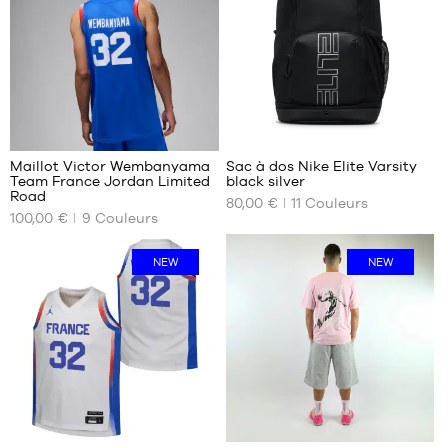
- 1m50
à
1m65
XL -
enfant
- 1m65
à
127
142
1m80
Maillot Victor Wembanyama
Sac à dos Nike Elite Varsity
Team France Jordan Limited
black silver
NOS
NOS
Road
80,00 €
11
Couleurs
TAILLES
TAILLES
100,00 €
9
Couleurs
DISPONIBLES
DISPONIBLES
XS
Taille
NEW
NEW
unique
S
M
L
XL
XXL
XXXL
48