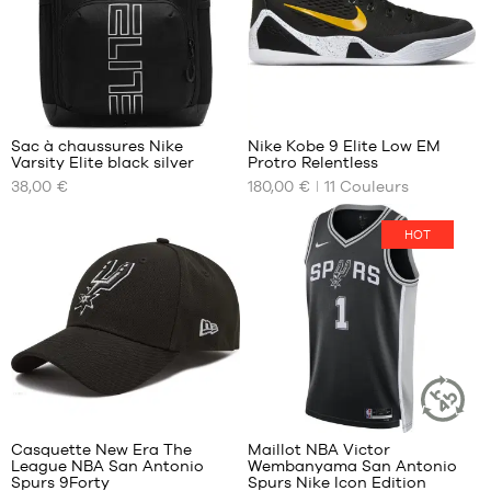
12
XL
ans
XXL
(M)
14
ans
3
52
(L)
16
Sac à chaussures Nike
Nike Kobe 9 Elite Low EM
ans
Varsity Elite black silver
Protro Relentless
NOS
NOS
(XL)
38,00 €
180,00 €
11
Couleurs
TAILLES
TAILLES
XS
DISPONIBLES
DISPONIBLES
HOT
Taille
38.5
unique
40
40.5
41
42
42.5
43
127
44
Casquette New Era The
Maillot NBA Victor
ARTICLE
League NBA San Antonio
Wembanyama San Antonio
DURABLE
NOS
NOS
Spurs 9Forty
Spurs Nike Icon Edition