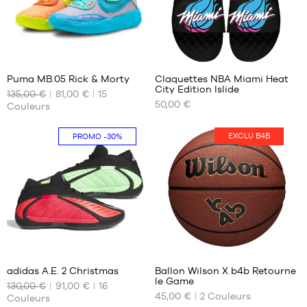
42
2/3
43
41
1
1/3
44
Puma MB.05 Rick & Morty
Claquettes NBA Miami Heat
44
City Edition Islide
135,00 €
81,00 €
15
NOS
NOS
2/3
50,00 €
Couleurs
TAILLES
TAILLES
45
DISPONIBLES
DISPONIBLES
1/3
EXCLU B4B
PROMO
-30%
HOT
46
42.5
38
46
44
40
2/3
44.5
41
47
45
42
1/3
46
44
48
47
45
48
48
46
37
5
2/3
49.5
47
49
51
1/3
adidas A.E. 2 Christmas
Ballon Wilson X b4b Retourne
le Game
130,00 €
91,00 €
16
NOS
NOS
45,00 €
2
Couleurs
Couleurs
TAILLES
TAILLES