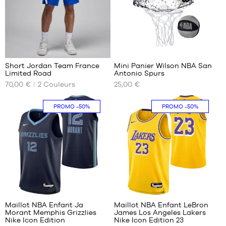
7
3
Short Jordan Team France
Mini Panier Wilson NBA San
Limited Road
Antonio Spurs
NOS
NOS
70,00 €
2
Couleurs
25,00 €
TAILLES
TAILLES
DISPONIBLES
DISPONIBLES
PROMO
-50%
PROMO
-50%
S
Taille
unique
M
L
XL
XXL
85
194
Maillot NBA Enfant Ja
Maillot NBA Enfant LeBron
Morant Memphis Grizzlies
James Los Angeles Lakers
NOS
NOS
Nike Icon Edition
Nike Icon Edition 23
TAILLES
TAILLES