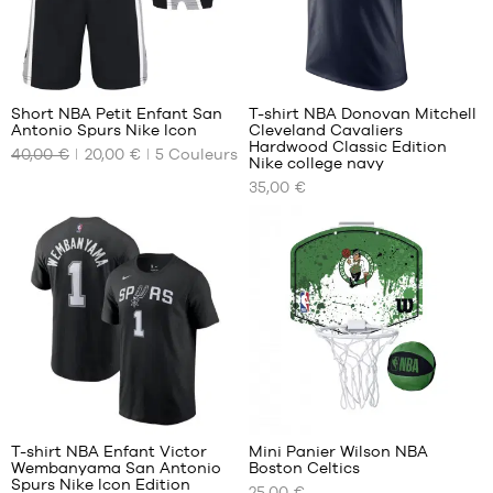
M -
L -
enfant
enfant
- 1m35
- 1m50
à
à
30
1m50
1m65
L -
XL -
Short NBA Petit Enfant San
T-shirt NBA Donovan Mitchell
enfant
enfant
Antonio Spurs Nike Icon
Cleveland Cavaliers
NOS
NOS
- 1m50
- 1m65
Hardwood Classic Edition
40,00 €
20,00 €
5
Couleurs
TAILLES
TAILLES
Nike college navy
à
à
DISPONIBLES
DISPONIBLES
1m65
1m80
35,00 €
XL -
4-5
XS
enfant
ans /
S
- 1m65
104-
M
à
110cm
1m80
XL
5-6
XXL
ans
/
110-
116
cm
1
1
6-7
ans
T-shirt NBA Enfant Victor
Mini Panier Wilson NBA
/
Wembanyama San Antonio
Boston Celtics
NOS
NOS
Spurs Nike Icon Edition
116-
25,00 €