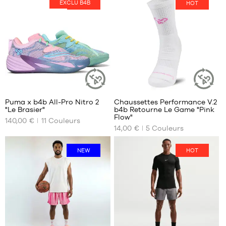
EXCLU B4B
HOT
HOT
MARQUES
PROMOS
ENFANT
SORTIES
PROMOS
SORTIES
40
7
FR
Puma x b4b All-Pro Nitro 2
Chaussettes Performance V.2
ARTICLE
ARTICLE
"Le Brasier"
b4b Retourne Le Game "Pink
DURABLE
DURABLE
NOS
NOS
Flow"
Devenir
140,00 €
11
Couleurs
TAILLES
TAILLES
membre
14,00 €
5
Couleurs
DISPONIBLES
DISPONIBLES
FAQ
35.5
34-
NEW
HOT
38
36
Blog
38-
37
42
37.5
42-
38
46
38.5
46-
39
50