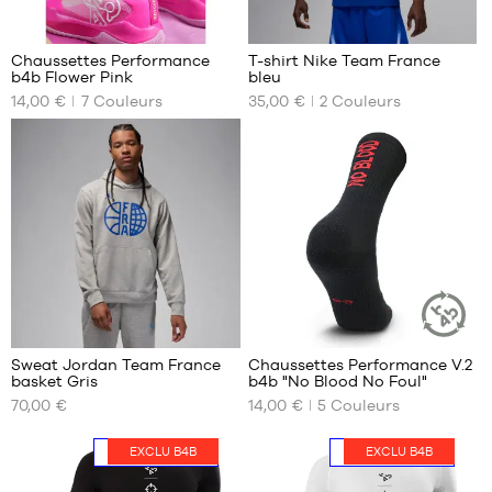
27
7
Chaussettes Performance
T-shirt Nike Team France
b4b Flower Pink
bleu
NOS
NOS
14,00 €
7
Couleurs
35,00 €
2
Couleurs
TAILLES
TAILLES
DISPONIBLES
DISPONIBLES
42-
S
46
M
46-
L
50
XL
XXL
3
7
Sweat Jordan Team France
Chaussettes Performance V.2
ARTICLE
basket Gris
b4b "No Blood No Foul"
DURABLE
NOS
NOS
70,00 €
14,00 €
5
Couleurs
TAILLES
TAILLES
DISPONIBLES
DISPONIBLES
EXCLU B4B
EXCLU B4B
PROMO
-20%
PROMO
-20%
XS
38-
42