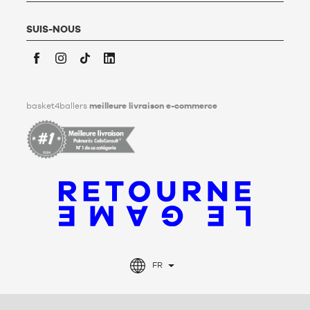
vivant, des directives relatives à la conservation, à
l’effacement et à la communication de ses données
personnelles après son décès. Pour en savoir plus,
cliquez ici
.
SUIS-NOUS
Facebook
Instagram
TikTok
LinkedIn
basket4ballers
meilleure livraison e-commerce
FR