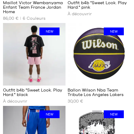
Je
Maillot Victor Wembanyama
Outfit b4b "Sweet Look. Play
découvre
Enfant Team France Jordan
Hard." pink
NOS
Home
À découvrir
TAILLES
86,00 €
6
Couleurs
DISPONIBLES
L -
NEW
NEW
enfant
- 1m50
à
1m65
XL -
enfant
- 1m65
à
5
1m80
Je
Outfit b4b "Sweet Look. Play
Ballon Wilson Nba Team
découvre
Hard." black
Tribute Los Angeles Lakers
NOS
À découvrir
30,00 €
TAILLES
DISPONIBLES
NEW
NEW
taille
7