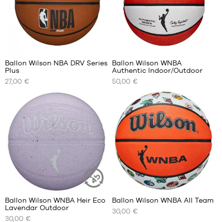
43
44
44.5
45
8
3
45.5
46
Ballon Wilson NBA DRV Series
Ballon Wilson WNBA
Plus
Authentic Indoor/Outdoor
47.5
NOS
NOS
27,00 €
50,00 €
TAILLES
TAILLES
DISPONIBLES
DISPONIBLES
taille
taille
5
6
taille
6
taille
7
4
Ballon Wilson WNBA Heir Eco
Ballon Wilson WNBA All Team
ARTICLE
Lavendar Outdoor
DURABLE
30,00 €
NOS
NOS
30,00 €
TAILLES
TAILLES