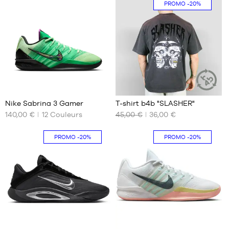
XS
taille
PROMO
-20%
5
S
taille
M
6
L
taille
XL
7
XXL
55
2
Nike Sabrina 3 Gamer
T-shirt b4b "SLASHER"
ARTICLE
DURABLE
140,00 €
12
Couleurs
45,00 €
36,00 €
NOS
NOS
TAILLES
TAILLES
DISPONIBLES
DISPONIBLES
PROMO
-20%
PROMO
-20%
40.5
S
41
M
42
L
42.5
XL
43
44
83
55
45