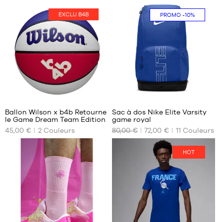
DISPONIBLES
DISPONIBLES
EXCLU B4B
PROMO
-10%
40
taille
2/3
7
41
1/3
42
42
2/3
5
142
43
1/3
Ballon Wilson x b4b Retourne
Sac à dos Nike Elite Varsity
44
le Game Dream Team Edition
game royal
NOS
NOS
44
45,00 €
2
Couleurs
80,00 €
72,00 €
11
Couleurs
TAILLES
TAILLES
2/3
DISPONIBLES
DISPONIBLES
HOT
taille
Taille
7
unique