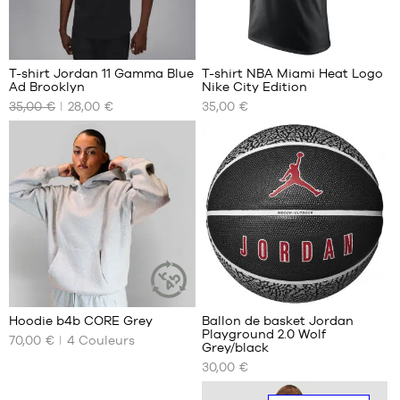
1
1
T-shirt Jordan 11 Gamma Blue
T-shirt NBA Miami Heat Logo
Ad Brooklyn
Nike City Edition
NOS
NOS
35,00 €
28,00 €
35,00 €
TAILLES
TAILLES
DISPONIBLES
DISPONIBLES
XS
S
S
M
M
L
L
XL
XL
XXL
4
16
Hoodie b4b CORE Grey
Ballon de basket Jordan
ARTICLE
Playground 2.0 Wolf
DURABLE
70,00 €
4
Couleurs
NOS
NOS
Grey/black
TAILLES
TAILLES
30,00 €
DISPONIBLES
DISPONIBLES