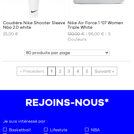
9
109
Coudière Nike Shooter Sleeve
Nike Air Force 1 '07 Women
Nba 2.0 white
Triple White
NOS
NOS
25,00 €
120,00 €
96,00 €
5
TAILLES
TAILLES
Couleurs
DISPONIBLES
DISPONIBLES
S/M
35.5
Montrer
L/XL
36
36.5
« Précédent
1
2
3
4
5
Suivant »
37.5
38
38.5
REJOINS-NOUS*
Je suis intéressé par :
Basketball
Lifestyle
NBA