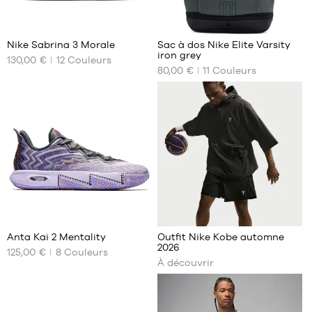
XXL
XXL
55
142
Nike Sabrina 3 Morale
Sac à dos Nike Elite Varsity
iron grey
130,00 €
12
Couleurs
NOS
NOS
80,00 €
11
Couleurs
TAILLES
TAILLES
DISPONIBLES
DISPONIBLES
35.5
Taille
unique
36
36.5
37.5
38
38.5
40
29
40.5
Je
Anta Kai 2 Mentality
Outfit Nike Kobe automne
41
découvre
2026
125,00 €
8
Couleurs
NOS
42
À découvrir
TAILLES
42.5
DISPONIBLES
44
44.5
41