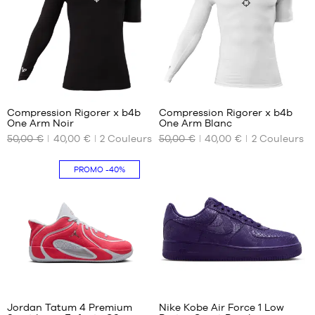
S
42-
M
46
L
46-
XL
50
3
3
Compression Rigorer x b4b
Compression Rigorer x b4b
One Arm Noir
One Arm Blanc
NOS
NOS
50,00 €
40,00 €
2
Couleurs
50,00 €
40,00 €
2
Couleurs
TAILLES
TAILLES
DISPONIBLES
DISPONIBLES
PROMO
-40%
S
S
M
M
L
L
XL
XL
XXL
XXL
4
44
Jordan Tatum 4 Premium
Nike Kobe Air Force 1 Low