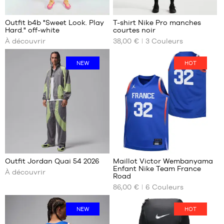
13
40
41
Je
Outfit b4b "Sweet Look. Play
T-shirt Nike Pro manches
42
découvre
Hard." off-white
courtes noir
NOS
42.5
À découvrir
38,00 €
3
Couleurs
TAILLES
43
DISPONIBLES
44
NEW
HOT
S
45
M
46
L
47
XL
48
XXL
48
Je
Outfit Jordan Quai 54 2026
Maillot Victor Wembanyama
découvre
Enfant Nike Team France
À découvrir
NOS
Road
TAILLES
86,00 €
6
Couleurs
DISPONIBLES
L -
NEW
HOT
enfant