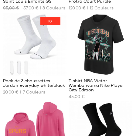
Saint Louis Enfants GS
Protro Court Purple
NOS
NOS
95,00 €
57,00 €
8
Couleurs
120,00 €
12
Couleurs
TAILLES
TAILLES
DISPONIBLES
DISPONIBLES
HOT
36.5
45
115
Pack de 3 chaussettes
T-shirt NBA Victor
Jordan Everyday white/black
Wembanyama Nike Player
NOS
NOS
City Edition
20,00 €
7
Couleurs
TAILLES
TAILLES
45,00 €
DISPONIBLES
DISPONIBLES
34-
S
38
M
38-
L
42
XL
42-