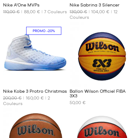
47.5
Nike A'One MVPs
Nike Sabrina 3 Silencer
48
110,00 €
88,00 €
7
Couleurs
130,00 €
104,00 €
12
NOS
NOS
Couleurs
TAILLES
TAILLES
DISPONIBLES
DISPONIBLES
PROMO
-20%
38
42
39
42.5
40
44
44.5
45
45.5
46
6
4
47
47.5
Nike Kobe 3 Protro Christmas
Ballon Wilson Officiel FIBA
3X3
200,00 €
160,00 €
2
NOS
NOS
50,00 €
Couleurs
TAILLES
TAILLES
DISPONIBLES
DISPONIBLES
40.5
Taille
Officielle
42
3X3
42.5