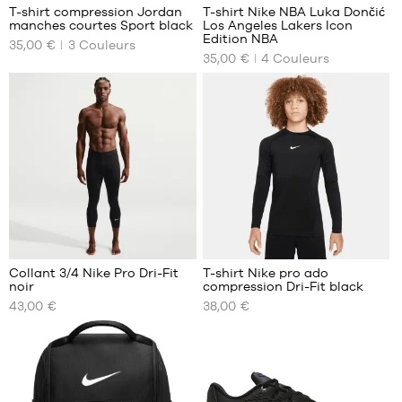
T-shirt compression Jordan
T-shirt Nike NBA Luka Dončić
45.5
manches courtes Sport black
Los Angeles Lakers Icon
NOS
NOS
Edition NBA
46
35,00 €
3
Couleurs
TAILLES
TAILLES
35,00 €
4
Couleurs
47
DISPONIBLES
DISPONIBLES
47.5
XS
XS
48.5
S
S
M
M
L
L
XL
XL
XXL
XXL
2
Collant 3/4 Nike Pro Dri-Fit
T-shirt Nike pro ado
noir
compression Dri-Fit black
NOS
NOS
43,00 €
38,00 €
TAILLES
TAILLES
DISPONIBLES
DISPONIBLES
S
10
ans
M
(S)
L