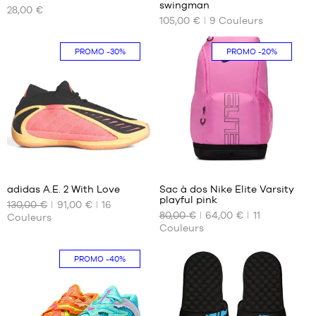
TAILLES
TAILLES
swingman
28,00 €
DISPONIBLES
DISPONIBLES
105,00 €
9
Couleurs
Taille
XS
PROMO
-30%
PROMO
-20%
unique
S
M
L
XL
XXL
37
142
adidas A.E. 2 With Love
Sac à dos Nike Elite Varsity
playful pink
130,00 €
91,00 €
16
NOS
NOS
80,00 €
64,00 €
11
Couleurs
TAILLES
TAILLES
Couleurs
DISPONIBLES
DISPONIBLES
40
Taille
PROMO
-40%
2/3
unique
41
1/3
42