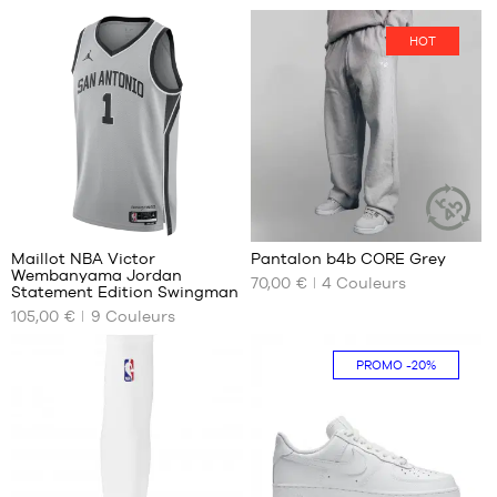
DISPONIBLES
DISPONIBLES
HOT
taille
taille
6
6
127
4
Maillot NBA Victor
Pantalon b4b CORE Grey
ARTICLE
Wembanyama Jordan
DURABLE
70,00 €
4
Couleurs
NOS
NOS
Statement Edition Swingman
TAILLES
TAILLES
105,00 €
9
Couleurs
DISPONIBLES
DISPONIBLES
S
XS
PROMO
-20%
M
S
L
M
XL
L
XXL
XL
XXL