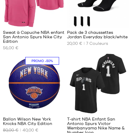
XXL
46
46-
50
115
Sweat à Capuche NBA enfant
Pack de 3 chaussettes
San Antonio Spurs Nike City
Jordan Everyday black/white
NOS
NOS
Edition
20,00 €
7
Couleurs
TAILLES
TAILLES
56,00 €
DISPONIBLES
DISPONIBLES
S -
34-
PROMO
-50%
enfant
38
- 1m25
38-
à
42
1m35
42-
M -
46
enfant
46-
- 1m35
50
à
1
10
1m50
L -
Ballon Wilson New York
T-shirt NBA Enfant San
enfant
Knicks NBA City Edition
Antonio Spurs Victor
NOS
NOS
- 1m50
Wembanyama Nike Name &
80,00 €
40,00 €
TAILLES
TAILLES
Number Icon