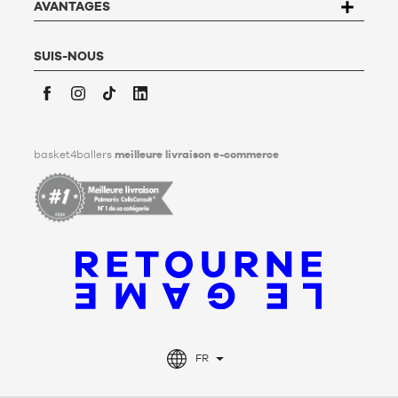
Basket4Ballers informe l’utilisateur qu’il peut définir, de son
AVANTAGES
vivant, des directives relatives à la conservation, à
l’effacement et à la communication de ses données
personnelles après son décès. Pour en savoir plus,
cliquez ici
.
SUIS-NOUS
Facebook
Instagram
TikTok
LinkedIn
basket4ballers
meilleure livraison e-commerce
FR