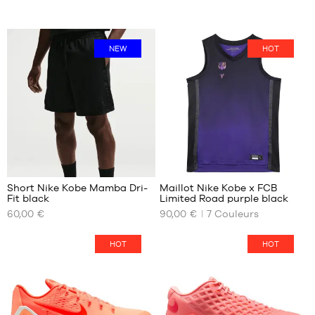
NEW
HOT
95
Short Nike Kobe Mamba Dri-
Maillot Nike Kobe x FCB
Fit black
Limited Road purple black
NOS
NOS
60,00 €
90,00 €
7
Couleurs
TAILLES
TAILLES
DISPONIBLES
DISPONIBLES
HOT
HOT
S
XS
M
S
L
M
XL
L