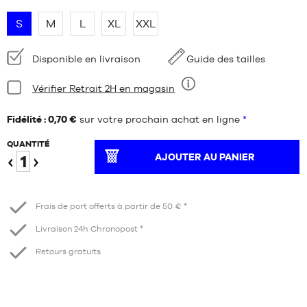
S
M
L
XL
XXL
Disponibilité
Disponible en livraison
Guide des tailles
:
Condition:
Vérifier Retrait 2H en magasin
Neuf
Fidélité : 0,70 €
sur votre prochain achat en ligne
*
QUANTITÉ
AJOUTER AU PANIER
Diminuer
Augmenter
Frais de port offerts à partir de 50 € *
Livraison 24h Chronopost *
Retours gratuits