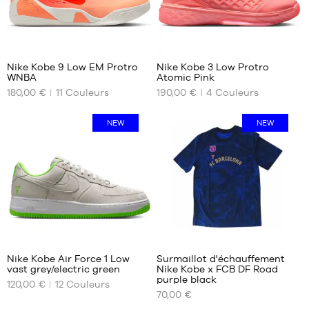
XXL
XL
52
Nike Kobe 9 Low EM Protro
Nike Kobe 3 Low Protro
WNBA
Atomic Pink
NOS
NOS
180,00 €
11
Couleurs
190,00 €
4
Couleurs
TAILLES
TAILLES
DISPONIBLES
DISPONIBLES
NEW
NEW
35.5
39
36
40
36.5
40.5
37.5
41
38
42
38.5
42.5
39
43
44
40
44
Nike Kobe Air Force 1 Low
Surmaillot d'échauffement
40.5
44.5
vast grey/electric green
Nike Kobe x FCB DF Road
NOS
NOS
41
45
purple black
120,00 €
12
Couleurs
TAILLES
TAILLES
42
45.5
70,00 €
DISPONIBLES
DISPONIBLES
42.5
46