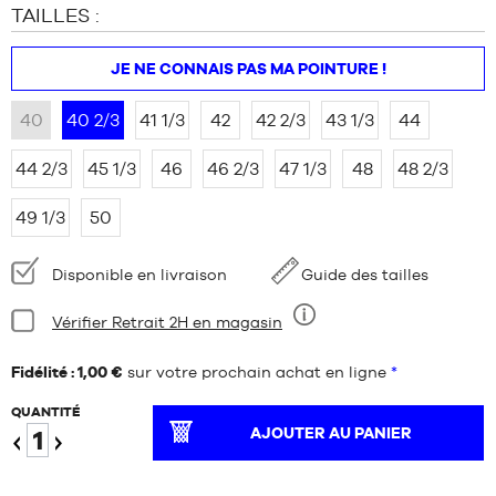
TAILLES :
JE NE CONNAIS PAS MA POINTURE !
40
40 2/3
41 1/3
42
42 2/3
43 1/3
44
44 2/3
45 1/3
46
46 2/3
47 1/3
48
48 2/3
49 1/3
50
Disponibilité
Disponible en livraison
Guide des tailles
:
Condition:
Vérifier Retrait 2H en magasin
Neuf
Fidélité : 1,00 €
sur votre prochain achat en ligne
*
QUANTITÉ
AJOUTER AU PANIER
Diminuer
Augmenter