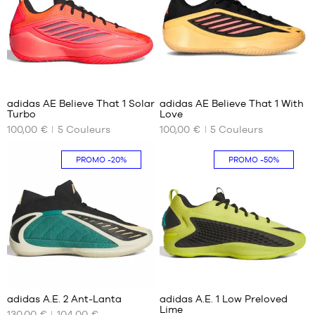
2
2
adidas AE Believe That 1 Solar
adidas AE Believe That 1 With
Turbo
Love
NOS
NOS
100,00 €
5
Couleurs
100,00 €
5
Couleurs
TAILLES
TAILLES
DISPONIBLES
DISPONIBLES
PROMO
-20%
PROMO
-50%
40
40
2/3
2/3
41
41
1/3
1/3
42
42
42
42
2/3
2/3
207
43
43
1/3
1/3
adidas A.E. 2 Ant-Lanta
adidas A.E. 1 Low Preloved
44
44
Lime
130,00 €
104,00 €
NOS
NOS