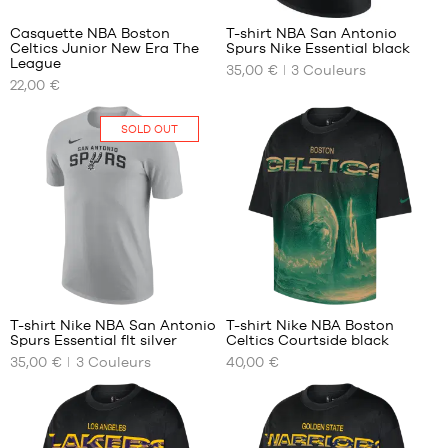
Casquette NBA Boston
T-shirt NBA San Antonio
Celtics Junior New Era The
Spurs Nike Essential black
NOS
NOS
League
35,00 €
3
Couleurs
TAILLES
TAILLES
22,00 €
DISPONIBLES
DISPONIBLES
8-
XS
SOLD OUT
20
S
ans
M
L
XL
XXL
T-shirt Nike NBA San Antonio
T-shirt Nike NBA Boston
Spurs Essential flt silver
Celtics Courtside black
NOS
NOS
35,00 €
3
Couleurs
40,00 €
TAILLES
TAILLES
DISPONIBLES
DISPONIBLES
Aucune
S
M