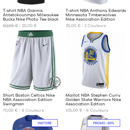
50
T-shirt NBA Giannis
T-shirt NBA Anthony Edwards
Antetokounmpo Milwaukee
Minnesota Timberwolves
NOS
NOS
Bucks Nike Photo Tee black
Nike Association Edition
TAILLES
TAILLES
50,00 €
25,00 €
35,00 €
2
Couleurs
DISPONIBLES
DISPONIBLES
XS
XS
S
S
M
M
L
L
XL
XL
XXL
47
183
Short Boston Celtics Nike
Maillot NBA Stephen Curry
ARTICLE
NBA Association Edition
Golden State Warriors Nike
DURABLE
NOS
NOS
Swingman
Association Edition
TAILLES
TAILLES
70,00 €
6
Couleurs
105,00 €
6
Couleurs
DISPONIBLES
DISPONIBLES
S
XS
INSTORE
PROMO
-50%
M
S