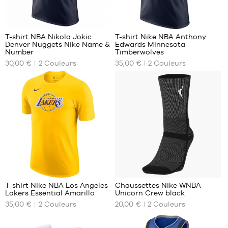
- 1m35
à
1
2
1m50
L -
T-shirt NBA Nikola Jokic
T-shirt Nike NBA Anthony
enfant
Denver Nuggets Nike Name &
Edwards Minnesota
NOS
NOS
- 1m50
Number
Timberwolves
TAILLES
TAILLES
à
30,00 €
2
Couleurs
35,00 €
2
Couleurs
DISPONIBLES
DISPONIBLES
1m65
XL -
S
XS
enfant
M
S
- 1m65
L
M
à
1m80
XL
L
XXL
XL
XXL
3
T-shirt Nike NBA Los Angeles
Chaussettes Nike WNBA
Lakers Essential Amarillo
Unicorn Crew black
NOS
NOS
35,00 €
2
Couleurs
20,00 €
2
Couleurs
TAILLES
TAILLES
DISPONIBLES
DISPONIBLES