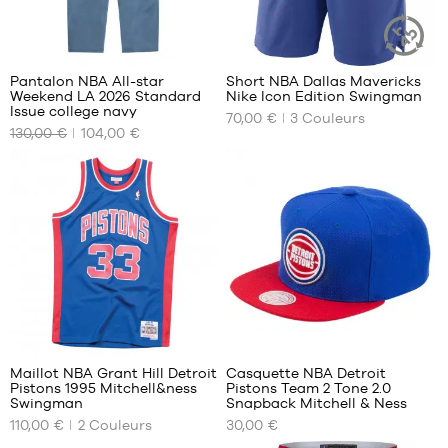
7
Pantalon NBA All-star
Short NBA Dallas Mavericks
ARTICLE
Weekend LA 2026 Standard
Nike Icon Edition Swingman
DURABLE
NOS
NOS
Issue college navy
70,00 €
3
Couleurs
TAILLES
TAILLES
130,00 €
104,00 €
DISPONIBLES
DISPONIBLES
S
S
M
M
L
L
XL
XXL
10
Maillot NBA Grant Hill Detroit
Casquette NBA Detroit
Pistons 1995 Mitchell&ness
Pistons Team 2 Tone 2.0
NOS
NOS
Swingman
Snapback Mitchell & Ness
TAILLES
TAILLES
110,00 €
2
Couleurs
30,00 €
DISPONIBLES
DISPONIBLES