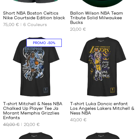
47
1
Short NBA Boston Celtics
Ballon Wilson NBA Team
Nike Courtside Edition black
Tribute Solid Milwaukee
NOS
NOS
Bucks
75,00 €
6
Couleurs
TAILLES
TAILLES
20,00 €
DISPONIBLES
DISPONIBLES
L
taille
PROMO
-50%
5
XL
T-shirt Mitchell & Ness NBA
T-shirt Luka Doncic enfant
Chalked Up Player Tee Ja
Los Angeles Lakers Mitchell &
NOS
NOS
Morant Memphis Grizzlies
Ness NBA
TAILLES
TAILLES
Enfants
40,00 €
DISPONIBLES
DISPONIBLES
40,00 €
20,00 €
S -
S -
enfant
enfant