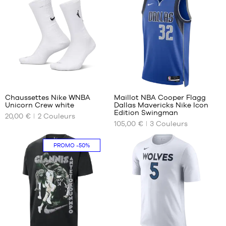
XS
XXL
S
34-
38
M
38-
L
42
XL
42-
XXL
46
3
46-
50
Chaussettes Nike WNBA
Maillot NBA Cooper Flagg
Unicorn Crew white
Dallas Mavericks Nike Icon
NOS
NOS
Edition Swingman
20,00 €
2
Couleurs
TAILLES
TAILLES
105,00 €
3
Couleurs
DISPONIBLES
DISPONIBLES
XXL
S
PROMO
-50%
34-
M
38
L
38-
XL
42
XXL
42-
46
46-
2