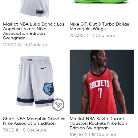
56
38
Maillot NBA Luka Dončić Los
Nike G.T. Cut 3 Turbo Dallas
Angeles Lakers Nike
Mavericks Wings
NOS
NOS
Association Edition
200,00 €
7
Couleurs
TAILLES
TAILLES
Swingman
DISPONIBLES
DISPONIBLES
105,00 €
8
Couleurs
XS
42
S
42.5
M
43
L
44
XL
44.5
XXL
45
45.5
46
34
100
47
47.5
Short NBA Memphis Grizzlies
Maillot NBA Kevin Durant
ARTICLE
Nike Association Edition
Houston Rockets Nike Icon
48
DURABLE
NOS
NOS
Edition Swingman
70,00 €
5
Couleurs
TAILLES
TAILLES
48.5
105,00 €
13
Couleurs
DISPONIBLES
DISPONIBLES