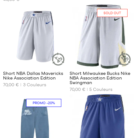
DISPONIBLES
DISPONIBLES
S
S
SOLD OUT
M
M
L
L
XXL
XL
XXL
7
39
Short NBA Dallas Mavericks
Short Milwaukee Bucks Nike
ARTICLE
ARTICLE
Nike Association Edition
NBA Association Edition
DURABLE
DURABLE
NOS
NOS
Swingman
70,00 €
3
Couleurs
TAILLES
TAILLES
70,00 €
5
Couleurs
DISPONIBLES
DISPONIBLES
S
Aucune
PROMO
-20%
M
L