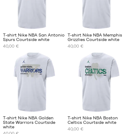
XL
XXL
T-shirt Nike NBA San Antonio
T-shirt Nike NBA Memphis
Spurs Courtside white
Grizzlies Courtside white
NOS
NOS
40,00 €
40,00 €
TAILLES
TAILLES
DISPONIBLES
DISPONIBLES
S
M
M
L
XL
XL
XXL
T-shirt Nike NBA Golden
T-shirt Nike NBA Boston
State Warriors Courtside
Celtics Courtside white
NOS
NOS
white
40,00 €
TAILLES
TAILLES
40,00 €