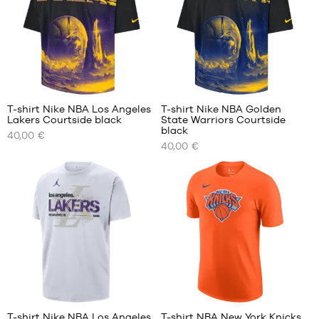
L
XL
XXL
T-shirt Nike NBA Los Angeles
T-shirt Nike NBA Golden
Lakers Courtside black
State Warriors Courtside
NOS
NOS
black
40,00 €
TAILLES
TAILLES
40,00 €
DISPONIBLES
DISPONIBLES
S
M
M
L
L
XL
XL
1
T-shirt Nike NBA Los Angeles
T-shirt NBA New York Knicks