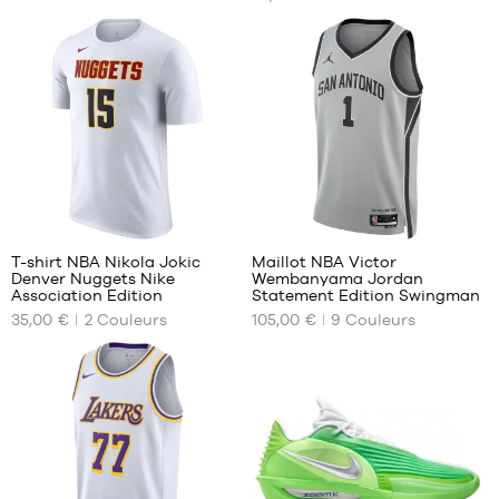
S
S -
enfant
M
- 1m25
L
à
XL
1m35
XXL
1
127
T-shirt NBA Nikola Jokic
Maillot NBA Victor
Denver Nuggets Nike
Wembanyama Jordan
NOS
NOS
Association Edition
Statement Edition Swingman
TAILLES
TAILLES
35,00 €
2
Couleurs
105,00 €
9
Couleurs
DISPONIBLES
DISPONIBLES
S
S
M
M
L
L
XL
XL
XXL
XXL