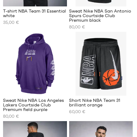
1m50
1m50
L -
L -
T-shirt NBA Team 31 Essential
Sweat Nike NBA San Antonio
enfant
enfant
white
Spurs Courtside Club
NOS
NOS
- 1m50
- 1m50
Premium black
35,00 €
TAILLES
TAILLES
à
à
80,00 €
DISPONIBLES
DISPONIBLES
1m65
1m65
XL -
XL -
S
XS
enfant
enfant
M
S
- 1m65
- 1m65
L
M
à
à
1m80
1m80
XL
L
XXL
XL
XXL
6
Sweat Nike NBA Los Angeles
Short Nike NBA Team 31
Lakers Courtside Club
brilliant orange
NOS
NOS
Premium field purple
60,00 €
TAILLES
TAILLES
80,00 €
DISPONIBLES
DISPONIBLES
XS
XS
S
S