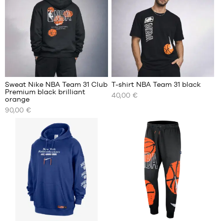
M
M
L
L
XL
XL
XXL
XXL
Sweat Nike NBA Team 31 Club
T-shirt NBA Team 31 black
Premium black brilliant
40,00 €
NOS
NOS
orange
TAILLES
TAILLES
90,00 €
DISPONIBLES
DISPONIBLES
XS
XS
S
S
M
M
L
L
XL
XL
XXL
XXL
1