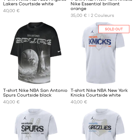
Lakers Courtside white
Nike Essential brilliant
NOS
NOS
orange
40,00 €
TAILLES
TAILLES
35,00 €
2
Couleurs
DISPONIBLES
DISPONIBLES
M
M
SOLD OUT
L
L
XL
XL
XXL
T-shirt Nike NBA San Antonio
T-shirt Nike NBA New York
Spurs Courtside black
Knicks Courtside white
NOS
NOS
40,00 €
40,00 €
TAILLES
TAILLES
DISPONIBLES
DISPONIBLES
S
Aucune
M
L