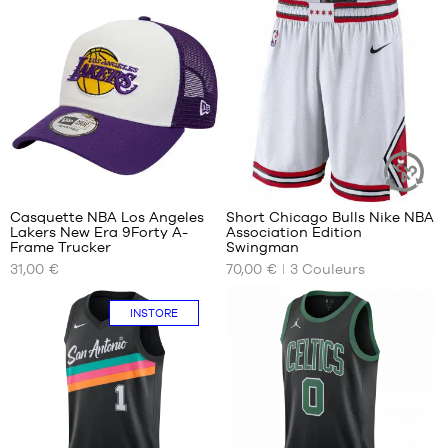
S
Taille
unique
M
2
92
Casquette NBA Los Angeles
Short Chicago Bulls Nike NBA
ARTICLE
Lakers New Era 9Forty A-
Association Edition
DURABLE
NOS
NOS
Frame Trucker
Swingman
TAILLES
TAILLES
31,00 €
70,00 €
3
Couleurs
DISPONIBLES
DISPONIBLES
Taille
S
INSTORE
unique
M
L
XL
XXL