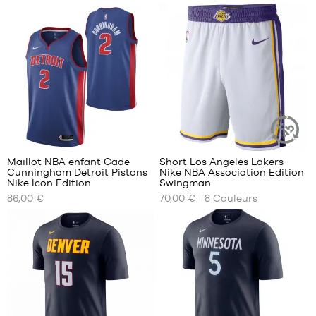
S
M
M
XL
L
XL
XXL
127
Maillot NBA enfant Cade
Short Los Angeles Lakers
ARTICLE
Cunningham Detroit Pistons
Nike NBA Association Edition
DURABLE
NOS
NOS
Nike Icon Edition
Swingman
TAILLES
TAILLES
86,00 €
70,00 €
8
Couleurs
DISPONIBLES
DISPONIBLES
S -
S
enfant
M
- 1m25
L
à
XL
1m35
XXL
M -
enfant