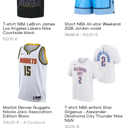
enfant
- 1m35
à
1
1m50
L -
T-shirt NBA LeBron James
Short NBA All-star Weekend
enfant
Los Angeles Lakers Nike
2026 Jordan coast
NOS
NOS
- 1m50
Courtside black
75,00 €
60,00 €
TAILLES
TAILLES
à
50,00 €
DISPONIBLES
DISPONIBLES
1m65
XL -
S
S
enfant
M
M
- 1m65
L
XL
à
1m80
XL
XXL
XXL
14
Maillot Denver Nuggets
T-shirt NBA enfant Shai
Nikola Jokic Association
Gilgeous - Alexander
NOS
NOS
Edition Blanc
Oklahoma City Thunder Nike
TAILLES
TAILLES
N&N
105,00 €
4
Couleurs
DISPONIBLES
DISPONIBLES
30,00 €