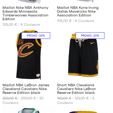
Maillot Nike NBA Anthony
Maillot NBA Kyrie Irving
Edwards Minnesota
Dallas Mavericks Nike
NOS
NOS
Timberwolves Association
Association Edition
TAILLES
TAILLES
Edition
105,00 €
6
Couleurs
DISPONIBLES
DISPONIBLES
105,00 €
6
Couleurs
XS
S
PROMO
-20%
PROMO
-20%
S
M
M
L
L
XL
XL
XXL
XXL
294
32
Maillot NBA LeBron James
Short NBA Cleveland
Cleveland Cavaliers Nike
Cavaliers Nike LeBron
NOS
NOS
Reserve Edition black
Reserve Edition black
TAILLES
TAILLES
250,00 €
200,00 €
20
150,00 €
120,00 €
6
DISPONIBLES
DISPONIBLES
Couleurs
Couleurs
XS
S