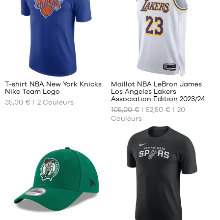
L
M
XL
L
XXL
XL
XXL
1
294
T-shirt NBA New York Knicks
Maillot NBA LeBron James
Nike Team Logo
Los Angeles Lakers
NOS
NOS
Association Edition 2023/24
35,00 €
2
Couleurs
TAILLES
TAILLES
105,00 €
52,50 €
20
DISPONIBLES
DISPONIBLES
Couleurs
S
XS
Uniquement
en
M
S
magasin
L
M
XL
L
XL
XXL
1