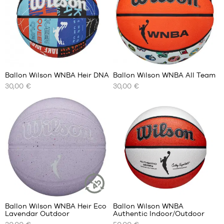
1
4
Ballon Wilson WNBA Heir DNA
Ballon Wilson WNBA All Team
30,00 €
30,00 €
NOS
NOS
TAILLES
TAILLES
DISPONIBLES
DISPONIBLES
taille
taille
6
6
3
Ballon Wilson WNBA Heir Eco
Ballon Wilson WNBA
ARTICLE
Lavendar Outdoor
Authentic Indoor/Outdoor
DURABLE
NOS
NOS