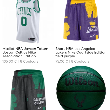
M
M
L
L
XL
XL
40
127
Maillot NBA Jayson Tatum
Short NBA Los Angeles
Boston Celtics Nike
Lakers Nike Courtside Edition
NOS
NOS
Association Edition
field purple
TAILLES
TAILLES
105,00 €
8
Couleurs
75,00 €
8
Couleurs
DISPONIBLES
DISPONIBLES
XS
S
S
L
M
XL
L
XL
XXL