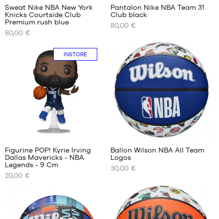
Sweat Nike NBA New York
Pantalon Nike NBA Team 31
Knicks Courtside Club
Club black
NOS
NOS
Premium rush blue
80,00 €
TAILLES
TAILLES
80,00 €
DISPONIBLES
DISPONIBLES
S
S
INSTORE
M
M
L
L
XL
XXL
4
Figurine POP! Kyrie Irving
Ballon Wilson NBA All Team
Dallas Mavericks - NBA
Logos
NOS
NOS
Legends - 9 Cm
30,00 €
TAILLES
TAILLES
20,00 €
DISPONIBLES
DISPONIBLES
Taille
taille
Uniquement
unique
7
en
magasin