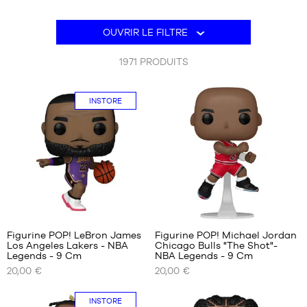
MARQUES
PROMOS
OUVRIR LE FILTRE
ENFANT
1971
PRODUITS
SORTIES
PROMOS
INSTORE
SORTIES
FR
Devenir
membre
FAQ
Blog
Figurine POP! LeBron James
Figurine POP! Michael Jordan
Los Angeles Lakers - NBA
Chicago Bulls "The Shot"-
NOS
NOS
Legends - 9 Cm
NBA Legends - 9 Cm
TAILLES
TAILLES
20,00 €
20,00 €
DISPONIBLES
DISPONIBLES
Taille
Taille
Uniquement
INSTORE