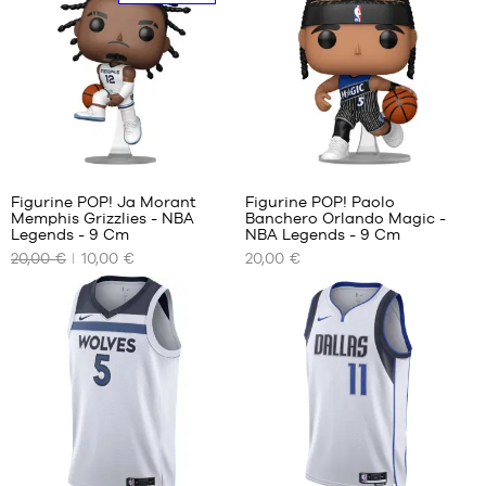
unique
unique
en
magasin
Figurine POP! Ja Morant
Figurine POP! Paolo
Memphis Grizzlies - NBA
Banchero Orlando Magic -
NOS
NOS
Legends - 9 Cm
NBA Legends - 9 Cm
TAILLES
TAILLES
20,00 €
10,00 €
20,00 €
DISPONIBLES
DISPONIBLES
Taille
Taille
Uniquement
unique
unique
en
magasin
22
140