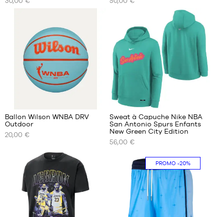
30,00 €
50,00 €
TAILLES
TAILLES
DISPONIBLES
DISPONIBLES
taille
taille
6
6
1
Ballon Wilson WNBA DRV
Sweat à Capuche Nike NBA
Outdoor
San Antonio Spurs Enfants
NOS
NOS
New Green City Edition
20,00 €
TAILLES
TAILLES
56,00 €
DISPONIBLES
DISPONIBLES
taille
S -
PROMO
-20%
6
enfant
- 1m25
à
1m35
M -