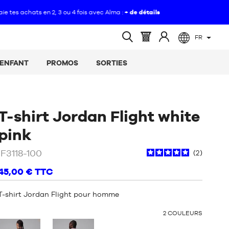
FR
(vide)
Panier
Identifiez-
Ouvrir
:
vous
la
ENFANT
PROMOS
SORTIES
recherche
T-shirt Jordan Flight white
/
Blanc
pink
IF3118-100
2
45,00 €
TTC
T-shirt Jordan Flight pour homme
OTHER
2
COULEURS
COLORS