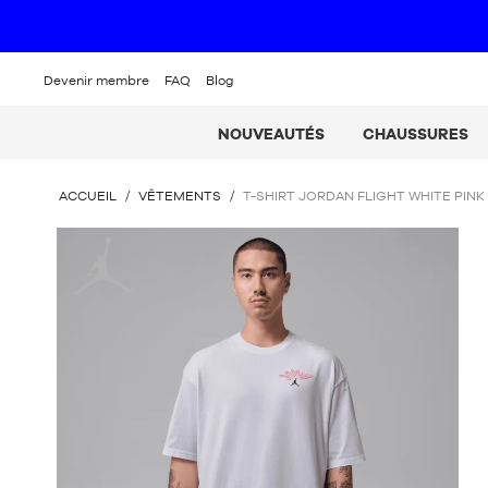
Devenir membre
FAQ
Blog
NOUVEAUTÉS
CHAUSSURES
VOUS
ACCUEIL
/
VÊTEMENTS
/
T-SHIRT JORDAN FLIGHT WHITE PINK
ÊTES
ICI
Jordan
: