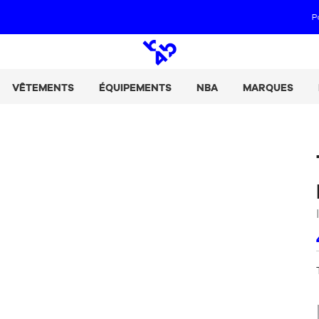
Paie tes achats en 2, 3 ou 4 fois avec Alma :
+ de détails
Open
search
VÊTEMENTS
ÉQUIPEMENTS
NBA
MARQUES