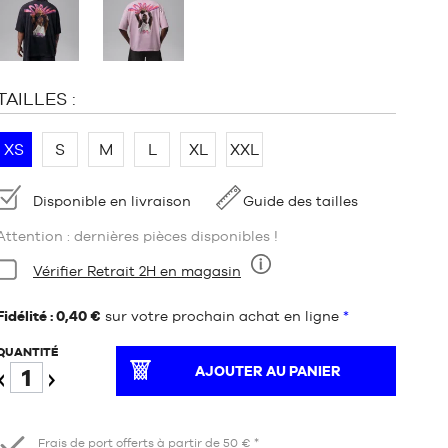
:
TAILLES :
XS
S
M
L
XL
XXL
Disponibilité
Disponible en livraison
Guide des tailles
Attention : dernières pièces disponibles !
Condition:
Vérifier Retrait 2H en magasin
Neuf
Fidélité : 0,40 €
sur votre prochain achat en ligne
*
QUANTITÉ
AJOUTER AU PANIER
Diminuer
Augmenter
Frais de port offerts à partir de 50 € *