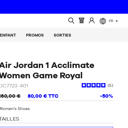
FR
(vide)
Panier
Identifiez-
Ouvrir
:
vous
la
ENFANT
PROMOS
SORTIES
recherche
Air Jordan 1 Acclimate
/
Bleu
Women Game Royal
DC7723-401
5
160,00 €
80,00 €
TTC
-50%
Women's Shoes
TAILLES :