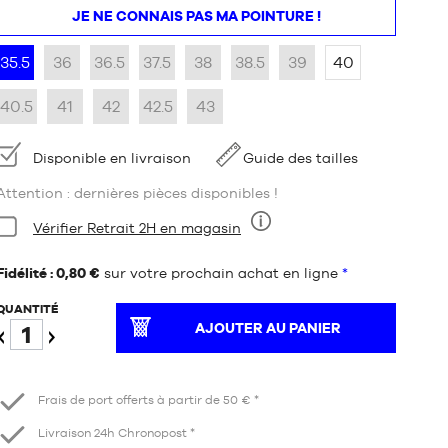
JE NE CONNAIS PAS MA POINTURE !
35.5
36
36.5
37.5
38
38.5
39
40
40.5
41
42
42.5
43
Disponibilité
Disponible en livraison
Guide des tailles
Attention : dernières pièces disponibles !
Condition:
Vérifier Retrait 2H en magasin
Neuf
Fidélité : 0,80 €
sur votre prochain achat en ligne
*
QUANTITÉ
AJOUTER AU PANIER
Diminuer
Augmenter
Frais de port offerts à partir de 50 € *
Livraison 24h Chronopost *