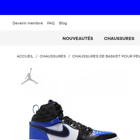
Devenir membre
FAQ
Blog
NOUVEAUTÉS
CHAUSSURES
VOUS
ACCUEIL
/
CHAUSSURES
/
CHAUSSURES DE BASKET POUR F
ÊTES
ICI
Jordan
: