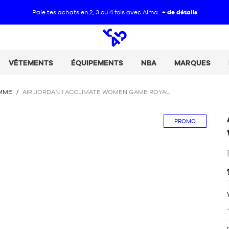
Paie tes achats en 2, 3 ou 4 fois avec Alma :
+ de détails
Open
search
VÊTEMENTS
ÉQUIPEMENTS
NBA
MARQUES
EMME
/
AIR JORDAN 1 ACCLIMATE WOMEN GAME ROYAL
PROMO