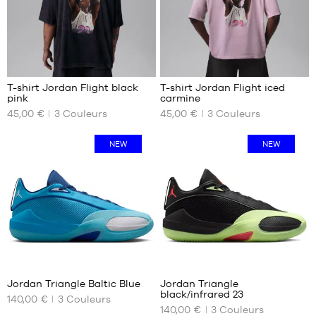
2
2
T-shirt Jordan Flight black
T-shirt Jordan Flight iced
pink
carmine
NOS
NOS
45,00 €
3
Couleurs
45,00 €
3
Couleurs
TAILLES
TAILLES
DISPONIBLES
DISPONIBLES
NEW
NEW
XS
XS
S
M
M
L
L
XL
XL
XXL
XXL
Jordan Triangle Baltic Blue
Jordan Triangle
black/infrared 23
140,00 €
3
Couleurs
NOS
NOS
140,00 €
3
Couleurs
TAILLES
TAILLES