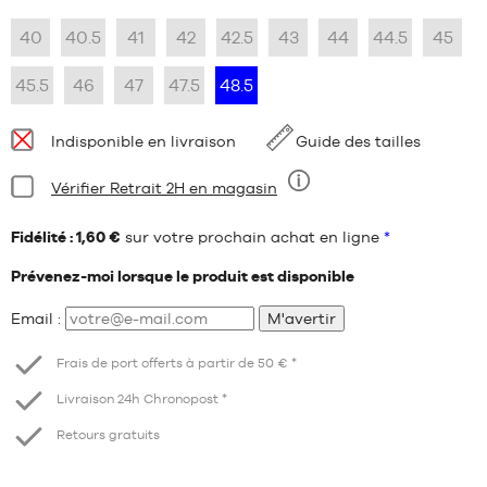
40
40.5
41
42
42.5
43
44
44.5
45
45.5
46
47
47.5
48.5
Disponibilité
Indisponible en livraison
Guide des tailles
:
Condition:
Vérifier Retrait 2H en magasin
Neuf
Fidélité : 1,60 €
sur votre prochain achat en ligne
*
Prévenez-moi lorsque le produit est disponible
Email :
M'avertir
Frais de port offerts à partir de 50 € *
Livraison 24h Chronopost *
Retours gratuits