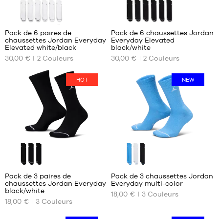
43
40
44
Pack de 6 paires de
Pack de 6 chaussettes Jordan
44.5
chaussettes Jordan Everyday
Everyday Elevated
NOS
NOS
45
Elevated white/black
black/white
TAILLES
TAILLES
46
30,00 €
2
Couleurs
30,00 €
2
Couleurs
DISPONIBLES
DISPONIBLES
47
34-
38-
HOT
NEW
38
42
38-
42-
42
46
42-
46-
46
50
46-
50
Pack de 3 paires de
Pack de 3 chaussettes Jordan
chaussettes Jordan Everyday
Everyday multi-color
NOS
NOS
black/white
18,00 €
3
Couleurs
TAILLES
TAILLES
18,00 €
3
Couleurs
DISPONIBLES
DISPONIBLES