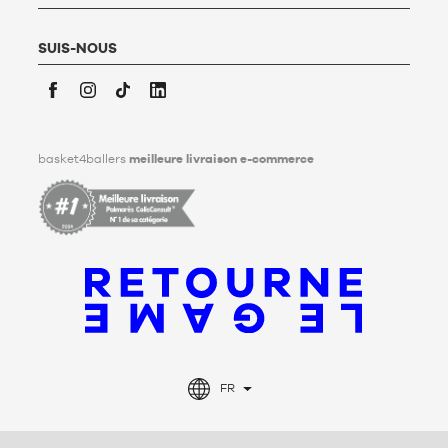
vivant, des directives relatives à la conservation, à
l’effacement et à la communication de ses données
personnelles après son décès. Pour en savoir plus,
cliquez ici
.
SUIS-NOUS
Facebook
Instagram
TikTok
LinkedIn
basket4ballers
meilleure livraison e-commerce
FR