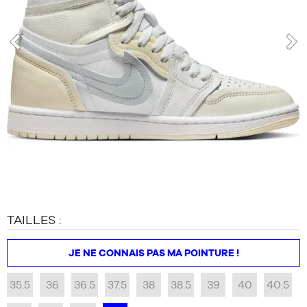
MARQUES
PROMOS
ENFANT
prev
nex
SORTIES
PROMOS
SORTIES
FR
Devenir
membre
FAQ
TAILLES :
Blog
JE NE CONNAIS PAS MA POINTURE !
35.5
36
36.5
37.5
38
38.5
39
40
40.5