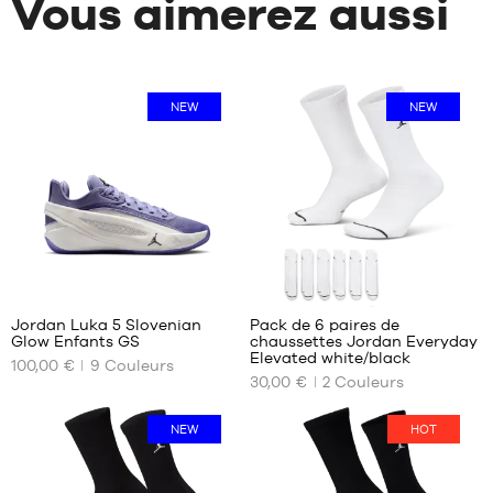
Vous aimerez aussi
NEW
NEW
1
Jordan Luka 5 Slovenian
Pack de 6 paires de
Glow Enfants GS
chaussettes Jordan Everyday
NOS
NOS
Elevated white/black
100,00 €
9
Couleurs
TAILLES
TAILLES
30,00 €
2
Couleurs
DISPONIBLES
DISPONIBLES
36
34-
NEW
HOT
38
36.5
38-
37.5