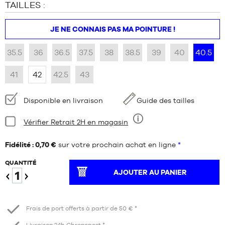
TAILLES :
JE NE CONNAIS PAS MA POINTURE !
35.5
36
36.5
37.5
38
38.5
39
40
40.5
41
42
42.5
43
Disponibilité
Disponible en livraison
Guide des tailles
:
Condition:
Vérifier Retrait 2H en magasin
Neuf
Fidélité : 0,70 €
sur votre prochain achat en ligne
*
QUANTITÉ
AJOUTER AU PANIER
Diminuer
Augmenter
Frais de port offerts à partir de 50 € *