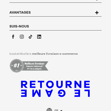
compléter le formulaire «
Contacter le Service client
». Pour en
savoir plus,
cliquez ici
.
Basket4Ballers informe l’utilisateur qu’il peut définir, de son
AVANTAGES
vivant, des directives relatives à la conservation, à
l’effacement et à la communication de ses données
personnelles après son décès. Pour en savoir plus,
cliquez ici
.
SUIS-NOUS
Facebook
Instagram
TikTok
LinkedIn
basket4ballers
meilleure livraison e-commerce
FR