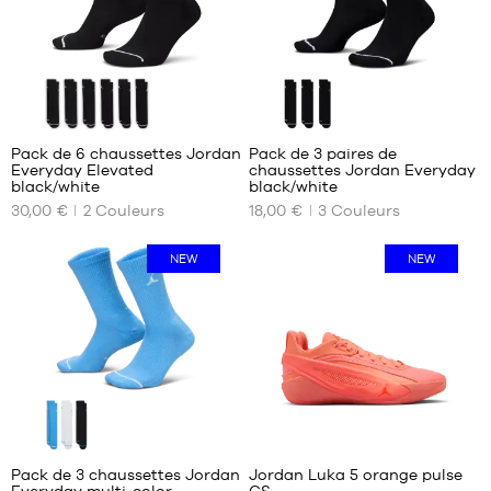
42
38
42-
38.5
46
39
46-
40
50
Pack de 6 chaussettes Jordan
Pack de 3 paires de
Everyday Elevated
chaussettes Jordan Everyday
NOS
NOS
black/white
black/white
TAILLES
TAILLES
30,00 €
2
Couleurs
18,00 €
3
Couleurs
DISPONIBLES
DISPONIBLES
38-
34-
NEW
NEW
42
38
42-
38-
46
42
46-
42-
50
46
46-
50
1
Pack de 3 chaussettes Jordan
Jordan Luka 5 orange pulse