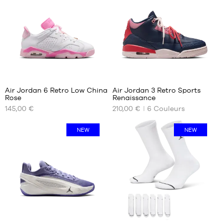
1
313
Air Jordan 6 Retro Low China
Air Jordan 3 Retro Sports
Rose
Renaissance
NOS
NOS
145,00 €
210,00 €
6
Couleurs
TAILLES
TAILLES
DISPONIBLES
DISPONIBLES
NEW
NEW
36
39
36.5
40
37.5
40.5
38
41
38.5
42
39
42.5
40
43
1
44