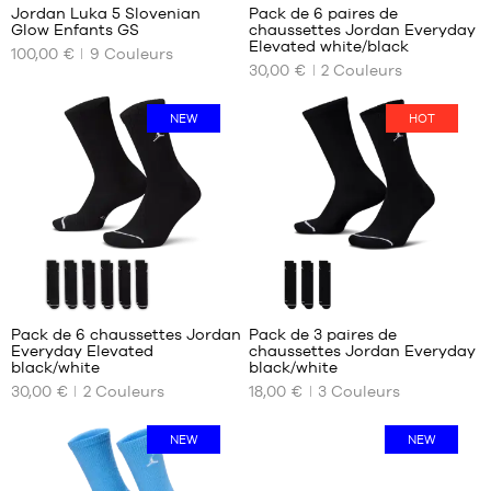
Jordan Luka 5 Slovenian
Pack de 6 paires de
44.5
Glow Enfants GS
chaussettes Jordan Everyday
NOS
NOS
45
Elevated white/black
100,00 €
9
Couleurs
TAILLES
TAILLES
46
30,00 €
2
Couleurs
DISPONIBLES
DISPONIBLES
47
36
34-
NEW
HOT
38
36.5
38-
37.5
42
38
42-
38.5
46
39
46-
40
50
Pack de 6 chaussettes Jordan
Pack de 3 paires de
Everyday Elevated
chaussettes Jordan Everyday
NOS
NOS
black/white
black/white
TAILLES
TAILLES
30,00 €
2
Couleurs
18,00 €
3
Couleurs
DISPONIBLES
DISPONIBLES
38-
34-
NEW
NEW
42
38
42-
38-