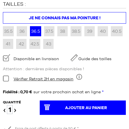
TAILLES :
JE NE CONNAIS PAS MA POINTURE !
35.5
36
36.5
37.5
38
38.5
39
40
40.5
41
42
42.5
43
Disponibilité
Disponible en livraison
Guide des tailles
:
Attention : dernières pièces disponibles !
Condition:
Vérifier Retrait 2H en magasin
Neuf
Fidélité : 0,70 €
sur votre prochain achat en ligne
*
QUANTITÉ
AJOUTER AU PANIER
Diminuer
Augmenter
Frais de port offerts à partir de 50 € *