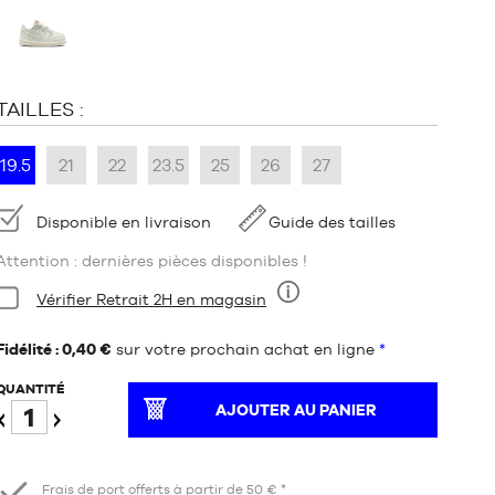
:
TAILLES :
19.5
21
22
23.5
25
26
27
Disponibilité
Disponible en livraison
Guide des tailles
Attention : dernières pièces disponibles !
Condition:
Vérifier Retrait 2H en magasin
Neuf
Fidélité : 0,40 €
sur votre prochain achat en ligne
*
QUANTITÉ
AJOUTER AU PANIER
Diminuer
Augmenter
Frais de port offerts à partir de 50 € *