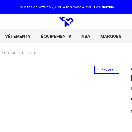
Paie tes achats en 2, 3 ou 4 fois avec Alma :
+ de détails
Open
search
VÊTEMENTS
ÉQUIPEMENTS
NBA
MARQUES
UM OLIVE BÉBÉS TD
PROMO