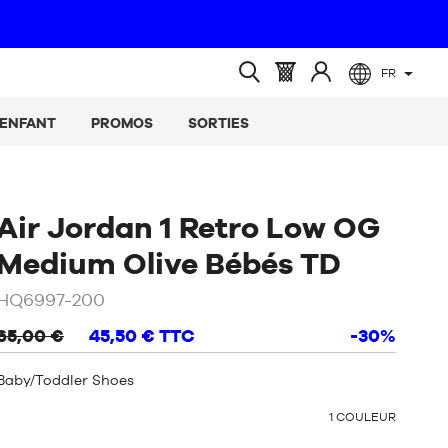
FR
(vide)
Panier
Identifiez-
Ouvrir
:
vous
la
ENFANT
PROMOS
SORTIES
recherche
Air Jordan 1 Retro Low OG
/
Beige
Medium Olive Bébés TD
/
HQ6997-200
Brun
65,00 €
45,50 €
TTC
-30%
Baby/Toddler Shoes
OTHER
1
COULEUR
COLORS