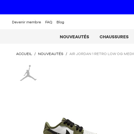
Devenir membre
FAQ
Blog
NOUVEAUTÉS
CHAUSSURES
VOUS
ACCUEIL
/
NOUVEAUTÉS
/
AIR JORDAN 1 RETRO LOW OG MEDI
ÊTES
ICI
Jordan
: