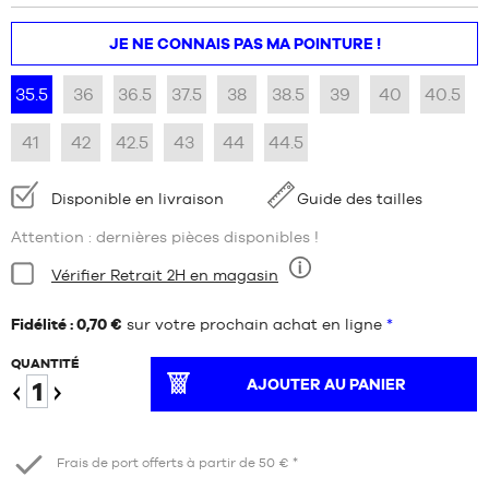
JE NE CONNAIS PAS MA POINTURE !
35.5
36
36.5
37.5
38
38.5
39
40
40.5
41
42
42.5
43
44
44.5
Disponibilité
Disponible en livraison
Guide des tailles
:
Attention : dernières pièces disponibles !
Condition:
Vérifier Retrait 2H en magasin
Neuf
Fidélité : 0,70 €
sur votre prochain achat en ligne
*
QUANTITÉ
AJOUTER AU PANIER
Diminuer
Augmenter
Frais de port offerts à partir de 50 € *