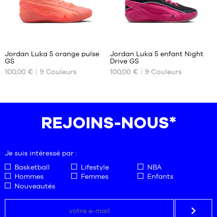
46
50
46-
50
1
1
Jordan Luka 5 orange pulse
Jordan Luka 5 enfant Night
GS
Drive GS
NOS
NOS
100,00 €
9
Couleurs
100,00 €
9
Couleurs
TAILLES
TAILLES
DISPONIBLES
DISPONIBLES
35.5
36
36
36.5
REJOINS-NOUS*
36.5
37.5
37.5
38
38
38.5
Je suis intéressé par :
38.5
39
Basketball
Lifestyle
NBA
Hommes
Femmes
Enfants
40
Nouveautés