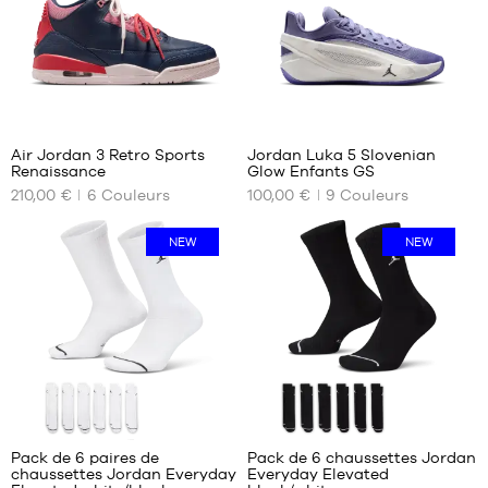
313
1
Air Jordan 3 Retro Sports
Jordan Luka 5 Slovenian
Renaissance
Glow Enfants GS
NOS
NOS
210,00 €
6
Couleurs
100,00 €
9
Couleurs
TAILLES
TAILLES
DISPONIBLES
DISPONIBLES
NEW
NEW
39
36
40
36.5
40.5
37.5
41
38
42
38.5
42.5
39
43
40
44
Pack de 6 paires de
Pack de 6 chaussettes Jordan
44.5
chaussettes Jordan Everyday
Everyday Elevated
NOS
NOS
45