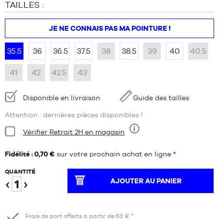
TAILLES :
JE NE CONNAIS PAS MA POINTURE !
35.5
36
36.5
37.5
38
38.5
39
40
40.5
41
42
42.5
43
Disponibilité
Disponible en livraison
Guide des tailles
:
Attention : dernières pièces disponibles !
Condition:
Vérifier Retrait 2H en magasin
Neuf
Fidélité : 0,70 €
sur votre prochain achat en ligne
*
QUANTITÉ
AJOUTER AU PANIER
Diminuer
Augmenter
Frais de port offerts à partir de 50 € *