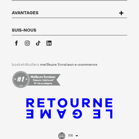
compléter le formulaire «
Contacter le Service client
». Pour en
savoir plus,
cliquez ici
.
Basket4Ballers informe l’utilisateur qu’il peut définir, de son
AVANTAGES
vivant, des directives relatives à la conservation, à
l’effacement et à la communication de ses données
personnelles après son décès. Pour en savoir plus,
cliquez ici
.
SUIS-NOUS
Facebook
Instagram
TikTok
LinkedIn
basket4ballers
meilleure livraison e-commerce
FR