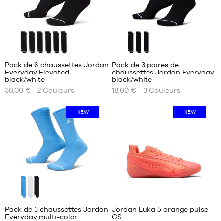
38
42-
38.5
46
39
46-
40
50
Pack de 6 chaussettes Jordan
Pack de 3 paires de
Everyday Elevated
chaussettes Jordan Everyday
NOS
NOS
black/white
black/white
TAILLES
TAILLES
30,00 €
2
Couleurs
18,00 €
3
Couleurs
DISPONIBLES
DISPONIBLES
38-
34-
NEW
NEW
42
38
42-
38-
46
42
46-
42-
50
46
46-
50
1
Pack de 3 chaussettes Jordan
Jordan Luka 5 orange pulse
Everyday multi-color
GS
NOS
NOS