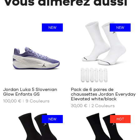
Vous aimerez aussi
NEW
NEW
1
Jordan Luka 5 Slovenian
Pack de 6 paires de
Glow Enfants GS
chaussettes Jordan Everyday
NOS
NOS
Elevated white/black
100,00 €
9
Couleurs
TAILLES
TAILLES
30,00 €
2
Couleurs
DISPONIBLES
DISPONIBLES
36
34-
NEW
HOT
38
36.5
38-
37.5
42