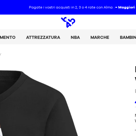
Pagate i vostri acquisti in 2, 3 o 4 rate con Alma :
+ Maggiori dettagli
Ricerca
aperta
AMENTO
ATTREZZATURA
NBA
MARCHE
BAMBI
Y