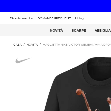
Diventa membro
DOMANDE FREQUENTI
Il blog
NOVITÀ
SCARPE
ABBIGLI
SEI
CASA
/
NOVITÀ
/
MAGLIETTA NIKE VICTOR WEMBANYAMA DPO
QUI
:
Nike