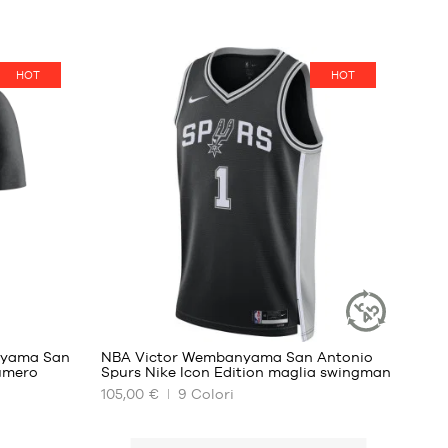
HOT
HOT
127
nyama San
NBA Victor Wembanyama San Antonio
ARTICOLO
umero
Spurs Nike Icon Edition maglia swingman
SOSTENIBILE
105,00 €
9
Colori
I
NOSTRI
FORMATI