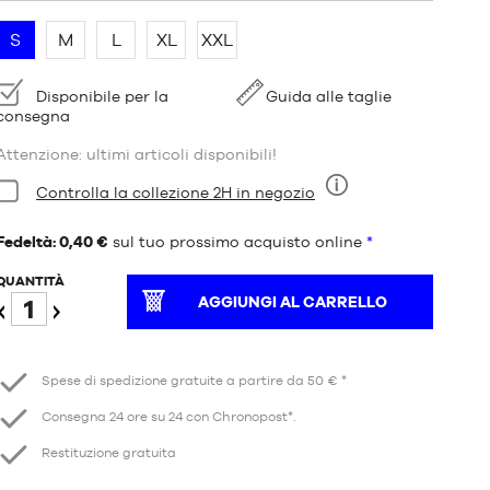
S
M
L
XL
XXL
Disponibilità:
Disponibile per la
Guida alle taglie
consegna
Attenzione: ultimi articoli disponibili!
Condizioni:
Controlla la collezione 2H in negozio
Nove
Fedeltà: 0,40 €
sul tuo prossimo acquisto online
*
QUANTITÀ
AGGIUNGI AL CARRELLO
Ridurre
Aumento
Spese di spedizione gratuite a partire da 50 € *
Consegna 24 ore su 24 con Chronopost*.
Restituzione gratuita