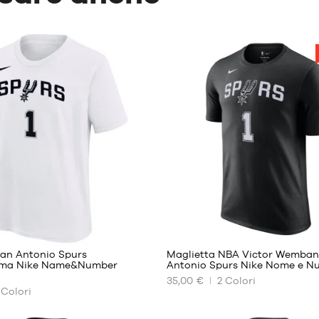
13
13
San Antonio Spurs
Maglietta NBA Victor Wemba
ma Nike Name&Number
Antonio Spurs Nike Nome e N
35,00 €
2
Colori
I
Colori
NOSTRI
FORMATI