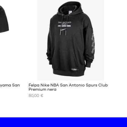
DISPONIBILI
XS
S
M
L
XL
XXL
nyama San
Felpa Nike NBA San Antonio Spurs Club
Premium nera
80,00 €
I
NOSTRI
FORMATI
DISPONIBILI
XS