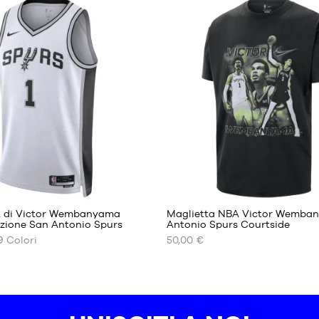
I
DISPONIBILI
XS
S
M
L
XL
XXL
127
 di Victor Wembanyama
Maglietta NBA Victor Wemba
azione San Antonio Spurs
Antonio Spurs Courtside
9
Colori
50,00 €
I
NOSTRI
FORMATI
I
DISPONIBILI
S