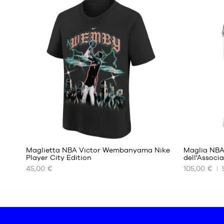
DISPONIBILI
DISPONIBIL
S
XS
M
S
L
M
XL
L
XXL
Maglietta NBA Victor Wembanyama Nike
Maglia NBA
Player City Edition
dell'Associ
45,00 €
105,00 €
I
I
NOSTRI
NOSTRI
FORMATI
FORMATI
DISPONIBILI
DISPONIBIL
S
XS