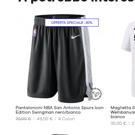
OFFERTA SPECIALE
-30%
22
Pantaloncini NBA San Antonio Spurs Icon
Maglietta 
ARTICOLO
Edition Swingman nero/bianco
Wembanya
SOSTENIBILE
bianco
70,00 €
49,00 €
4
Colori
I
I
35,00 €
2
NOSTRI
NOSTRI
FORMATI
FORMATI