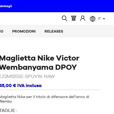
IT
(vuoto)
Cestino
Accedere
Ricerca
:
a
aperta
NO
PROMOZIONI
RELEASES
Maglietta Nike Victor
/
Nero
Wembanyama DPOY
EZ2M12SSE-SPUVW-NAW
45,00 €
IVA inclusa
Maglietta Nike per il titolo di difensore dell'anno di
Wemby
TAGLIE :