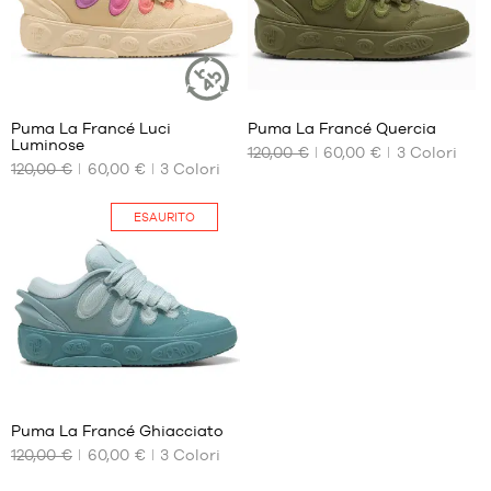
MARCHE
PROMOZIONI
BAMBINO
36
36
RELEASES
PROMOZIONI
Puma La Francé Luci
Puma La Francé Quercia
ARTICOLO
Luminose
SOSTENIBILE
120,00 €
60,00 €
3
Colori
I
I
120,00 €
60,00 €
3
Colori
NOSTRI
NOSTRI
RELEASES
FORMATI
FORMATI
IT
DISPONIBILI
DISPONIBILI
ESAURITO
No
40
Diventa
membro
40.5
42.5
DOMANDE
FREQUENTI
Il
36
blog
Puma La Francé Ghiacciato
120,00 €
60,00 €
3
Colori
I
NOSTRI