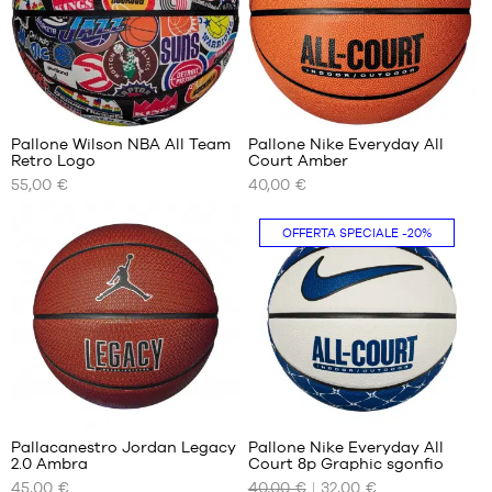
8
Pallone Wilson NBA All Team
Pallone Nike Everyday All
Retro Logo
Court Amber
I
I
55,00 €
40,00 €
NOSTRI
NOSTRI
FORMATI
FORMATI
DISPONIBILI
DISPONIBILI
OFFERTA SPECIALE
-20%
dimensione
dimensione
7
5
dimensione
6
dimensione
7
3
Pallacanestro Jordan Legacy
Pallone Nike Everyday All
2.0 Ambra
Court 8p Graphic sgonfio
I
I
45,00 €
40,00 €
32,00 €