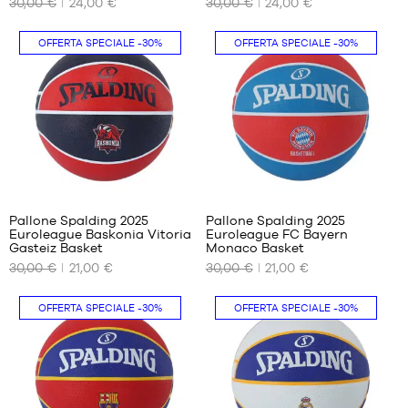
30,00 €
24,00 €
30,00 €
24,00 €
NOSTRI
NOSTRI
FORMATI
FORMATI
DISPONIBILI
DISPONIBILI
OFFERTA SPECIALE
-30%
OFFERTA SPECIALE
-30%
dimensione
dimensione
7
7
Pallone Spalding 2025
Pallone Spalding 2025
Euroleague Baskonia Vitoria
Euroleague FC Bayern
I
I
Gasteiz Basket
Monaco Basket
NOSTRI
NOSTRI
30,00 €
21,00 €
30,00 €
21,00 €
FORMATI
FORMATI
DISPONIBILI
DISPONIBILI
OFFERTA SPECIALE
-30%
OFFERTA SPECIALE
-30%
dimensione
dimensione
7
7