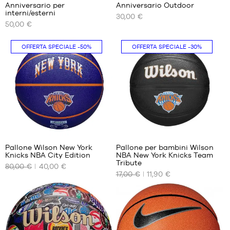
Anniversario per
Anniversario Outdoor
I
I
interni/esterni
30,00 €
NOSTRI
NOSTRI
50,00 €
FORMATI
FORMATI
DISPONIBILI
DISPONIBILI
OFFERTA SPECIALE
-50%
OFFERTA SPECIALE
-30%
dimensione
dimensione
6
6
1
Pallone Wilson New York
Pallone per bambini Wilson
Knicks NBA City Edition
NBA New York Knicks Team
I
I
Tribute
80,00 €
40,00 €
NOSTRI
NOSTRI
17,00 €
11,90 €
FORMATI
FORMATI
DISPONIBILI
DISPONIBILI
dimensione
dimensione
7
3