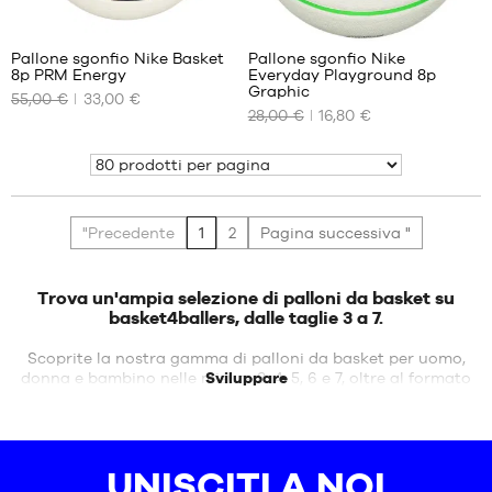
Pallone sgonfio Nike Basket
Pallone sgonfio Nike
8p PRM Energy
Everyday Playground 8p
I
I
Graphic
55,00 €
33,00 €
NOSTRI
NOSTRI
28,00 €
16,80 €
FORMATI
FORMATI
DISPONIBILI
DISPONIBILI
Mostra
No
No
"Precedente
1
2
Pagina successiva "
Trova un'ampia selezione di palloni da basket su
basket4ballers, dalle taglie 3 a 7.
Scoprite la nostra gamma di palloni da basket per uomo,
donna e bambino nelle misure 3, 4, 5, 6 e 7, oltre al formato
Sviluppare
ufficiale 3 x 3. Offriamo palloni da basket di tutti i mercati,
tra cui Wilson, partner ufficiale dell'NBA, Nike, che offre
palloni da basket realizzati con materiali riciclati e con un
ottimo rapporto qualità/prezzo, Jordan con palloni da
UNISCITI A NOI
strada nei colori del torneo Quai 54 o palloni nei colori delle