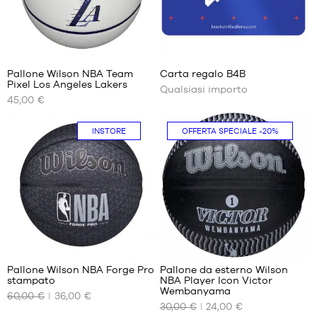
Acquista
Pallone Wilson NBA Team
Carta regalo B4B
ora
Pixel Los Angeles Lakers
Qualsiasi importo
I
45,00 €
NOSTRI
FORMATI
DISPONIBILI
INSTORE
OFFERTA SPECIALE
-20%
dimensione
7
2
Pallone Wilson NBA Forge Pro
Pallone da esterno Wilson
stampato
NBA Player Icon Victor
I
I
Wembanyama
60,00 €
36,00 €
NOSTRI
NOSTRI
30,00 €
24,00 €
FORMATI
FORMATI