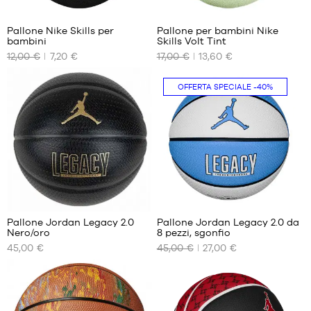
Pallone Nike Skills per
Pallone per bambini Nike
bambini
Skills Volt Tint
I
I
12,00 €
7,20 €
17,00 €
13,60 €
NOSTRI
NOSTRI
FORMATI
FORMATI
DISPONIBILI
DISPONIBILI
OFFERTA SPECIALE
-40%
dimensione
dimensione
3
3
1
Pallone Jordan Legacy 2.0
Pallone Jordan Legacy 2.0 da
Nero/oro
8 pezzi, sgonfio
I
I
45,00 €
45,00 €
27,00 €
NOSTRI
NOSTRI
FORMATI
FORMATI
DISPONIBILI
DISPONIBILI
dimensione
dimensione