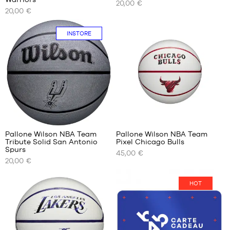
20,00 €
NOSTRI
NOSTRI
20,00 €
FORMATI
FORMATI
DISPONIBILI
DISPONIBILI
INSTORE
dimensione
dimensione
5
5
1
Pallone Wilson NBA Team
Pallone Wilson NBA Team
Tribute Solid San Antonio
Pixel Chicago Bulls
I
I
Spurs
45,00 €
NOSTRI
NOSTRI
20,00 €
FORMATI
FORMATI
DISPONIBILI
DISPONIBILI
HOT
dimensione
dimensione
Solo
5
7
in
negozio