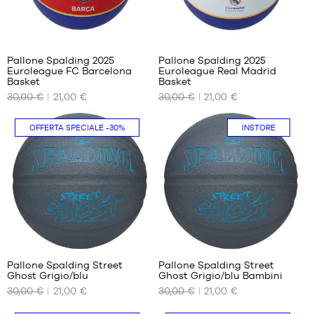
Pallone Spalding 2025
Pallone Spalding 2025
Euroleague FC Barcelona
Euroleague Real Madrid
I
I
Basket
Basket
NOSTRI
NOSTRI
30,00 €
21,00 €
30,00 €
21,00 €
FORMATI
FORMATI
DISPONIBILI
DISPONIBILI
OFFERTA SPECIALE
-30%
INSTORE
dimensione
dimensione
7
7
Pallone Spalding Street
Pallone Spalding Street
Ghost Grigio/blu
Ghost Grigio/blu Bambini
I
I
30,00 €
21,00 €
30,00 €
21,00 €
NOSTRI
NOSTRI
FORMATI
FORMATI