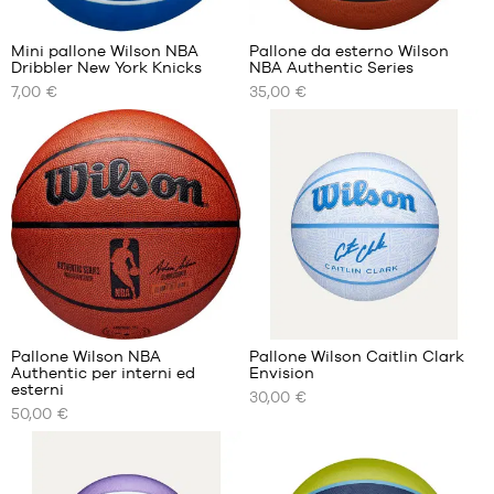
19
Mini pallone Wilson NBA
Pallone da esterno Wilson
Dribbler New York Knicks
NBA Authentic Series
I
I
7,00 €
35,00 €
NOSTRI
NOSTRI
FORMATI
FORMATI
DISPONIBILI
DISPONIBILI
Taglia
dimensione
unica
6
dimensione
7
1
Pallone Wilson NBA
Pallone Wilson Caitlin Clark
Authentic per interni ed
Envision
I
I
esterni
30,00 €
NOSTRI
NOSTRI
50,00 €
FORMATI
FORMATI
DISPONIBILI
DISPONIBILI
dimensione
dimensione