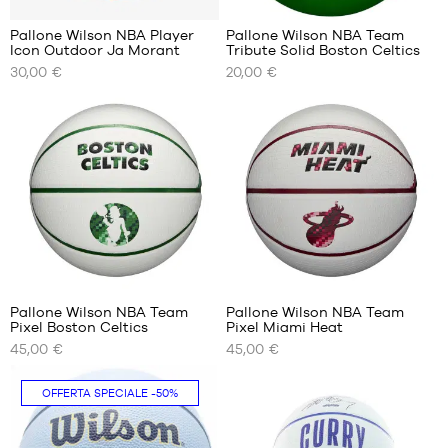
Pallone Wilson NBA Player
Pallone Wilson NBA Team
Icon Outdoor Ja Morant
Tribute Solid Boston Celtics
I
I
30,00 €
20,00 €
NOSTRI
NOSTRI
FORMATI
FORMATI
DISPONIBILI
DISPONIBILI
dimensione
dimensione
Solo
7
5
in
negozio
Pallone Wilson NBA Team
Pallone Wilson NBA Team
Pixel Boston Celtics
Pixel Miami Heat
I
I
45,00 €
45,00 €
NOSTRI
NOSTRI
FORMATI
FORMATI
DISPONIBILI
DISPONIBILI
OFFERTA SPECIALE
-50%
dimensione
dimensione
7
7