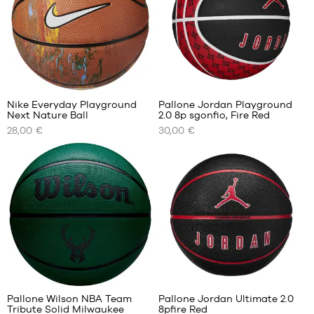
7
7
9
Nike Everyday Playground
Pallone Jordan Playground
Next Nature Ball
2.0 8p sgonfio, Fire Red
I
I
28,00 €
30,00 €
NOSTRI
NOSTRI
FORMATI
FORMATI
DISPONIBILI
DISPONIBILI
dimensione
dimensione
6
7
dimensione
7
1
1
Pallone Wilson NBA Team
Pallone Jordan Ultimate 2.0
Tribute Solid Milwaukee
8pfire Red