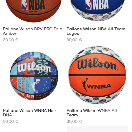
dimensione
7
12
4
Pallone Wilson DRV PRO Drip
Pallone Wilson NBA All Team
Amber
Logos
I
I
30,00 €
30,00 €
NOSTRI
NOSTRI
FORMATI
FORMATI
DISPONIBILI
DISPONIBILI
dimensione
dimensione
6
7
dimensione
7
1
4
Pallone Wilson WNBA Heir
Pallone Wilson WNBA All
DNA
Team
I
I
30,00 €
30,00 €
NOSTRI
NOSTRI
FORMATI
FORMATI