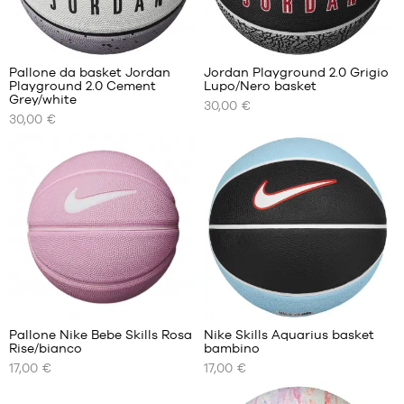
5
16
Pallone da basket Jordan
Jordan Playground 2.0 Grigio
Playground 2.0 Cement
Lupo/Nero basket
I
I
Grey/white
30,00 €
NOSTRI
NOSTRI
30,00 €
FORMATI
FORMATI
DISPONIBILI
DISPONIBILI
dimensione
dimensione
5
5
dimensione
dimensione
6
6
dimensione
dimensione
7
7
2
2
Pallone Nike Bebe Skills Rosa
Nike Skills Aquarius basket
Rise/bianco
bambino
I
I
17,00 €
17,00 €
NOSTRI
NOSTRI
FORMATI
FORMATI