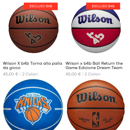
FORMATI
FORMATI
DISPONIBILI
DISPONIBILI
ESCLUSO B4B
ESCLUSO B4B
HOT
dimensione
dimensione
7
7
5
5
Wilson X b4b Torna alla palla
Wilson x b4b Ball Return the
da gioco
Game Edizione Dream Team
I
I
45,00 €
2
Colori
45,00 €
2
Colori
NOSTRI
NOSTRI
FORMATI
FORMATI
DISPONIBILI
DISPONIBILI
dimensione
dimensione
7
7