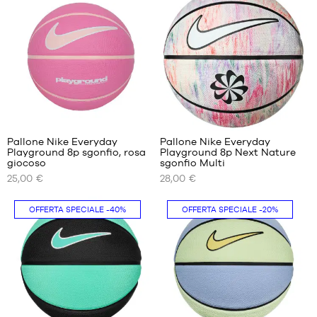
DISPONIBILI
DISPONIBILI
dimensione
dimensione
3
3
2
Pallone Nike Everyday
Pallone Nike Everyday
Playground 8p sgonfio, rosa
Playground 8p Next Nature
I
I
giocoso
sgonfio Multi
NOSTRI
NOSTRI
25,00 €
28,00 €
FORMATI
FORMATI
DISPONIBILI
DISPONIBILI
OFFERTA SPECIALE
-40%
OFFERTA SPECIALE
-20%
dimensione
dimensione
6
6
dimensione
7