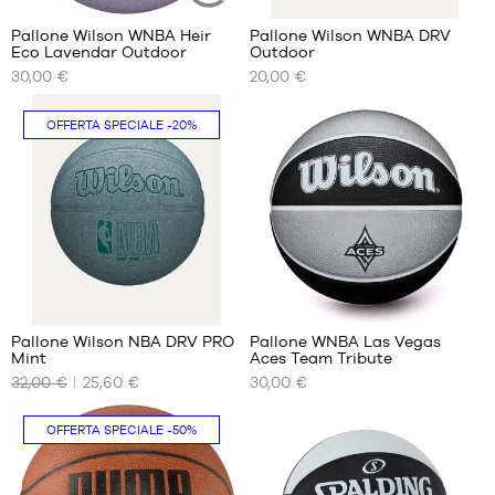
Pallone Wilson WNBA Heir
Pallone Wilson WNBA DRV
ARTICOLO
Eco Lavendar Outdoor
Outdoor
SOSTENIBILE
I
I
30,00 €
20,00 €
NOSTRI
NOSTRI
FORMATI
FORMATI
DISPONIBILI
DISPONIBILI
OFFERTA SPECIALE
-20%
dimensione
dimensione
6
6
Pallone Wilson NBA DRV PRO
Pallone WNBA Las Vegas
Mint
Aces Team Tribute
I
I
32,00 €
25,60 €
30,00 €
NOSTRI
NOSTRI
FORMATI
FORMATI
DISPONIBILI
DISPONIBILI
OFFERTA SPECIALE
-50%
dimensione
dimensione
6
6