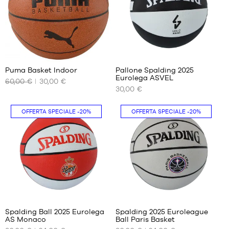
dimensione
7
2
Puma Basket Indoor
Pallone Spalding 2025
Eurolega ASVEL
60,00 €
30,00 €
I
I
30,00 €
NOSTRI
NOSTRI
FORMATI
FORMATI
DISPONIBILI
DISPONIBILI
OFFERTA SPECIALE
-20%
OFFERTA SPECIALE
-20%
dimensione
dimensione
7
7
Spalding Ball 2025 Eurolega
Spalding 2025 Euroleague
AS Monaco
Ball Paris Basket
I
I