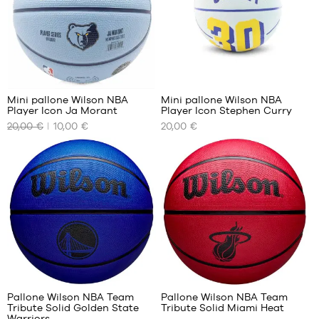
Mini pallone Wilson NBA
Mini pallone Wilson NBA
Player Icon Ja Morant
Player Icon Stephen Curry
I
I
20,00 €
10,00 €
20,00 €
NOSTRI
NOSTRI
FORMATI
FORMATI
DISPONIBILI
DISPONIBILI
dimensione
dimensione
3
3
1
Pallone Wilson NBA Team
Pallone Wilson NBA Team
Tribute Solid Golden State
Tribute Solid Miami Heat
I
I
Warriors