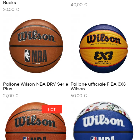
I
I
Bucks
40,00 €
NOSTRI
NOSTRI
20,00 €
FORMATI
FORMATI
DISPONIBILI
DISPONIBILI
dimensione
dimensione
5
7
8
4
Pallone Wilson NBA DRV Serie
Pallone ufficiale FIBA 3X3
Plus
Wilson
I
I
27,00 €
50,00 €
NOSTRI
NOSTRI
FORMATI
FORMATI
DISPONIBILI
DISPONIBILI
HOT
dimensione
Formato
5
ufficiale
3X3
dimensione
6