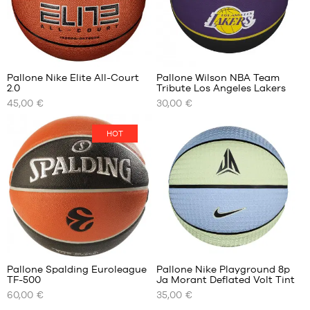
5
5
Pallone Nike Elite All-Court
Pallone Wilson NBA Team
2.0
Tribute Los Angeles Lakers
I
I
45,00 €
30,00 €
NOSTRI
NOSTRI
FORMATI
FORMATI
DISPONIBILI
DISPONIBILI
HOT
dimensione
dimensione
5
7
dimensione
6
dimensione
7
3
Pallone Spalding Euroleague
Pallone Nike Playground 8p
TF-500
Ja Morant Deflated Volt Tint
I
I
60,00 €
35,00 €
NOSTRI
NOSTRI