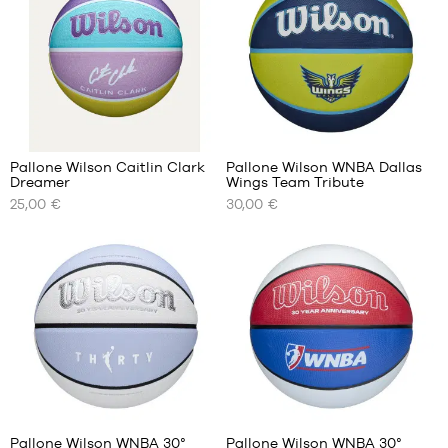
7
5
dimensione
6
1
Pallone Wilson Caitlin Clark
Pallone Wilson WNBA Dallas
Dreamer
Wings Team Tribute
I
I
25,00 €
30,00 €
NOSTRI
NOSTRI
FORMATI
FORMATI
DISPONIBILI
DISPONIBILI
dimensione
dimensione
5
6
dimensione
6
Pallone Wilson WNBA 30°
Pallone Wilson WNBA 30°