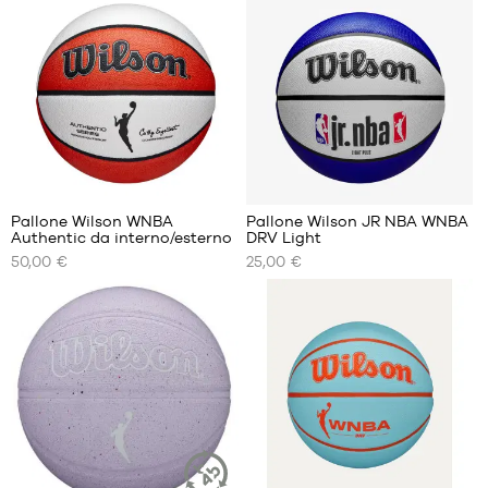
DISPONIBILI
DISPONIBILI
dimensione
dimensione
6
6
3
Pallone Wilson WNBA
Pallone Wilson JR NBA WNBA
Authentic da interno/esterno
DRV Light
I
I
50,00 €
25,00 €
NOSTRI
NOSTRI
FORMATI
FORMATI
DISPONIBILI
DISPONIBILI
dimensione
dimensione
6
5
1