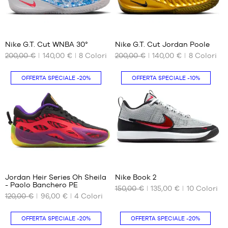
2/3
45
45
45.5
1/3
7
7
47
46
Nike G.T. Cut WNBA 30°
Nike G.T. Cut Jordan Poole
46
2/3
200,00 €
140,00 €
8
Colori
200,00 €
140,00 €
8
Colori
I
I
NOSTRI
NOSTRI
47
FORMATI
FORMATI
1/3
OFFERTA SPECIALE
-20%
OFFERTA SPECIALE
-10%
DISPONIBILI
DISPONIBILI
48
48
40
40
2/3
40.5
40.5
49
41
41
1/3
42
42
50
42.5
42.5
15
43
43
44
44
Jordan Heir Series Oh Sheila
Nike Book 2
44.5
44.5
- Paolo Banchero PE
150,00 €
135,00 €
10
Colori
I
I
45
45
120,00 €
96,00 €
4
Colori
NOSTRI
NOSTRI
45.5
45.5
FORMATI
FORMATI
DISPONIBILI
DISPONIBILI
46
46
OFFERTA SPECIALE
-20%
OFFERTA SPECIALE
-20%