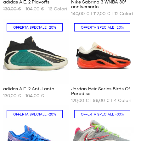
adidas A.E. 2 Playoffs
Nike Sabrina 3 WNBA 30°
43
39
anniversario
130,00 €
104,00 €
16
Colori
I
I
1/3
1/3
140,00 €
112,00 €
12
Colori
NOSTRI
NOSTRI
44
40
FORMATI
FORMATI
44
DISPONIBILI
DISPONIBILI
OFFERTA SPECIALE
-20%
OFFERTA SPECIALE
-20%
2/3
45
40
36.5
1/3
2/3
37.5
46
41
38
1/3
46
38.5
2/3
42
39
47
42
40
1/3
2/3
40.5
48
43
41
adidas A.E. 2 Ant-Lanta
Jordan Heir Series Birds Of
1/3
48
Paradise
42
2/3
130,00 €
104,00 €
I
I
44
120,00 €
96,00 €
4
Colori
NOSTRI
NOSTRI
42.5
49
44
FORMATI
FORMATI
1/3
2/3
43
DISPONIBILI
DISPONIBILI
OFFERTA SPECIALE
-20%
OFFERTA SPECIALE
-30%
50
45
44
1/3
44.5
40
36.5
46
45
40
37.5
46
2/3
45.5
38