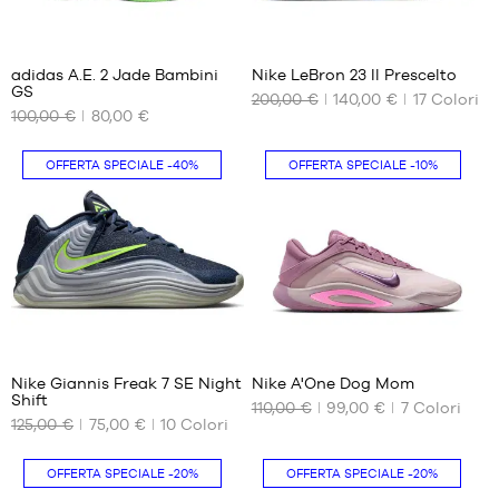
44
43
31
44.5
44
45
44.5
adidas A.E. 2 Jade Bambini
Nike LeBron 23 Il Prescelto
GS
46
45
200,00 €
140,00 €
17
Colori
I
I
100,00 €
80,00 €
NOSTRI
NOSTRI
47
45.5
FORMATI
FORMATI
47.5
46
DISPONIBILI
DISPONIBILI
OFFERTA SPECIALE
-40%
OFFERTA SPECIALE
-10%
47
47.5
35.5
40
36
41
36
42.5
2/3
43
37
44
1/3
44.5
51
83
38
45
38
Nike Giannis Freak 7 SE Night
Nike A'One Dog Mom
2/3
Shift
110,00 €
99,00 €
7
Colori
I
I
39
125,00 €
75,00 €
10
Colori
NOSTRI
NOSTRI
1/3
FORMATI
FORMATI
40
DISPONIBILI
DISPONIBILI
OFFERTA SPECIALE
-20%
OFFERTA SPECIALE
-20%