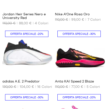
83
Jordan Heir Series Nero e
Nike A'One Rosa Oro
University Red
110,00 €
99,00 €
7
Colori
I
I
110,00 €
88,00 €
4
Colori
NOSTRI
NOSTRI
FORMATI
FORMATI
DISPONIBILI
DISPONIBILI
OFFERTA SPECIALE
-20%
OFFERTA SPECIALE
-30%
38
35.5
38.5
42
39
42.5
40
43
40.5
44
42
44.5
37
12
42.5
45
43
45.5
adidas A.E. 2 Predator
Anta KAI Speed 2 Blaze
44
46
130,00 €
104,00 €
16
Colori
110,00 €
77,00 €
5
Colori
I
I
NOSTRI
NOSTRI
44.5
47
FORMATI
FORMATI
45.5
47.5
OFFERTA SPECIALE
-30%
OFFERTA SPECIALE
-20%
DISPONIBILI
DISPONIBILI
40
42