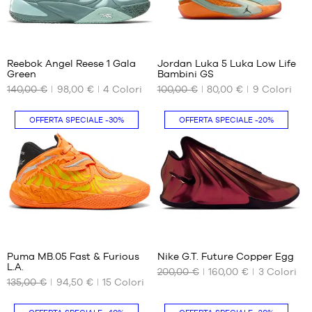
41
38
42
38.5
1
1
42.5
39
43
40
Reebok Angel Reese 1 Gala
Jordan Luka 5 Luka Low Life
Green
Bambini GS
44
I
I
140,00 €
98,00 €
4
Colori
100,00 €
80,00 €
9
Colori
NOSTRI
NOSTRI
44.5
FORMATI
FORMATI
45
DISPONIBILI
DISPONIBILI
OFFERTA SPECIALE
-30%
OFFERTA SPECIALE
-20%
45.5
46
40
36
47
40.5
36.5
47.5
41
37.5
42
38
42.5
38.5
43
39
41
4
44
40
44.5
Puma MB.05 Fast & Furious
Nike G.T. Future Copper Egg
L.A.
45
200,00 €
160,00 €
3
Colori
I
I
135,00 €
94,50 €
15
Colori
NOSTRI
NOSTRI
45.5
FORMATI
FORMATI
46
DISPONIBILI
DISPONIBILI