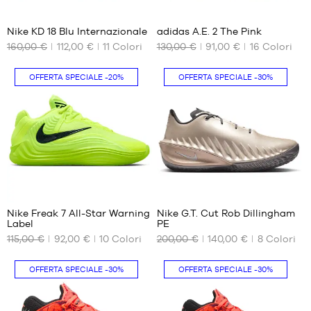
88
37
44
44
44.5
44.5
Nike KD 18 Blu Internazionale
adidas A.E. 2 The Pink
45
45
160,00 €
112,00 €
11
Colori
130,00 €
91,00 €
16
Colori
I
I
NOSTRI
NOSTRI
45.5
46
FORMATI
FORMATI
46
47
OFFERTA SPECIALE
-20%
OFFERTA SPECIALE
-30%
DISPONIBILI
DISPONIBILI
47
48
47.5
49.5
No
40
2/3
48
51
41
1/3
42
42
51
7
2/3
43
Nike Freak 7 All-Star Warning
Nike G.T. Cut Rob Dillingham
Label
PE
1/3
I
I
115,00 €
92,00 €
10
Colori
200,00 €
140,00 €
8
Colori
44
NOSTRI
NOSTRI
FORMATI
FORMATI
44
DISPONIBILI
DISPONIBILI
2/3
OFFERTA SPECIALE
-30%
OFFERTA SPECIALE
-30%
45
41
40
1/3
42
40.5