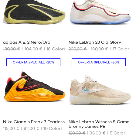
41
41
42
42
42.5
42.5
43
43
37
31
44
44
44.5
44.5
adidas A.E. 2 Nero/Oro
Nike LeBron 23 Old Glory
45
45
130,00 €
104,00 €
16
Colori
200,00 €
160,00 €
17
Colori
I
I
NOSTRI
NOSTRI
45.5
46
FORMATI
FORMATI
46
OFFERTA SPECIALE
-20%
OFFERTA SPECIALE
-20%
DISPONIBILI
DISPONIBILI
47
47.5
40
40.5
2/3
48
41
41
48.5
42
1/3
49.5
42.5
42
43
42
51
4
44
2/3
44.5
43
Nike Giannis Freak 7 Fearless
Nike Lebron Witness 9 Camo
45
Bronny James PE
1/3
115,00 €
92,00 €
10
Colori
I
I
45.5
120,00 €
96,00 €
5
Colori
44
NOSTRI
NOSTRI