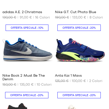
42
37
7
2/3
43
adidas A.E. 2 Christmas
Nike G.T. Cut Photo Blue
1/3
130,00 €
91,00 €
16
Colori
190,00 €
133,00 €
8
Colori
I
I
44
NOSTRI
NOSTRI
FORMATI
FORMATI
44
OFFERTA SPECIALE
-10%
OFFERTA SPECIALE
-20%
DISPONIBILI
DISPONIBILI
2/3
45
40
40.5
1/3
2/3
41
46
41
42
46
1/3
42.5
2/3
42
43
47
42
15
4
1/3
44
2/3
48
44.5
43
Nike Book 2 :Must Be The
Anta Kai 1 Mavs
48
45.5
Denim
1/3
125,00 €
100,00 €
2
Colori
I
I
2/3
46
150,00 €
135,00 €
10
Colori
44
NOSTRI
NOSTRI
49
47
FORMATI
FORMATI
44
1/3
DISPONIBILI
DISPONIBILI
2/3
OFFERTA SPECIALE
-20%
OFFERTA SPECIALE
-20%
40
39
40.5
40