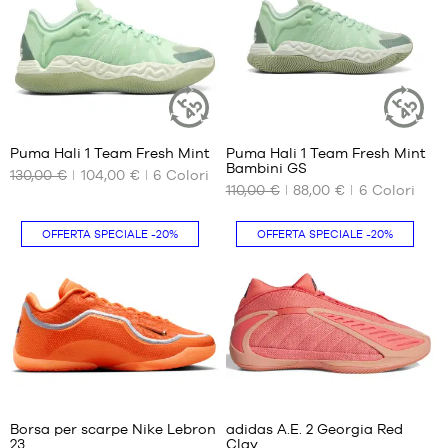
MARCHE
PROMOZIONI
BAMBINO
RELEASES
PROMOZIONI
4
1
Puma Hali 1 Team Fresh Mint
Puma Hali 1 Team Fresh Mint
RELEASES
ARTICOLO
ARTICOLO
Bambini GS
SOSTENIBILE
SOSTENIBI
130,00 €
104,00 €
6
Colori
I
I
IT
110,00 €
88,00 €
6
Colori
NOSTRI
NOSTRI
FORMATI
FORMATI
DISPONIBILI
DISPONIBILI
OFFERTA SPECIALE
-20%
OFFERTA SPECIALE
-20%
Diventa
membro
40
35.5
40.5
36
DOMANDE
FREQUENTI
41
37
42
37.5
Il
blog
42.5
38
43
38.5
31
37
44
39
44.5
Borsa per scarpe Nike Lebron
adidas A.E. 2 Georgia Red
23
Clay