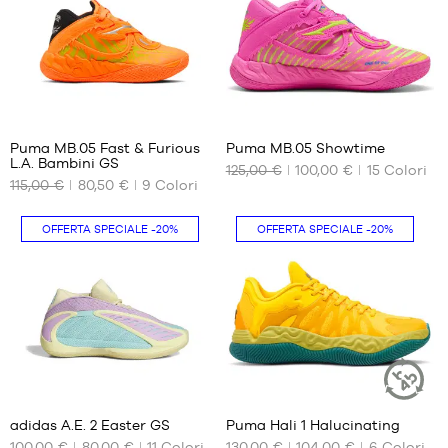
2/3
44
41
46
1/3
47.5
42
42
16
41
2/3
43
Puma MB.05 Fast & Furious
Puma MB.05 Showtime
L.A. Bambini GS
1/3
125,00 €
100,00 €
15
Colori
I
I
115,00 €
80,50 €
9
Colori
44
NOSTRI
NOSTRI
FORMATI
FORMATI
44
DISPONIBILI
DISPONIBILI
2/3
OFFERTA SPECIALE
-20%
OFFERTA SPECIALE
-20%
45
35.5
40.5
1/3
36
41
46
37
42
46
37.5
42.5
2/3
38
43
47
1/3
38.5
44
7
4
48
39
44.5
48
45
adidas A.E. 2 Easter GS
Puma Hali 1 Halucinating
ARTICOLO
2/3
SOSTENIBI
46
100,00 €
80,00 €
11
Colori
130,00 €
104,00 €
6
Colori
I
I