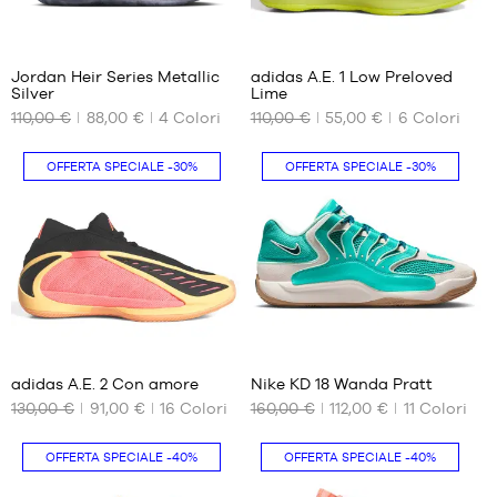
47
47
38.5
43
1/3
1/3
207
39
44
48
48
44.5
Jordan Heir Series Metallic
adidas A.E. 1 Low Preloved
48
48
Silver
Lime
45
2/3
2/3
I
I
110,00 €
88,00 €
4
Colori
110,00 €
55,00 €
6
Colori
NOSTRI
NOSTRI
46
49
49
FORMATI
FORMATI
1/3
1/3
47
DISPONIBILI
DISPONIBILI
OFFERTA SPECIALE
-30%
OFFERTA SPECIALE
-30%
50
50
48
49.5
42.5
40
2/3
45.5
41
1/3
42
42
37
88
2/3
43
adidas A.E. 2 Con amore
Nike KD 18 Wanda Pratt
1/3
130,00 €
91,00 €
16
Colori
160,00 €
112,00 €
11
Colori
I
I
44
NOSTRI
NOSTRI
44
FORMATI
FORMATI
2/3
OFFERTA SPECIALE
-40%
OFFERTA SPECIALE
-40%
DISPONIBILI
DISPONIBILI
45