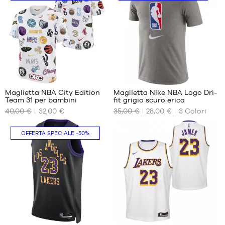
S
S
M
L
XL
24
Maglietta NBA City Edition
Maglietta Nike NBA Logo Dri-
Team 31 per bambini
fit grigio scuro erica
I
I
40,00 €
32,00 €
35,00 €
28,00 €
3
Colori
NOSTRI
NOSTRI
FORMATI
FORMATI
DISPONIBILI
DISPONIBILI
OFFERTA SPECIALE
-50%
XL -
S
bambino
XXL
- da 165
cm a 180
cm
294
194