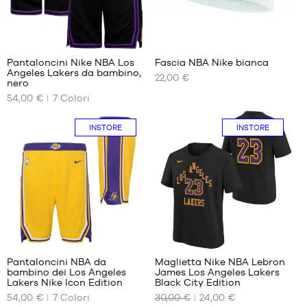
bambino
- da 1,50
m a 1,65
192
2
m
XL -
Pantaloncini Nike NBA Los
Fascia NBA Nike bianca
bambino
Angeles Lakers da bambino,
22,00 €
I
I
nero
- da 165
NOSTRI
NOSTRI
cm a 180
54,00 €
7
Colori
FORMATI
FORMATI
cm
DISPONIBILI
DISPONIBILI
INSTORE
INSTORE
M -
Taglia
bambino
unica
- da 1,35
m a 1,50
m
L -
bambino
- da 1,50
192
1
m a 1,65
m
Pantaloncini NBA da
Maglietta Nike NBA Lebron
XL -
bambino dei Los Angeles
James Los Angeles Lakers
I
I
bambino
Lakers Nike Icon Edition
Black City Edition
NOSTRI
NOSTRI
- da 165
54,00 €
7
Colori
30,00 €
24,00 €
FORMATI
FORMATI
cm a 180