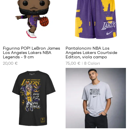
L
L
XL
XL
XXL
127
Figurina POP! LeBron James
Pantaloncini NBA Los
Los Angeles Lakers NBA
Angeles Lakers Courtside
I
I
Legends - 9 cm
Edition, viola campo
NOSTRI
NOSTRI
20,00 €
75,00 €
8
Colori
FORMATI
FORMATI
DISPONIBILI
DISPONIBILI
Taglia
S
Solo
unica
in
L
negozio
XL