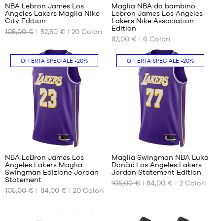
NBA Lebron James Los
Maglia NBA da bambino
Angeles Lakers Maglia Nike
Lebron James Los Angeles
I
I
City Edition
Lakers Nike Association
NOSTRI
NOSTRI
Edition
105,00 €
52,50 €
20
Colori
FORMATI
FORMATI
82,00 €
6
Colori
DISPONIBILI
DISPONIBILI
OFFERTA SPECIALE
-20%
OFFERTA SPECIALE
-20%
XS
M -
bambino
S
- da 1,35
M
m a 1,50
L
m
XL
L -
bambino
- da 1,50
m a 1,65
294
2
m
XL -
NBA LeBron James Los
Maglia Swingman NBA Luka
bambino
Angeles Lakers Maglia
Dončić Los Angeles Lakers
I
I
Swingman Edizione Jordan
Jordan Statement Edition
- da 165
NOSTRI
NOSTRI
Statement
cm a 180
105,00 €
84,00 €
2
Colori
FORMATI
FORMATI
105,00 €
84,00 €
20
Colori
cm
DISPONIBILI
DISPONIBILI
XS
XS