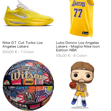
42.5
M
43
L
44
XL
44.5
45
38
56
45.5
46
Nike G.T. Cut Turbo Los
Luka Doncic Los Angeles
47
Angeles Lakers
Lakers - Maglia Nike Icon
I
I
47.5
Edition NBA
200,00 €
7
Colori
NOSTRI
NOSTRI
105,00 €
8
Colori
FORMATI
FORMATI
DISPONIBILI
DISPONIBILI
40.5
XS
41
S
42
M
42.5
L
43
XL
44
XXL
44.5
45