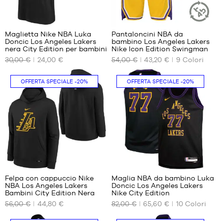
bambino
- da 1,35
158
m a 1,50
m
Maglietta Nike NBA Luka
Pantaloncini NBA da
ARTICOLO
L -
Doncic Los Angeles Lakers
bambino Los Angeles Lakers
SOSTENIBI
I
I
bambino
nera City Edition per bambini
Nike Icon Edition Swingman
NOSTRI
NOSTRI
- da 1,50
30,00 €
24,00 €
54,00 €
43,20 €
9
Colori
FORMATI
FORMATI
m a 1,65
DISPONIBILI
DISPONIBILI
m
OFFERTA SPECIALE
-20%
OFFERTA SPECIALE
-20%
XL -
S -
XL -
bambino
bambino
bambino
- da 165
- da 1,25
- da 165
cm a 180
m a 1,35
cm a 180
cm
m
cm
M -
bambino
- da 1,35
63
m a 1,50
m
Felpa con cappuccio Nike
Maglia NBA da bambino Luka
L -
NBA Los Angeles Lakers
Doncic Los Angeles Lakers
I
I
bambino
Bambini City Edition Nera
Nike City Edition
NOSTRI
NOSTRI
- da 1,50
56,00 €
44,80 €
82,00 €
65,60 €
10
Colori
FORMATI
FORMATI
m a 1,65
DISPONIBILI
DISPONIBILI
m