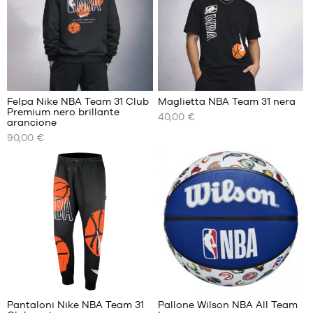
M
M
cm a 180
cm
L
L
XL
XL
XXL
XXL
Felpa Nike NBA Team 31 Club
Maglietta NBA Team 31 nera
Premium nero brillante
40,00 €
I
I
arancione
NOSTRI
NOSTRI
90,00 €
FORMATI
FORMATI
DISPONIBILI
DISPONIBILI
XS
XS
S
S
M
M
L
L
XL
XL
XXL
XXL
4
Pantaloni Nike NBA Team 31
Pallone Wilson NBA All Team