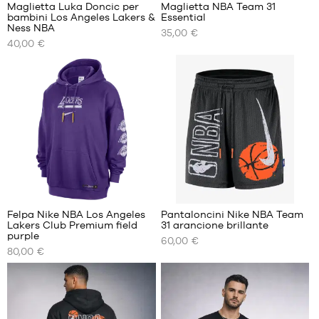
Maglietta Luka Doncic per
Maglietta NBA Team 31
bambini Los Angeles Lakers &
Essential
I
I
Ness NBA
35,00 €
NOSTRI
NOSTRI
40,00 €
FORMATI
FORMATI
DISPONIBILI
DISPONIBILI
S -
S
bambino
M
- da 1,25
L
m a 1,35
XL
m
XXL
M -
bambino
- da 1,35
6
m a 1,50
m
Felpa Nike NBA Los Angeles
Pantaloncini Nike NBA Team
L -
Lakers Club Premium field
31 arancione brillante
I
I
bambino
purple
60,00 €
NOSTRI
NOSTRI
- da 1,50
80,00 €
FORMATI
FORMATI
m a 1,65
DISPONIBILI
DISPONIBILI
m
XL -
XS
XS
bambino
S
S
- da 165