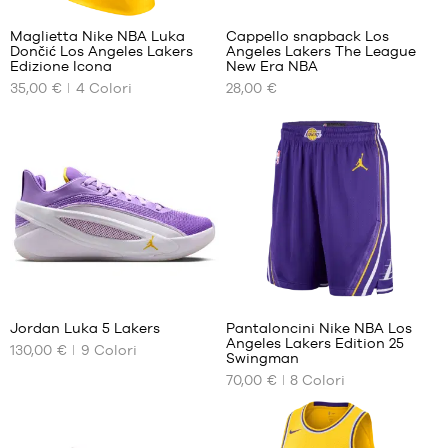
Maglietta Nike NBA Luka
Cappello snapback Los
Dončić Los Angeles Lakers
Angeles Lakers The League
I
I
Edizione Icona
New Era NBA
NOSTRI
NOSTRI
35,00 €
4
Colori
28,00 €
FORMATI
FORMATI
DISPONIBILI
DISPONIBILI
XS
Taglia
unica
S
M
L
XL
XXL
5
127
Jordan Luka 5 Lakers
Pantaloncini Nike NBA Los
Angeles Lakers Edition 25
130,00 €
9
Colori
I
I
Swingman
NOSTRI
NOSTRI
70,00 €
8
Colori
FORMATI
FORMATI
DISPONIBILI
DISPONIBILI
40.5
S