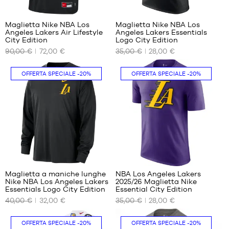
1
Maglietta Nike NBA Los
Maglietta Nike NBA Los
Angeles Lakers Air Lifestyle
Angeles Lakers Essentials
I
I
City Edition
Logo City Edition
NOSTRI
NOSTRI
90,00 €
72,00 €
35,00 €
28,00 €
FORMATI
FORMATI
DISPONIBILI
DISPONIBILI
OFFERTA SPECIALE
-20%
OFFERTA SPECIALE
-20%
S
S
M
M
L
L
XL
XL
XXL
Maglietta a maniche lunghe
NBA Los Angeles Lakers
Nike NBA Los Angeles Lakers
2025/26 Maglietta Nike
I
I
Essentials Logo City Edition
Essential City Edition
NOSTRI
NOSTRI
40,00 €
32,00 €
35,00 €
28,00 €
FORMATI
FORMATI
DISPONIBILI
DISPONIBILI
OFFERTA SPECIALE
-20%
OFFERTA SPECIALE
-20%