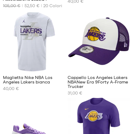
40,00 €
NOSTRI
NOSTRI
105,00 €
52,50 €
20
Colori
FORMATI
FORMATI
DISPONIBILI
DISPONIBILI
XS
S
S
M
M
L
L
XL
XL
XXL
2
Maglietta Nike NBA Los
Cappello Los Angeles Lakers
Angeles Lakers bianca
NBANew Era 9Forty A-Frame
I
I
Trucker
40,00 €
NOSTRI
NOSTRI
31,00 €
FORMATI
FORMATI
DISPONIBILI
DISPONIBILI
M
Taglia
unica
L
XL
XXL