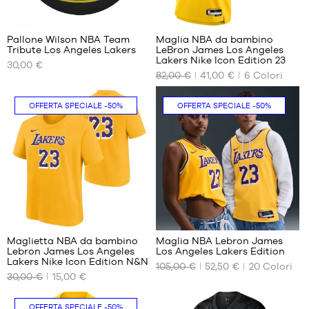
5
194
Pallone Wilson NBA Team
Maglia NBA da bambino
Tribute Los Angeles Lakers
LeBron James Los Angeles
I
I
Lakers Nike Icon Edition 23
30,00 €
NOSTRI
NOSTRI
82,00 €
41,00 €
6
Colori
FORMATI
FORMATI
DISPONIBILI
DISPONIBILI
OFFERTA SPECIALE
-50%
OFFERTA SPECIALE
-50%
dimensione
M -
7
bambino
- da 1,35
m a 1,50
m
L -
bambino
- da 1,50
2
294
m a 1,65
m
Maglietta NBA da bambino
Maglia NBA Lebron James
XL -
Lebron James Los Angeles
Los Angeles Lakers Edition
I
I
bambino
Lakers Nike Icon Edition N&N
105,00 €
52,50 €
20
Colori
NOSTRI
NOSTRI
- da 165
30,00 €
15,00 €
FORMATI
FORMATI
cm a 180
DISPONIBILI
DISPONIBILI
cm
OFFERTA SPECIALE
-50%