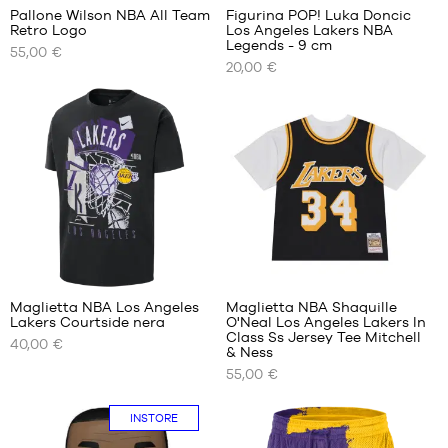
Pallone Wilson NBA All Team
Figurina POP! Luka Doncic
45.5
Retro Logo
Los Angeles Lakers NBA
I
I
46
Legends - 9 cm
55,00 €
NOSTRI
NOSTRI
47
20,00 €
FORMATI
FORMATI
47.5
DISPONIBILI
DISPONIBILI
48
dimensione
Taglia
48.5
7
unica
Maglietta NBA Los Angeles
Maglietta NBA Shaquille
Lakers Courtside nera
O'Neal Los Angeles Lakers In
I
I
Class Ss Jersey Tee Mitchell
40,00 €
NOSTRI
NOSTRI
& Ness
FORMATI
FORMATI
55,00 €
DISPONIBILI
DISPONIBILI
INSTORE
S
S
M
M