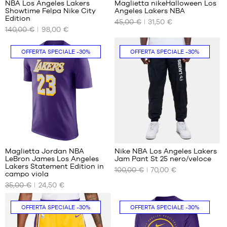
NBA Los Angeles Lakers
Maglietta nikeHalloween Los
Showtime Felpa Nike City
Angeles Lakers NBA
I
I
Edition
45,00 €
31,50 €
NOSTRI
NOSTRI
140,00 €
98,00 €
FORMATI
FORMATI
DISPONIBILI
DISPONIBILI
OFFERTA SPECIALE
-30%
OFFERTA SPECIALE
-30%
XS
XS
S
S
M
M
L
XL
XL
Maglietta Jordan NBA
Nike NBA Los Angeles Lakers
LeBron James Los Angeles
Jam Pant St 25 nero/veloce
I
I
Lakers Statement Edition in
100,00 €
70,00 €
NOSTRI
NOSTRI
campo viola
FORMATI
FORMATI
35,00 €
24,50 €
DISPONIBILI
DISPONIBILI
OFFERTA SPECIALE
-30%
OFFERTA SPECIALE
-30%
XS
L
M
XL