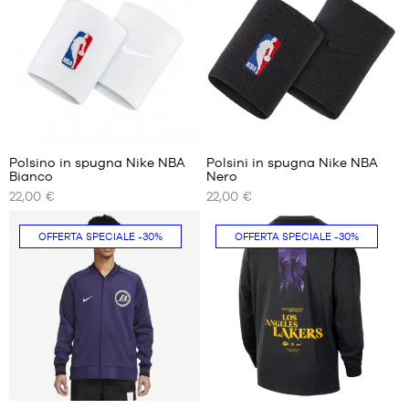
S
S
M
13
6
Polsino in spugna Nike NBA
Polsini in spugna Nike NBA
Bianco
Nero
I
I
22,00 €
22,00 €
NOSTRI
NOSTRI
FORMATI
FORMATI
DISPONIBILI
DISPONIBILI
OFFERTA SPECIALE
-30%
OFFERTA SPECIALE
-30%
Taglia
Taglia
unica
unica