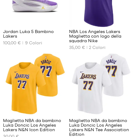
1
3
Jordan Luka 5 Bambino
NBA Los Angeles Lakers
Lakers
Maglietta con logo della
I
I
squadra Nike
100,00 €
9
Colori
NOSTRI
NOSTRI
35,00 €
2
Colori
FORMATI
FORMATI
DISPONIBILI
DISPONIBILI
35.5
S
36
M
36.5
L
37.5
XL
38
38.5
2
39
40
Maglietta NBA da bambino
Maglietta NBA da bambino
Luka Doncic Los Angeles
Luka Doncic Los Angeles
I
I
Lakers N&N Icon Edition
Lakers N&N Tee Association
NOSTRI
NOSTRI
Edition
30,00 €