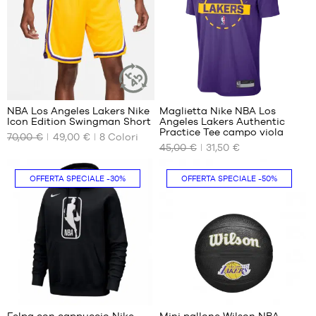
L
127
NBA Los Angeles Lakers Nike
Maglietta Nike NBA Los
ARTICOLO
Icon Edition Swingman Short
Angeles Lakers Authentic
SOSTENIBILE
I
I
Practice Tee campo viola
70,00 €
49,00 €
8
Colori
NOSTRI
NOSTRI
45,00 €
31,50 €
FORMATI
FORMATI
DISPONIBILI
DISPONIBILI
OFFERTA SPECIALE
-30%
OFFERTA SPECIALE
-50%
S
S
M
L
L
XL
XL
XXL