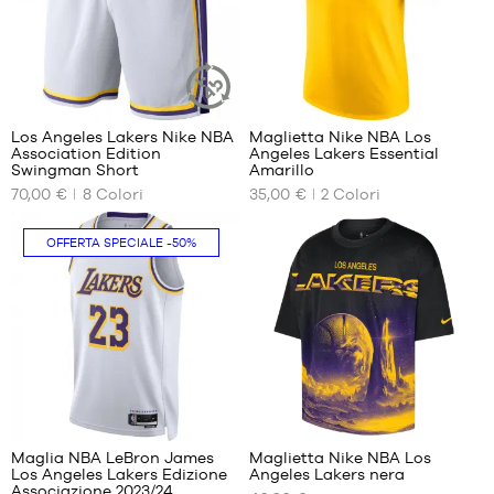
XXL
XL
XXL
127
3
Los Angeles Lakers Nike NBA
Maglietta Nike NBA Los
ARTICOLO
Association Edition
Angeles Lakers Essential
SOSTENIBILE
I
I
Swingman Short
Amarillo
NOSTRI
NOSTRI
70,00 €
8
Colori
35,00 €
2
Colori
FORMATI
FORMATI
DISPONIBILI
DISPONIBILI
OFFERTA SPECIALE
-50%
S
XS
M
S
L
M
XL
L
XXL
XL
XXL
294
Maglia NBA LeBron James
Maglietta Nike NBA Los
Los Angeles Lakers Edizione
Angeles Lakers nera
I
I
Associazione 2023/24