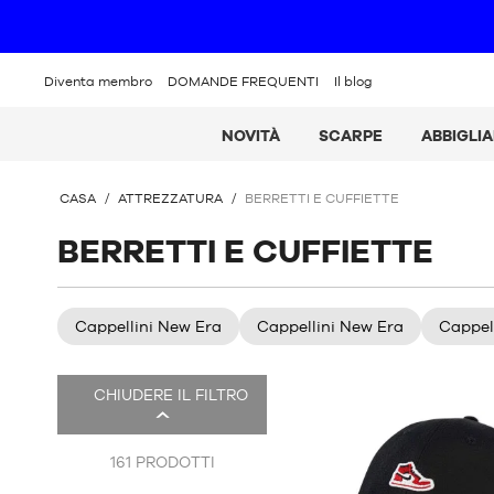
Diventa membro
DOMANDE FREQUENTI
Il blog
NOVITÀ
SCARPE
ABBIGLI
SEI
CASA
/
ATTREZZATURA
/
BERRETTI E CUFFIETTE
QUI
:
BERRETTI E CUFFIETTE
Cappellini New Era
Cappellini New Era
Cappell
Ci
CHIUDERE IL FILTRO
sono
185
di
161
PRODOTTI
prodotti.