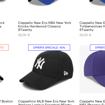
1
ork
Cappello New Era NBA New York
Cappello New 
y
Knicks Hardwood Classics
Timberwolves H
9Twenty
9Twenty
i
I
I
26,00 €
26,00 €
NOSTRI
NOSTRI
FORMATI
FORMATI
DISPONIBILI
DISPONIBILI
ITO
OFFERTA SPECIALE
-40%
OFFERT
Taglia
Taglia
Solo
unica
unica
in
negozio
23
f Boston
Cappellino MLB New Era New York
Cappello New E
Yankees League Essential 9Forty
NBA Phoenix Su