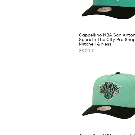
Cappellino NBA San Anton
Spurs In The City Pro Sna
Mitchell & Ness
I
36,00 €
NOSTRI
FORMATI
DISPONIBILI
Taglia
Solo
unica
in
negozio