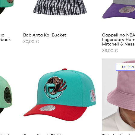
io
Bob Anta Kai Bucket
Cappellino NBA
pback
Legendary Hom
30,00 €
Mitchell & Ness
I
I
36,00 €
NOSTRI
NOSTRI
FORMATI
FORMATI
DISPONIBILI
DISPONIBILI
OFFERT
M
Taglia
unica
L
1