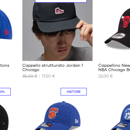
Taglia
Taglia
unica
unica
1
stons
Cappello strutturato Jordan 1
Cappellino New
Chicago
NBA Chicago Bu
35,00 €
17,50 €
22,00 €
I
I
NOSTRI
NOSTRI
FORMATI
FORMATI
30%
INSTORE
DISPONIBILI
DISPONIBILI
S/M
8-20
anni
M/L
L/XL