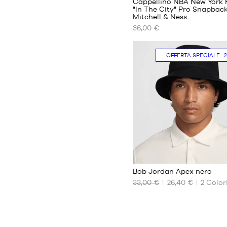
Cappellino NBA New York 
"In The City" Pro Snapback
Mitchell & Ness
I
36,00 €
NOSTRI
FORMATI
DISPONIBILI
OFFERTA SPECIALE
-
Taglia
unica
1
Bob Jordan Apex nero
33,00 €
26,40 €
2
Color
I
NOSTRI
FORMATI
DISPONIBILI