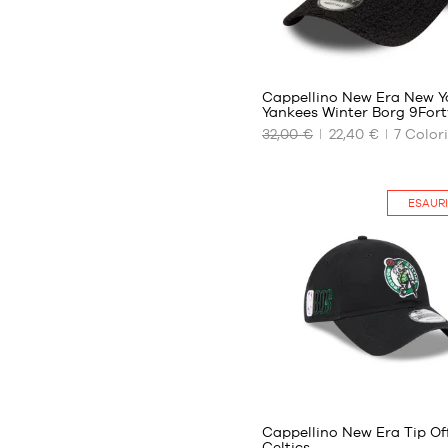
23
Cappellino New Era New Y
Yankees Winter Borg 9Fort
32,00 €
22,40 €
7
Color
I
NOSTRI
FORMATI
DISPONIBILI
ESAUR
Taglia
unica
1
Cappellino New Era Tip Of
Celtics