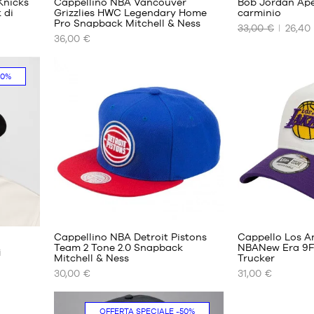
Knicks
Cappellino NBA Vancouver
Bob Jordan Ape
 di
Grizzlies HWC Legendary Home
carminio
Pro Snapback Mitchell & Ness
33,00 €
26,40
I
I
36,00 €
NOSTRI
NOSTRI
FORMATI
FORMATI
DISPONIBILI
DISPONIBILI
20%
Taglia
S
unica
M
L
2
Cappellino NBA Detroit Pistons
Cappello Los A
Team 2 Tone 2.0 Snapback
NBANew Era 9F
i
Mitchell & Ness
Trucker
I
I
30,00 €
31,00 €
NOSTRI
NOSTRI
FORMATI
FORMATI
DISPONIBILI
DISPONIBILI
OFFERTA SPECIALE
-50%