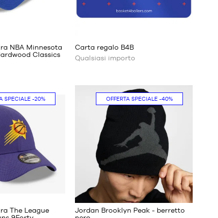
Acquista
Era NBA Minnesota
Carta regalo B4B
ora
ardwood Classics
Qualsiasi importo
A SPECIALE
-20%
OFFERTA SPECIALE
-40%
ra The League
Jordan Brooklyn Peak - berretto
ns 9Forty
nero