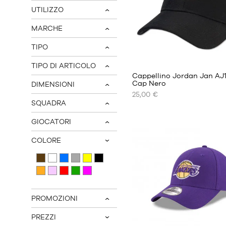
UTILIZZO
v
MARCHE
v
TIPO
v
TIPO DI ARTICOLO
v
Cappellino Jordan Jan AJ
Cap Nero
DIMENSIONI
v
25,00 €
I
SQUADRA
NOSTRI
v
FORMATI
GIOCATORI
DISPONIBILI
v
COLORE
8 -
v
20
anni
PROMOZIONI
v
PREZZI
v
2