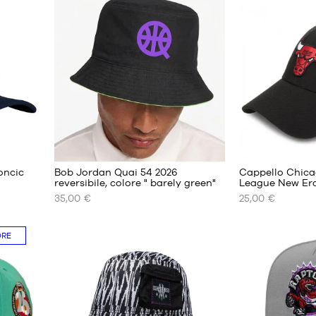
FORMATI
FORMATI
DISPONIBILI
DISPONIBILI
S/M
S/M
M/L
M/L
L/XL
L/XL
2
oncic
Bob Jordan Quai 54 2026
Cappello Chica
reversibile, colore " barely green"
League New Er
35,00 €
25,00 €
I
I
NOSTRI
NOSTRI
FORMATI
FORMATI
ORE
DISPONIBILI
DISPONIBILI
S
Taglia
unica
M
L