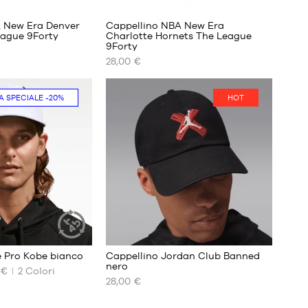
 New Era Denver
Cappellino NBA New Era
ague 9Forty
Charlotte Hornets The League
9Forty
I
28,00 €
NOSTRI
FORMATI
DISPONIBILI
A SPECIALE
-20%
HOT
Taglia
unica
e Pro Kobe bianco
Cappellino Jordan Club Banned
ARTICOLO
nero
SOSTENIBILE
 €
2
Colori
28,00 €
I
NOSTRI