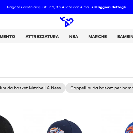
Pagate i vostri acquisti in 2, 3 o 4 rate con Alma :
+ Maggiori dettagli
Ricerca
aperta
AMENTO
ATTREZZATURA
NBA
MARCHE
BAMBI
ini da basket Mitchell & Ness
Cappellini da basket per bamb