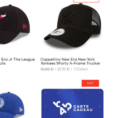
Taglia
unica
23
 Era Jr The League
Cappellino New Era New York
lls
Yankees 9Forty A-Frame Trucker
31,00 €
21,70 €
7
Colori
I
NOSTRI
FORMATI
HOT
DISPONIBILI
No