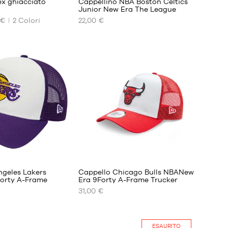
x ghiacciato
Cappellino NBA Boston Celtics
Junior New Era The League
 €
2
Colori
22,00 €
I
NOSTRI
FORMATI
DISPONIBILI
8-20
anni
1
ngeles Lakers
Cappello Chicago Bulls NBANew
orty A-Frame
Era 9Forty A-Frame Trucker
31,00 €
I
NOSTRI
FORMATI
DISPONIBILI
ESAURITO