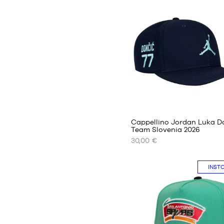
FORMATI
DISPONIBILI
Taglia
unica
Cappellino Jordan Luka D
Team Slovenia 2026
30,00 €
I
NOSTRI
FORMATI
INST
DISPONIBILI
Taglia
unica