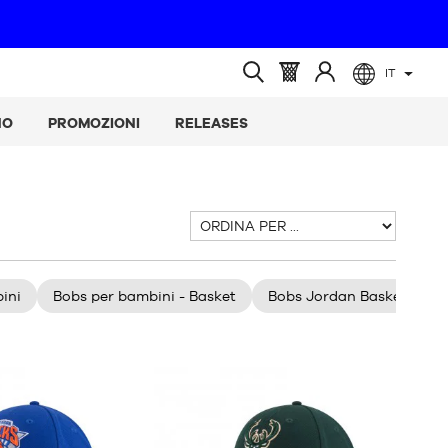
IT
(vuoto)
Cestino
Accedere
Ricerca
:
a
aperta
NO
PROMOZIONI
RELEASES
Ordina
per
ini
Bobs per bambini - Basket
Bobs Jordan Basket
C