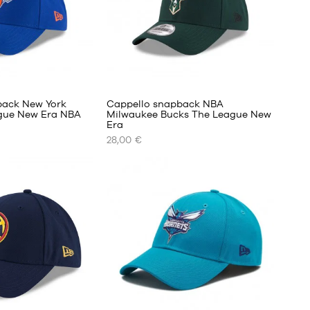
1
back New York
Cappello snapback NBA
ague New Era NBA
Milwaukee Bucks The League New
Era
I
28,00 €
NOSTRI
FORMATI
DISPONIBILI
Taglia
unica
1