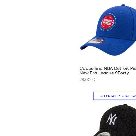
S
M
L
Cappellino NBA Detroit Pi
New Era League 9Forty
28,00 €
I
NOSTRI
FORMATI
OFFERTA SPECIALE
-
DISPONIBILI
Taglia
unica