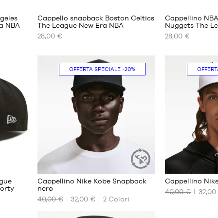
geles
Cappello snapback Boston Celtics
Cappellino NBA
ra NBA
The League New Era NBA
Nuggets The Le
28,00 €
28,00 €
I
I
NOSTRI
NOSTRI
FORMATI
FORMATI
DISPONIBILI
DISPONIBILI
OFFERTA SPECIALE
-20%
OFFERT
Taglia
Taglia
unica
unica
ague
Cappellino Nike Kobe Snapback
Cappellino Nik
ARTICOLO
orty
nero
SOSTENIBILE
40,00 €
32,00
40,00 €
32,00 €
2
Colori
I
I
NOSTRI
NOSTRI