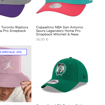
 Toronto Raptors
Cappellino NBA San Antonio
e Pro Snapback
Spurs Legendary Home Pro
Snapback Mitchell & Ness
I
36,00 €
NOSTRI
FORMATI
DISPONIBILI
A SPECIALE
-20%
Taglia
Solo
unica
in
negozio
1