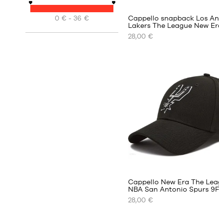
Cappello snapback Los An
0 € - 36 €
Lakers The League New E
28,00 €
I
NOSTRI
FORMATI
DISPONIBILI
Taglia
unica
Cappello New Era The Le
NBA San Antonio Spurs 9F
28,00 €
I
NOSTRI