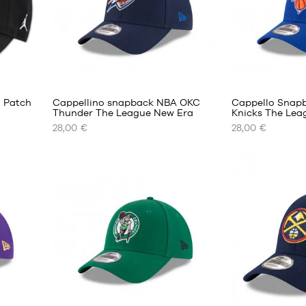
2
3
1 Patch
Cappellino snapback NBA OKC
Cappello Snap
Thunder The League New Era
Knicks The Le
28,00 €
28,00 €
I
I
NOSTRI
NOSTRI
FORMATI
FORMATI
DISPONIBILI
DISPONIBILI
Taglia
Taglia
unica
unica
4
1