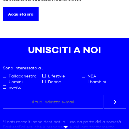
Acquista ora
UNISCITI A NOI
Sono interessato a :
Pallacanestro
Lifestyle
NBA
Uomini
Donne
I bambini
novità
*I dati raccolti sono destinati all'uso da parte della società
Basket4Ballers, che è responsabile del loro trattamento.