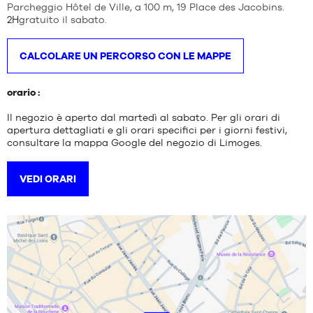
Parcheggio Hôtel de Ville, a 100 m, 19 Place des Jacobins.
MARCHE
2H
gratuito il sabato.
PROMOZIONI
BAMBINO
CALCOLARE UN PERCORSO CON LE MAPPE
RELEASES
PROMOZIONI
orario :
RELEASES
Il negozio è aperto dal martedì al sabato
. Per gli orari di
IT
apertura dettagliati e gli orari specifici per i giorni festivi,
consultare la mappa Google del negozio di Limoges.
Diventa
membro
VEDI ORARI
DOMANDE
FREQUENTI
Il
blog