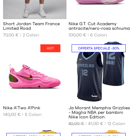
7
2
Short Jordan Team France
Nike G.T. Cut Academy
Limited Road
antracite/nero-rosa schiuma
I
I
70,00 €
2
Colori
100,00 €
6
Colori
NOSTRI
NOSTRI
FORMATI
FORMATI
DISPONIBILI
DISPONIBILI
HOT
OFFERTA SPECIALE
-50%
S
35.5
M
36
L
36.5
XL
37.5
XXL
38
38.5
3
85
39
40
Nike A’Two A'Pink
Ja Morant Memphis Grizzlies
- Maglia NBA per bambini
40.5
140,00 €
5
Colori
I
I
Nike Icon Edition
NOSTRI
NOSTRI
41
82,00 €
41,00 €
12
Colori
FORMATI
FORMATI
42
DISPONIBILI
DISPONIBILI
42.5