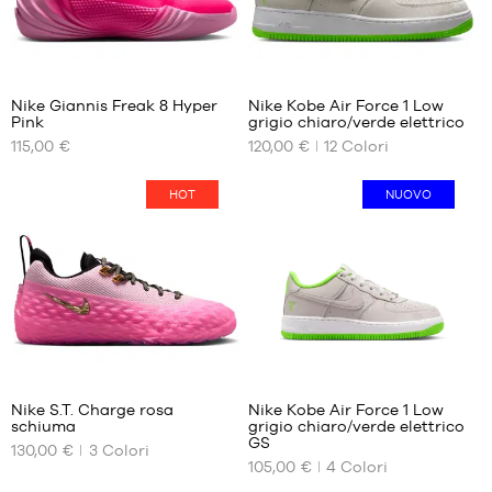
cm
37.5
41
38
42
44
38.5
42.5
39
43
Nike Giannis Freak 8 Hyper
Nike Kobe Air Force 1 Low
40
44
Pink
grigio chiaro/verde elettrico
I
I
40.5
44.5
115,00 €
120,00 €
12
Colori
NOSTRI
NOSTRI
41
45
FORMATI
FORMATI
DISPONIBILI
DISPONIBILI
42
45.5
HOT
NUOVO
42.5
46
40
40
43
47.5
40.5
40.5
44
41
41
44.5
42
42
45
42.5
42.5
45.5
43
43
46
44
44
47
44.5
44.5
Nike S.T. Charge rosa
Nike Kobe Air Force 1 Low
47.5
schiuma
grigio chiaro/verde elettrico
45
45
I
I
GS
48
130,00 €
3
Colori
NOSTRI
NOSTRI
45.5
45.5
105,00 €
4
Colori
48.5
FORMATI
FORMATI
46
46