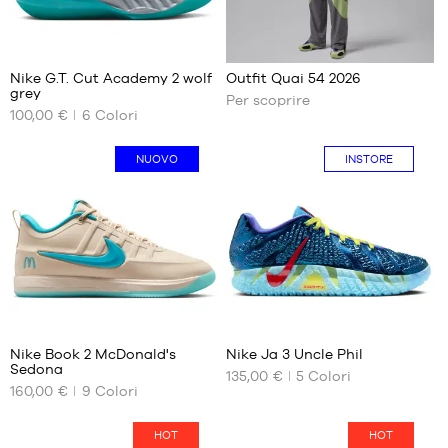
2
Acquista
Nike G.T. Cut Academy 2 wolf
Outfit Quai 54 2026
ora
grey
Per scoprire
I
100,00 €
6
Colori
NOSTRI
FORMATI
DISPONIBILI
NUOVO
INSTORE
38.5
39
40
40.5
41
42
14
177
42.5
43
Nike Book 2 McDonald's
Nike Ja 3 Uncle Phil
Sedona
44
135,00 €
5
Colori
I
I
160,00 €
9
Colori
NOSTRI
NOSTRI
44.5
FORMATI
FORMATI
45
DISPONIBILI
DISPONIBILI
HOT
HOT
45.5