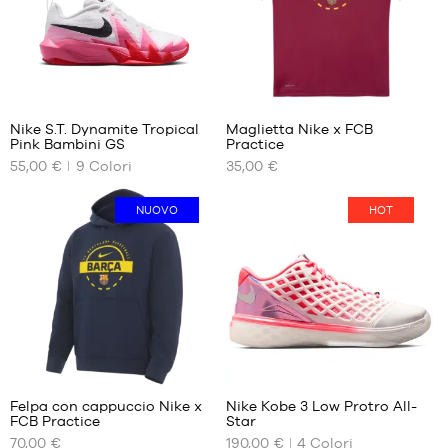
XL
XXL
9
Nike S.T. Dynamite Tropical
Maglietta Nike x FCB
Pink Bambini GS
Practice
I
I
55,00 €
9
Colori
35,00 €
NOSTRI
NOSTRI
FORMATI
FORMATI
DISPONIBILI
DISPONIBILI
NUOVO
HOT
35.5
S
36
M
36.5
L
37.5
XL
38
XXL
38.5
39
40
Felpa con cappuccio Nike x
Nike Kobe 3 Low Protro All-
FCB Practice
Star
I
I
70,00 €
190,00 €
4
Colori
NOSTRI
NOSTRI