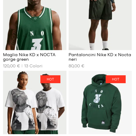
S
XXL
M
L
XL
XXL
100
Maglia Nike KD x NOCTA
Pantaloncini Nike KD x Nocta
gorge green
neri
I
I
120,00 €
13
Colori
80,00 €
NOSTRI
NOSTRI
FORMATI
FORMATI
DISPONIBILI
DISPONIBILI
HOT
HOT
S
S
M
XL
L
XL