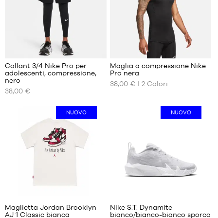
M
L
L
XL
XXL
XXL
2
Collant 3/4 Nike Pro per
Maglia a compressione Nike
adolescenti, compressione,
Pro nera
I
I
nero
38,00 €
2
Colori
NOSTRI
NOSTRI
38,00 €
FORMATI
FORMATI
DISPONIBILI
DISPONIBILI
NUOVO
NUOVO
8
S
anni
M
(XS)
L
10
XL
anni
XXL
(S)
12
anni
9
(M)
14
Maglietta Jordan Brooklyn
Nike S.T. Dynamite
AJ 1 Classic bianca
bianco/bianco-bianco sporco
anni