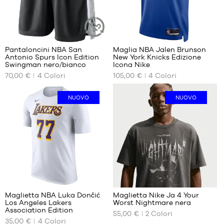
XL
XL
XXL
XXL
22
4
Pantaloncini NBA San
Maglia NBA Jalen Brunson
ARTICOLO
Antonio Spurs Icon Edition
New York Knicks Edizione
SOSTENIBILE
I
I
Swingman nero/bianco
Icona Nike
NOSTRI
NOSTRI
70,00 €
4
Colori
105,00 €
4
Colori
FORMATI
FORMATI
DISPONIBILI
DISPONIBILI
NUOVO
NUOVO
S
S
M
M
L
XL
XL
XXL
6
Maglietta NBA Luka Dončić
Maglietta Nike Ja 4 Your
Los Angeles Lakers
Worst Nightmare nera
I
I
Association Edition
55,00 €
2
Colori
NOSTRI
NOSTRI
35,00 €
4
Colori