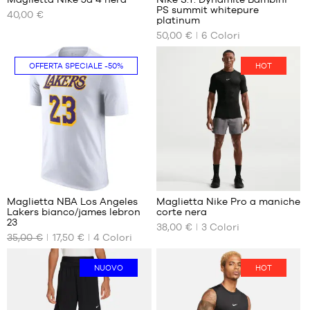
PS summit whitepure
48
40,00 €
I
I
platinum
NOSTRI
NOSTRI
50,00 €
6
Colori
FORMATI
FORMATI
DISPONIBILI
DISPONIBILI
OFFERTA SPECIALE
-50%
HOT
S
27.5
M
28
L
28.5
XL
29.5
XXL
30
31.5
6
13
32
33
Maglietta NBA Los Angeles
Maglietta Nike Pro a maniche
33.5
Lakers bianco/james lebron
corte nera
I
I
34
23
38,00 €
3
Colori
NOSTRI
NOSTRI
35
35,00 €
17,50 €
4
Colori
FORMATI
FORMATI
DISPONIBILI
DISPONIBILI
NUOVO
HOT
XS
S
S
M