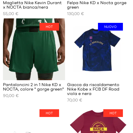
Maglietta Nike Kevin Durant
Felpa Nike KD x Nocta gorge
x NOCTA bianca/nera
green
I
I
55,00 €
130,00 €
NOSTRI
NOSTRI
FORMATI
FORMATI
DISPONIBILI
DISPONIBILI
HOT
NUOVO
S
S
L
M
XXL
XL
Pantaloncini 2 in 1 Nike KD x
Giacca da riscaldamento
NOCTA, colore " gorge green"
Nike Kobe x FCB DF Road
I
I
viola e nera
90,00 €
NOSTRI
NOSTRI
70,00 €
FORMATI
FORMATI
DISPONIBILI
DISPONIBILI
HOT
HOT
L
S
XL
M
XXL
L