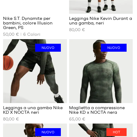
48.5
2
39
40
Nike S.T. Dynamite per
Leggings Nike Kevin Durant a
bambini, colore Illusion
una gamba, neri
I
I
Green, PS
80,00 €
NOSTRI
NOSTRI
50,00 €
6
Colori
FORMATI
FORMATI
DISPONIBILI
DISPONIBILI
NUOVO
NUOVO
31
XL
32
XXL
33
34
35
Leggings a una gamba Nike
Maglietta a compressione
KD X NOCTA neri
Nike KD x NOCTA nera
I
I
80,00 €
65,00 €
NOSTRI
NOSTRI
FORMATI
FORMATI
DISPONIBILI
DISPONIBILI
NUOVO
HOT