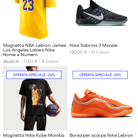
45.5
40.5
S
45.5
M
L
XL
XXL
6
55
Maglietta NBA Lebron James
Nike Sabrina 3 Morale
Los Angeles Lakers Nike
130,00 €
12
Colori
I
I
Nome e Numero
NOSTRI
NOSTRI
35,00 €
17,50 €
4
Colori
FORMATI
FORMATI
DISPONIBILI
DISPONIBILI
OFFERTA SPECIALE
-20%
OFFERTA SPECIALE
-20%
XS
35.5
S
36
M
36.5
L
37.5
XL
38
XXL
38.5
2
31
40
40.5
Maglietta Nike Kobe Mamba
Borsa per scarpe Nike Lebron
41