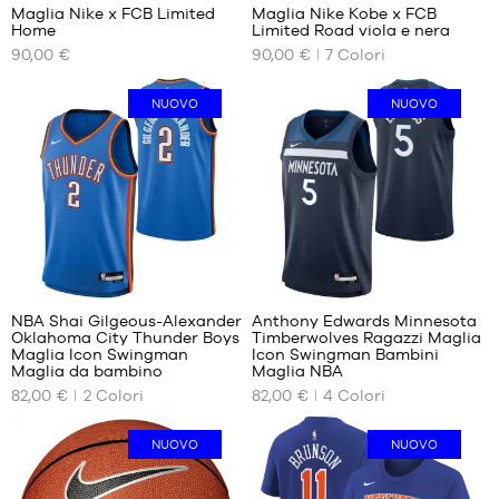
45
44.5
Maglia Nike x FCB Limited
Maglia Nike Kobe x FCB
Home
Limited Road viola e nera
45.5
45
I
I
90,00 €
90,00 €
7
Colori
NOSTRI
NOSTRI
46
45.5
FORMATI
FORMATI
47
46
DISPONIBILI
DISPONIBILI
NUOVO
NUOVO
47.5
47
48
47.5
XS
XS
48.5
48
S
S
49.5
48.5
M
M
L
L
XL
XL
10
18
NBA Shai Gilgeous-Alexander
Anthony Edwards Minnesota
Oklahoma City Thunder Boys
Timberwolves Ragazzi Maglia
I
I
Maglia Icon Swingman
Icon Swingman Bambini
NOSTRI
NOSTRI
Maglia da bambino
Maglia NBA
FORMATI
FORMATI
82,00 €
2
Colori
82,00 €
4
Colori
DISPONIBILI
DISPONIBILI
NUOVO
NUOVO
S -
S -
bambino
bambino
- da 1,25
- da 1,25