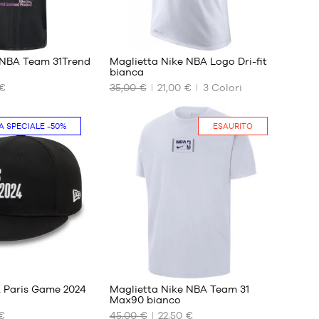
24
 NBA Team 31Trend
Maglietta Nike NBA Logo Dri-fit
bianca
 €
35,00 €
21,00 €
3
Colori
I
NOSTRI
FORMATI
A SPECIALE
-50%
ESAURITO
DISPONIBILI
No
 Paris Game 2024
Maglietta Nike NBA Team 31
Max90 bianco
€
45,00 €
22,50 €