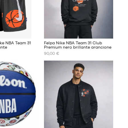
ike NBA Team 31
Felpa Nike NBA Team 31 Club
ante
Premium nero brillante arancione
90,00 €
I
NOSTRI
FORMATI
DISPONIBILI
XS
S
M
L
XL
XXL