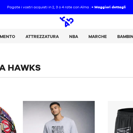
Pagate i vostri acquisti in 2, 3 o 4 rate con Alma :
+ Maggiori dettagli
Ricerca
aperta
AMENTO
ATTREZZATURA
NBA
MARCHE
BAMBI
TA HAWKS