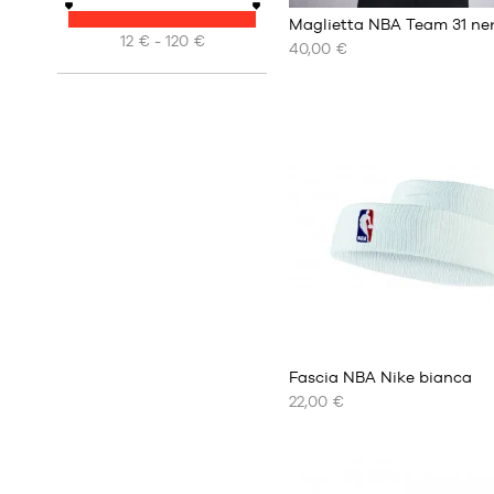
Maglietta NBA Team 31 ne
12 € - 120 €
40,00 €
I
NOSTRI
FORMATI
DISPONIBILI
XS
S
M
L
XL
XXL
2
Fascia NBA Nike bianca
22,00 €
I
NOSTRI
FORMATI
DISPONIBILI