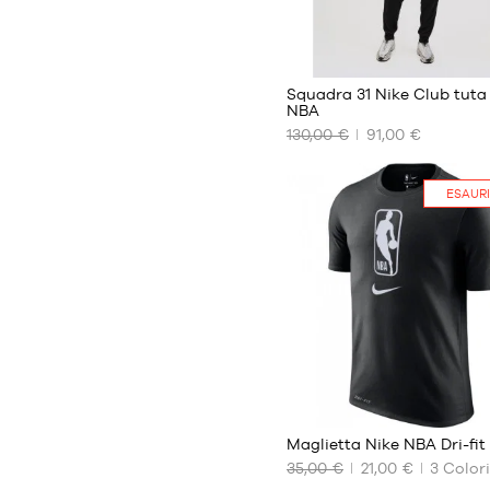
Squadra 31 Nike Club tuta
NBA
130,00 €
91,00 €
I
NOSTRI
FORMATI
ESAUR
DISPONIBILI
XL
24
Maglietta Nike NBA Dri-fit
35,00 €
21,00 €
3
Color