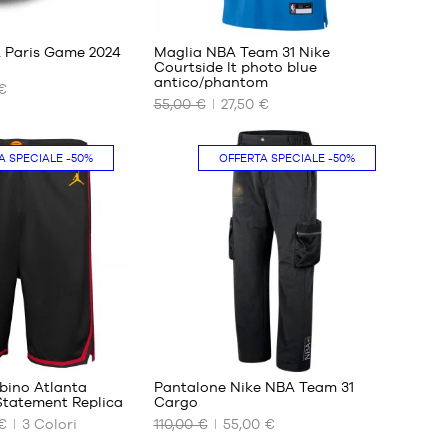
 Paris Game 2024
Maglia NBA Team 31 Nike
Courtside lt photo blue
antico/phantom
€
I
55,00 €
27,50 €
NOSTRI
FORMATI
DISPONIBILI
A SPECIALE
-50%
OFFERTA SPECIALE
-50%
S
bino Atlanta
Pantalone Nike NBA Team 31
tatement Replica
Cargo
€
3
Colori
110,00 €
55,00 €
I