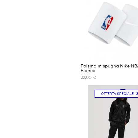
Taglia
unica
13
Polsino in spugna Nike NB
Bianco
22,00 €
I
NOSTRI
FORMATI
OFFERTA SPECIALE
-
DISPONIBILI
Taglia
unica