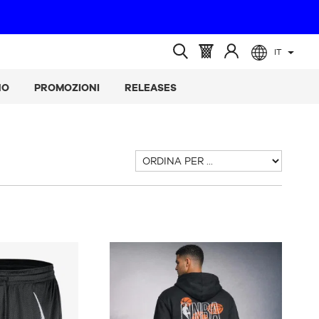
IT
(vuoto)
Cestino
Accedere
Ricerca
:
a
aperta
NO
PROMOZIONI
RELEASES
Ordina
per