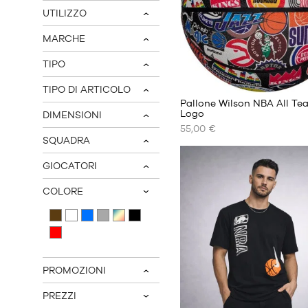
UTILIZZO
v
MARCHE
v
TIPO
v
TIPO DI ARTICOLO
v
Pallone Wilson NBA All Te
Logo
DIMENSIONI
v
55,00 €
I
SQUADRA
NOSTRI
v
FORMATI
GIOCATORI
DISPONIBILI
v
COLORE
dimensione
v
7
PROMOZIONI
v
PREZZI
v