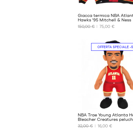
5
Giacca termica NBA Atlan
Hawks '95 Mitchell & Ness
150,00 €
75,00 €
I
NOSTRI
FORMATI
DISPONIBILI
OFFERTA SPECIALE
-
S
M
NBA Trae Young Atlanta 
Bleacher Creatures peluch
32,00 €
16,00 €
I