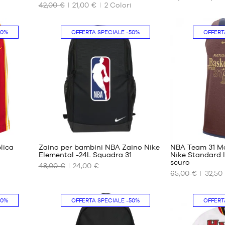
I
I
42,00 €
21,00 €
2
Colori
NOSTRI
NOSTRI
FORMATI
FORMATI
DISPONIBILI
DISPONIBILI
50%
OFFERTA SPECIALE
-50%
OFFERT
L -
S/M
bambino
M/L
- da 1,50
m a 1,65
m
XL -
bambino
- da 165
cm a 180
1
2
cm
lica
Zaino per bambini NBA Zaino Nike
NBA Team 31 Mag
Elemental -24L Squadra 31
Nike Standard 
scuro
48,00 €
24,00 €
I
I
65,00 €
32,50
NOSTRI
NOSTRI
FORMATI
FORMATI
DISPONIBILI
DISPONIBILI
50%
OFFERTA SPECIALE
-50%
OFFERT
Taglia
XS
unica