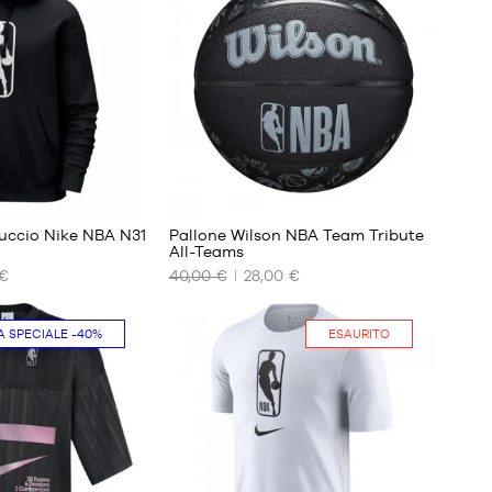
S
XXL
1
uccio Nike NBA N31
Pallone Wilson NBA Team Tribute
All-Teams
 €
40,00 €
28,00 €
I
NOSTRI
FORMATI
A SPECIALE
-40%
ESAURITO
DISPONIBILI
dimensione
7