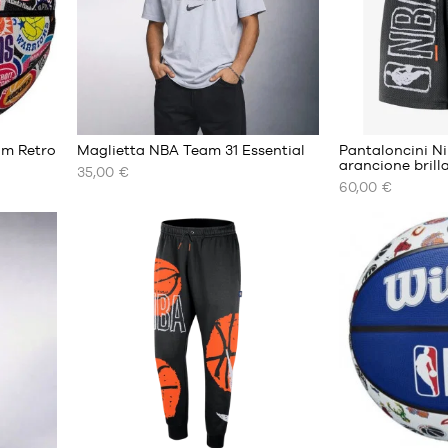
6
am Retro
Maglietta NBA Team 31 Essential
Pantaloncini N
arancione brill
35,00 €
60,00 €
I
I
NOSTRI
NOSTRI
FORMATI
FORMATI
DISPONIBILI
DISPONIBILI
S
XS
M
S
L
M
XL
L
XXL
XL
XXL
4