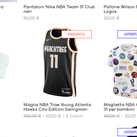
ra
Pantaloni Nike NBA Team 31 Club
Pallone Wilson
neri
Logos
80,00 €
30,00 €
I
I
NOSTRI
NOSTRI
FORMATI
FORMATI
ESAURITO
OFFERT
DISPONIBILI
DISPONIBILI
S
dimensione
7
M
L
XL
XXL
18
Maglia NBA Trae Young Atlanta
Maglietta NBA 
Hawks City Edition Swingman
31 per bambini
105,00 €
52,50 €
3
Colori
40,00 €
32,00
I
I
NOSTRI
NOSTRI
FORMATI
FORMATI
OFFERT
DISPONIBILI
DISPONIBILI