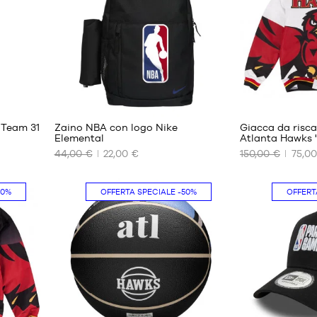
S
1
5
 Team 31
Zaino NBA con logo Nike
Giacca da risc
Elemental
Atlanta Hawks '
44,00 €
22,00 €
150,00 €
75,00
I
I
NOSTRI
NOSTRI
FORMATI
FORMATI
50%
OFFERTA SPECIALE
-50%
OFFERT
DISPONIBILI
DISPONIBILI
Taglia
S
unica