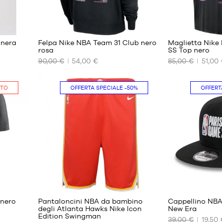
XXL
 nera
Felpa Nike NBA Team 31 Club nero
Maglietta Nike
rosa
SS Top nero
90,00 €
54,00 €
85,00 €
51,00
I
I
NOSTRI
NOSTRI
FORMATI
FORMATI
ITO
OFFERTA SPECIALE
-50%
OFFERT
DISPONIBILI
DISPONIBILI
S
S
M
M
L
11
1
 nero
Pantaloncini NBA da bambino
Cappellino NBA
degli Atlanta Hawks Nike Icon
New Era
i
Edition Swingman
39,00 €
19,50 