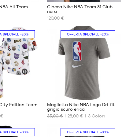
 NBA All Team
Giacca Nike NBA Team 31 Club
nera
120,00 €
I
NOSTRI
FORMATI
A SPECIALE
-20%
OFFERTA SPECIALE
-20%
DISPONIBILI
S
M
L
XL
XXL
24
City Edition Team
Maglietta Nike NBA Logo Dri-fit
grigio scuro erica
 €
35,00 €
28,00 €
3
Colori
I
NOSTRI
FORMATI
A SPECIALE
-30%
OFFERTA SPECIALE
-30%
DISPONIBILI