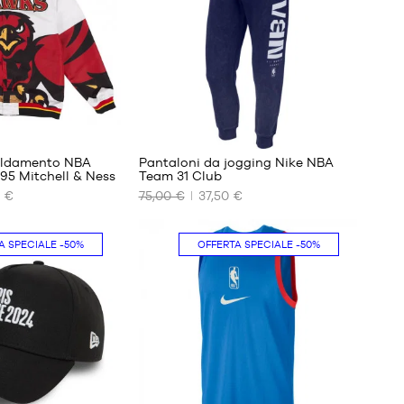
M
L
aldamento NBA
Pantaloni da jogging Nike NBA
95 Mitchell & Ness
Team 31 Club
 €
75,00 €
37,50 €
I
NOSTRI
FORMATI
A SPECIALE
-50%
OFFERTA SPECIALE
-50%
DISPONIBILI
S