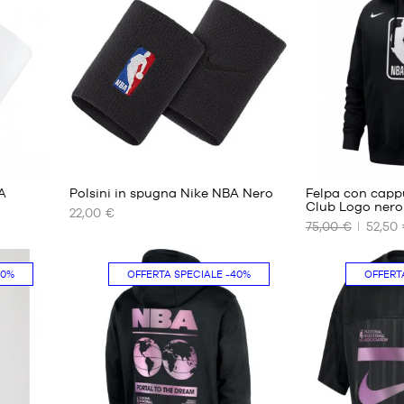
No
XL -
bambino
- da 165
cm a 180
cm
6
A
Polsini in spugna Nike NBA Nero
Felpa con capp
Club Logo nero
22,00 €
75,00 €
52,50
I
I
NOSTRI
NOSTRI
FORMATI
FORMATI
30%
OFFERTA SPECIALE
-40%
OFFERT
DISPONIBILI
DISPONIBILI
Taglia
XS
unica
S
M
L
XL