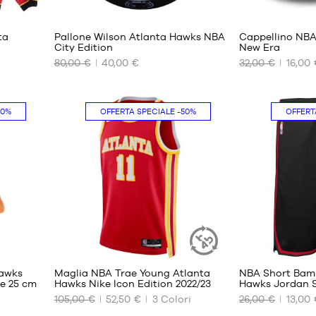
ta
Pallone Wilson Atlanta Hawks NBA
Cappellino NBA
City Edition
New Era
80,00 €
40,00 €
32,00 €
16,00 
I
I
NOSTRI
NOSTRI
FORMATI
FORMATI
DISPONIBILI
DISPONIBILI
50%
OFFERTA SPECIALE
-50%
OFFERT
dimensione
Taglia
7
unica
18
11
Hawks
Maglia NBA Trae Young Atlanta
NBA Short Bam
ARTICOLO
e 25 cm
Hawks Nike Icon Edition 2022/23
Hawks Jordan S
SOSTENIBILE
105,00 €
52,50 €
3
Colori
26,00 €
13,00 
I
I