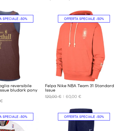
I
NOSTRI
FORMATI
DISPONIBILI
A SPECIALE
-50%
OFFERTA SPECIALE
-50%
No
lia reversibile
Felpa Nike NBA Team 31 Standard
Issue bludark pony
Issue
120,00 €
60,00 €
I
 €
NOSTRI
FORMATI
DISPONIBILI
A SPECIALE
-50%
OFFERTA SPECIALE
-50%
S