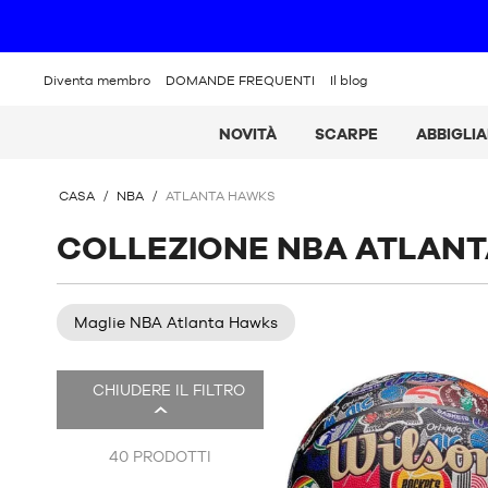
Diventa membro
DOMANDE FREQUENTI
Il blog
NOVITÀ
SCARPE
ABBIGLI
SEI
CASA
/
NBA
/
ATLANTA HAWKS
QUI
:
COLLEZIONE NBA ATLAN
Maglie NBA Atlanta Hawks
Ci
CHIUDERE IL FILTRO
sono
44
di
40
PRODOTTI
prodotti.