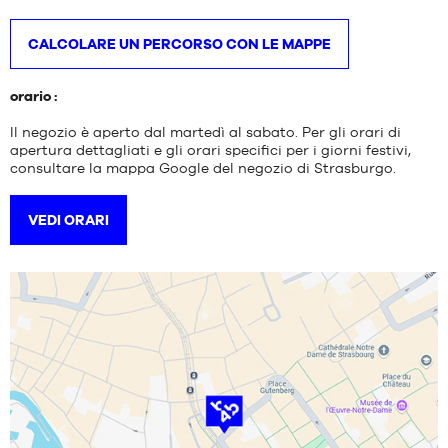
MARCHE
CALCOLARE UN PERCORSO CON LE MAPPE
PROMOZIONI
BAMBINO
orario :
RELEASES
PROMOZIONI
Il negozio è aperto dal martedì al sabato. Per gli orari di
apertura dettagliati e gli orari specifici per i giorni festivi,
RELEASES
consultare la mappa Google del negozio di Strasburgo.
IT
VEDI ORARI
Diventa
membro
DOMANDE
FREQUENTI
Il
blog