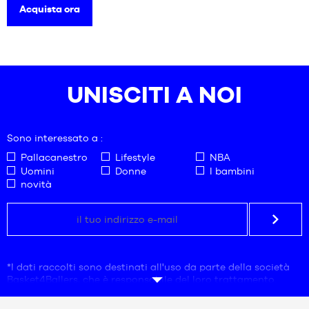
Acquista ora
UNISCITI A NOI
Sono interessato a :
Pallacanestro
Lifestyle
NBA
Uomini
Donne
I bambini
novità
*I dati raccolti sono destinati all'uso da parte della società
Basket4Ballers, che è responsabile del loro trattamento.
L'indirizzo e-mail è obbligatorio.
Questi dati sono necessari ai fini della prospezione