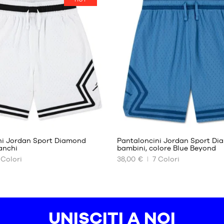
I
DISPONIBILI
7 - 9
anni
9 -
11
anni
5
5
ni Jordan Sport Diamond
Pantaloncini Jordan Sport D
anchi
bambini, colore Blue Beyond
Colori
38,00 €
7
Colori
I
NOSTRI
FORMATI
I
DISPONIBILI
8 -
UNISCITI A NOI
10