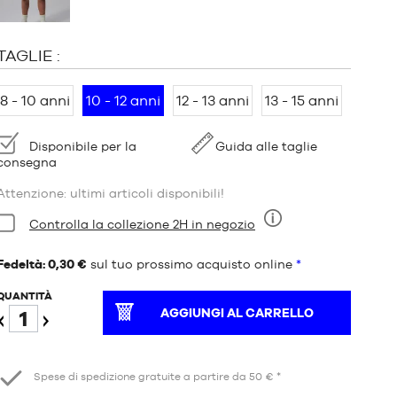
TAGLIE :
8 - 10 anni
10 - 12 anni
12 - 13 anni
13 - 15 anni
Disponibilità:
Disponibile per la
Guida alle taglie
consegna
Attenzione: ultimi articoli disponibili!
Condizioni:
Controlla la collezione 2H in negozio
Nove
Fedeltà: 0,30 €
sul tuo prossimo acquisto online
*
QUANTITÀ
AGGIUNGI AL CARRELLO
Ridurre
Aumento
Spese di spedizione gratuite a partire da 50 € *