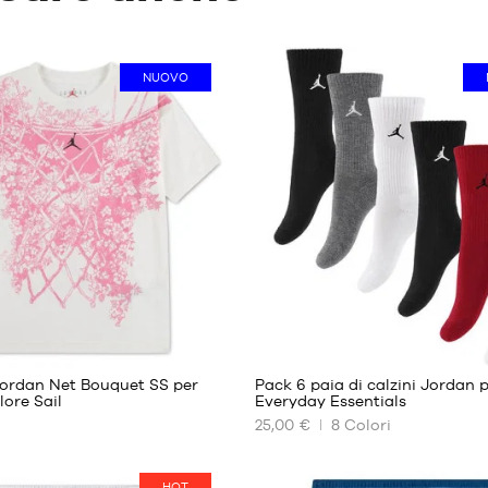
NUOVO
1
Jordan Net Bouquet SS per
Pack 6 paia di calzini Jordan 
lore Sail
Everyday Essentials
25,00 €
8
Colori
I
NOSTRI
FORMATI
HOT