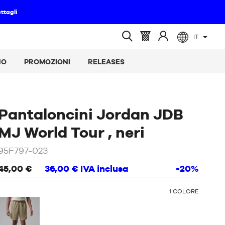
IT
(vuoto)
Cestino
Accedere
Ricerca
:
a
aperta
NO
PROMOZIONI
RELEASES
Pantaloncini Jordan JDB
/
Nero
MJ World Tour , neri
95F797-023
45,00 €
36,00 €
IVA inclusa
-20%
ALTRI
1
COLORE
COLORI
: