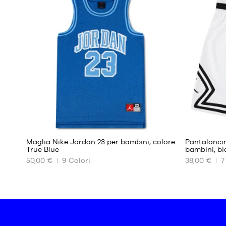
DISPONIBILI
DISPONIBIL
36
8 -
10
36.5
anni
37.5
10 -
38
12
38.5
anni
39
12 -
13
40
anni
13 -
15
19
anni
Maglia Nike Jordan 23 per bambini, colore
Pantalonci
True Blue
bambini, bi
50,00 €
9
Colori
38,00 €
7
I
I
NOSTRI
NOSTRI
FORMATI
FORMATI
DISPONIBILI
DISPONIBIL
8 -
8 -
10
10