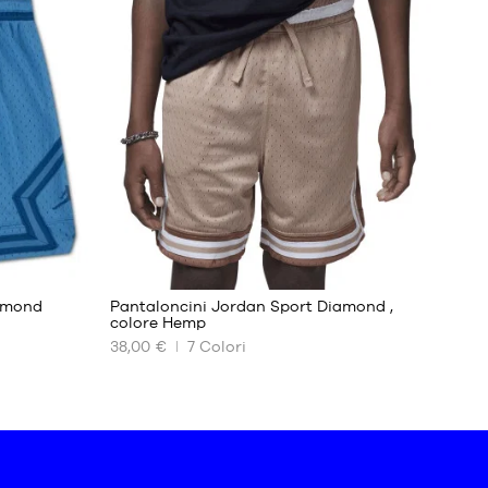
DISPONIBILI
8 -
10
anni
10 -
12
anni
12 -
13
anni
13 -
15
5
anni
iamond
Pantaloncini Jordan Sport Diamond ,
colore Hemp
38,00 €
7
Colori
I
NOSTRI
FORMATI
DISPONIBILI
8 -
10