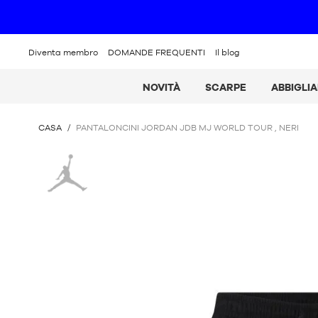
Diventa membro
DOMANDE FREQUENTI
Il blog
NOVITÀ
SCARPE
ABBIGLI
SEI
CASA
/
PANTALONCINI JORDAN JDB MJ WORLD TOUR , NERI
QUI
:
Giordania