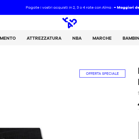
Pagate i vostri acquisti in 2, 3 o 4 rate con Alma :
+ Maggiori dettagli
Ricerca
aperta
AMENTO
ATTREZZATURA
NBA
MARCHE
BAMBI
OFFERTA SPECIALE