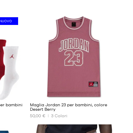
NUOVO
1
per bambini
Maglia Jordan 23 per bambini, colore
Desert Berry
50,00 €
3
Colori
I
NOSTRI
FORMATI