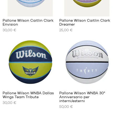
1
Pallone Wilson Caitlin Clark
Pallone Wilson Caitlin Clark
Envision
Dreamer
I
I
30,00 €
25,00 €
NOSTRI
NOSTRI
FORMATI
FORMATI
DISPONIBILI
DISPONIBILI
dimensione
dimensione
5
5
dimensione
dimensione
6
6
Pallone Wilson WNBA Dallas
Pallone Wilson WNBA 30°
Wings Team Tribute
Anniversario per
I
I
interni/esterni
30,00 €
NOSTRI
NOSTRI
50,00 €
FORMATI
FORMATI
DISPONIBILI
DISPONIBILI