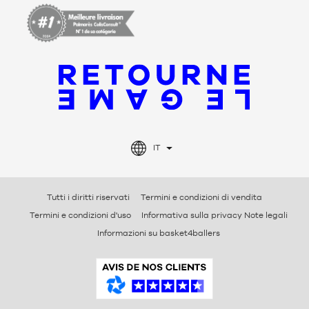
IT
Tutti i diritti riservati
Termini e condizioni di vendita
Termini e condizioni d'uso
Informativa sulla privacy Note legali
Informazioni su basket4ballers
e
B
a
s
k
e
t
4
b
a
l
l
e
r
s
R
e
c
e
n
s
i
o
n
i
v
e
r
i
f
i
c
a
t