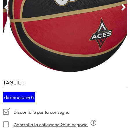
MARCHE
PROMOZIONI
prev
pro
BAMBINO
RELEASES
PROMOZIONI
RELEASES
IT
Diventa
membro
TAGLIE :
DOMANDE
FREQUENTI
dimensione 6
Il
blog
Disponibilità:
Disponibile per la consegna
Condizioni:
Controlla la collezione 2H in negozio
Nove