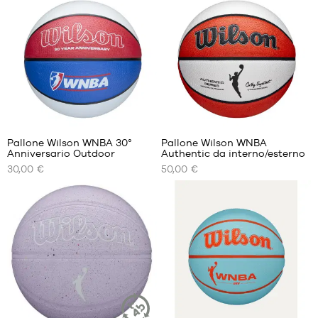
dimensione
dimensione
6
6
3
Pallone Wilson WNBA 30°
Pallone Wilson WNBA
Anniversario Outdoor
Authentic da interno/esterno
I
I
30,00 €
50,00 €
NOSTRI
NOSTRI
FORMATI
FORMATI
DISPONIBILI
DISPONIBILI
dimensione
dimensione
6
6
1