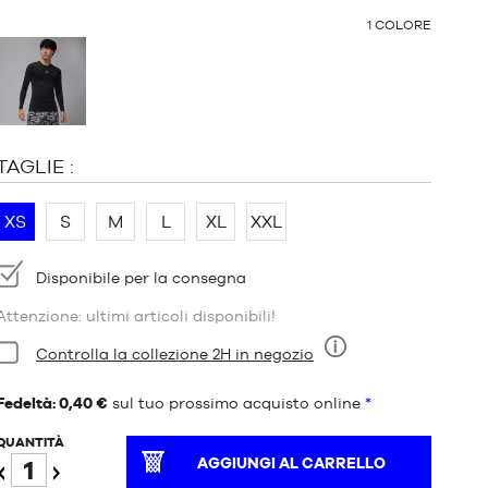
ALTRI
1
COLORE
COLORI
:
TAGLIE :
XS
S
M
L
XL
XXL
Disponibilità:
Disponibile per la consegna
Attenzione: ultimi articoli disponibili!
Condizioni:
Controlla la collezione 2H in negozio
Nove
Fedeltà: 0,40 €
sul tuo prossimo acquisto online
*
QUANTITÀ
AGGIUNGI AL CARRELLO