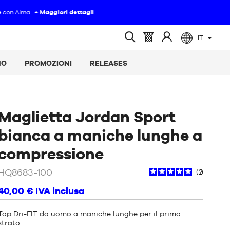
IT
(vuoto)
Cestino
Accedere
Ricerca
:
a
aperta
NO
PROMOZIONI
RELEASES
Maglietta Jordan Sport
bianca a maniche lunghe a
/
Bianco
compressione
HQ8683-100
2
40,00 €
IVA inclusa
Top Dri-FIT da uomo a maniche lunghe per il primo
strato