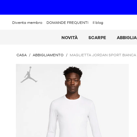
Diventa membro
DOMANDE FREQUENTI
Il blog
NOVITÀ
SCARPE
ABBIGLI
SEI
CASA
/
ABBIGLIAMENTO
/
MAGLIETTA JORDAN SPORT BIANCA
QUI
:
Giordania