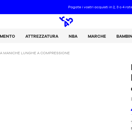
Pagate i vostri acquisti in 2, 3 o 4 rate con Alma :
+ Maggiori dettagli
Ricerca
aperta
AMENTO
ATTREZZATURA
NBA
MARCHE
BAMBI
 A MANICHE LUNGHE A COMPRESSIONE