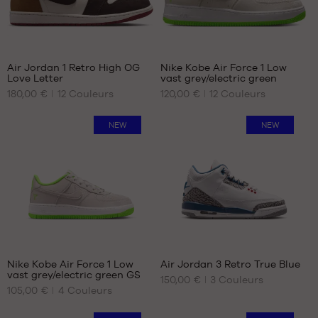
40.5
44
42
44.5
43
45
365
44
47
46
Air Jordan 1 Retro High OG
Nike Kobe Air Force 1 Low
48
Love Letter
vast grey/electric green
NOS
NOS
180,00 €
12
Couleurs
120,00 €
12
Couleurs
TAILLES
TAILLES
DISPONIBLES
DISPONIBLES
NEW
NEW
40
40
40.5
40.5
41
41
42
42
42.5
42.5
43
43
44
44
22
44.5
44.5
Nike Kobe Air Force 1 Low
Air Jordan 3 Retro True Blue
45
45
vast grey/electric green GS
150,00 €
3
Couleurs
NOS
NOS
45.5
45.5
105,00 €
4
Couleurs
TAILLES
TAILLES
46
46
DISPONIBLES
DISPONIBLES
47
47