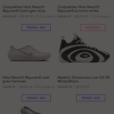
Claquettes Nike ReactX
Claquettes Nike ReactX
Rejuven8 hydrogen blue
Rejuven8 summit white
NOS
NOS
60,00 €
48,00 €
5
Couleurs
60,00 €
48,00 €
5
Couleurs
TAILLES
TAILLES
DISPONIBLES
DISPONIBLES
PROMO
-20%
SOLD OUT
40
41
41
42.5
44
44
45
45
46
46
47.5
47.5
1
Nike ReactX Rejuven8 vast
Reebok Shaqnosis Low OG 95
grey Femmes
White/Black
NOS
NOS
70,00 €
56,00 €
5
Couleurs
150,00 €
120,00 €
TAILLES
TAILLES
DISPONIBLES
DISPONIBLES
PROMO
-20%
PROMO
-20%
35.5
Aucune
36.5
38