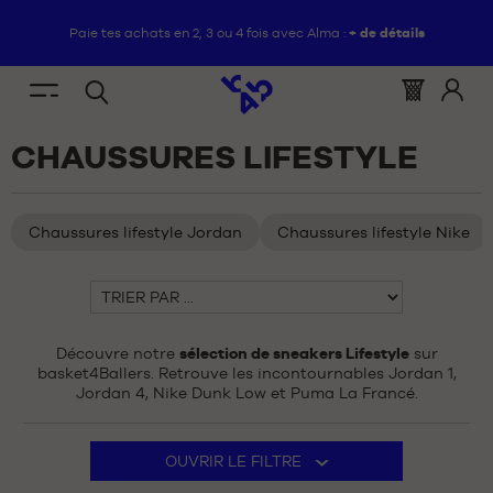
Paie tes achats en 2, 3 ou 4 fois avec Alma :
+ de détails
FR
(vide)
Menu
Panier
Identif
Open
VOUS
ACCUEIL
/
CHAUSSURES
/
CHAUSSURES
mobile
:
vous
CHAUSSURES LIFESTYLE
search
ÊTES
LIFESTYLE
NOUVEAUTÉS
ICI
:
CHAUSSURES
Chaussures lifestyle Jordan
Chaussures lifestyle Nike
NOUVEAUTÉS
VÊTEMENTS
Trier
CHAUSSURES
par
ÉQUIPEMENTS
VÊTEMENTS
Découvre notre
sélection de sneakers Lifestyle
sur
basket4Ballers. Retrouve les incontournables Jordan 1,
NBA
Jordan 4, Nike Dunk Low et Puma La Francé.
ÉQUIPEMENTS
MARQUES
Il
NBA
OUVRIR LE FILTRE
y
ENFANT
a