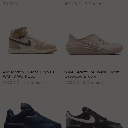
47
60,00 €
160,00 €
3
Couleurs
TAILLES
TAILLES
48
DISPONIBLES
DISPONIBLES
50.5
51.5
47.5
35.5
48.5
36
49.5
36.5
37.5
38
38.5
68
1
Air Jordan 1 Retro High OG
Nike Reactx Rejuven8 Light
WMNS Workwear
Orewood Brown
NOS
NOS
180,00 €
7
Couleurs
70,00 €
3
Couleurs
TAILLES
TAILLES
DISPONIBLES
DISPONIBLES
37.5
40
38.5
41
39
42.5
40
44
40.5
45