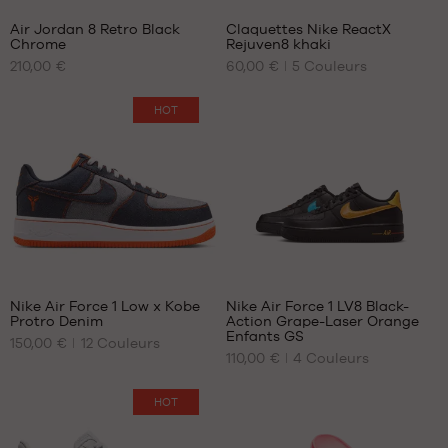
45
44.5
Air Jordan 8 Retro Black
Claquettes Nike ReactX
45.5
45
Chrome
Rejuven8 khaki
NOS
NOS
46
45.5
210,00 €
60,00 €
5
Couleurs
TAILLES
TAILLES
47
46
DISPONIBLES
DISPONIBLES
47.5
47
HOT
47.5
42.5
40
48.5
41
44
45
46
49.5
44
Nike Air Force 1 Low x Kobe
Nike Air Force 1 LV8 Black-
Protro Denim
Action Grape-Laser Orange
NOS
NOS
Enfants GS
150,00 €
12
Couleurs
TAILLES
TAILLES
110,00 €
4
Couleurs
DISPONIBLES
DISPONIBLES
40
38
HOT
40.5
38.5
46
40