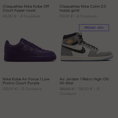
33
48.5
Claquettes Nike Kobe Off
Claquettes Nike Calm 2.0
35
49.5
Court hyper royal
topaz gold
NOS
NOS
45,00 €
4
Couleurs
50,00 €
4
Couleurs
TAILLES
TAILLES
DISPONIBLES
DISPONIBLES
PROMO
-30%
40
40
41
41
44
42.5
45
44
46
45
47.5
46
48.5
48.5
44
365
49.5
Nike Kobe Air Force 1 Low
Air Jordan 1 Retro High OG
Protro Court Purple
All-Star
NOS
NOS
120,00 €
12
Couleurs
180,00 €
126,00 €
12
TAILLES
TAILLES
Couleurs
DISPONIBLES
DISPONIBLES
45
42.5
44
44.5