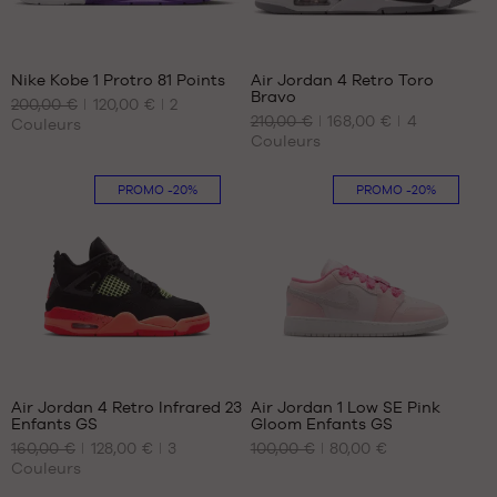
44.5
44
21
374
45
44.5
45.5
45
Nike Kobe 1 Protro 81 Points
Air Jordan 4 Retro Toro
46
45.5
Bravo
200,00 €
120,00 €
2
NOS
NOS
47
46
210,00 €
168,00 €
4
Couleurs
TAILLES
TAILLES
47.5
47
Couleurs
DISPONIBLES
DISPONIBLES
47.5
40.5
41
48.5
PROMO
-20%
PROMO
-20%
42
42
49.5
44
42.5
45
43
46
45
47
45.5
48
25
71
Air Jordan 4 Retro Infrared 23
Air Jordan 1 Low SE Pink
Enfants GS
Gloom Enfants GS
NOS
NOS
160,00 €
128,00 €
3
100,00 €
80,00 €
TAILLES
TAILLES
Couleurs
DISPONIBLES
DISPONIBLES