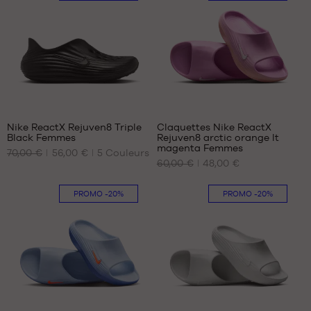
36
36.5
37.5
38
38.5
39
40
Nike ReactX Rejuven8 Triple
Claquettes Nike ReactX
Black Femmes
Rejuven8 arctic orange lt
NOS
NOS
magenta Femmes
70,00 €
56,00 €
5
Couleurs
TAILLES
TAILLES
60,00 €
48,00 €
DISPONIBLES
DISPONIBLES
35.5
35.5
PROMO
-20%
PROMO
-20%
36.5
36.5
38
38
39
39
40.5
40.5
42
42
43
43
1
1
44.5
44.5