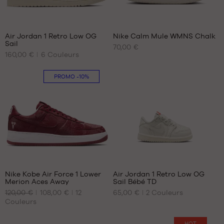
43
46
44
47.5
78
44.5
48.5
Air Jordan 1 Retro Low OG
Nike Calm Mule WMNS Chalk
45
49.5
Sail
70,00 €
NOS
NOS
45.5
160,00 €
6
Couleurs
TAILLES
TAILLES
46
DISPONIBLES
DISPONIBLES
47
PROMO
-10%
47.5
Aucune
35.5
48.5
36.5
38
39
40.5
42
43
44
44.5
Nike Kobe Air Force 1 Lower
Air Jordan 1 Retro Low OG
Merion Aces Away
Sail Bébé TD
NOS
NOS
120,00 €
108,00 €
12
65,00 €
2
Couleurs
TAILLES
TAILLES
Couleurs
DISPONIBLES
DISPONIBLES
40
21
HOT