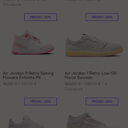
TAILLES
TAILLES
Couleurs
DISPONIBLES
DISPONIBLES
41
42.5
PROMO
-20%
PROMO
-20%
42
44
42.5
46
45
45.5
47.5
7
78
Air Jordan 3 Retro Spring
Air Jordan 1 Retro Low OG
Flowers Enfants PS
Floral Swoosh
NOS
NOS
85,00 €
68,00 €
160,00 €
128,00 €
6
TAILLES
TAILLES
Couleurs
DISPONIBLES
DISPONIBLES
28.5
39
PROMO
-20%
PROMO
-20%
31.5
40
34
40.5
35
41
42