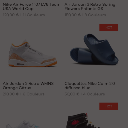
Nike Air Force 1 '07 LV8 Team
Air Jordan 3 Retro Spring
USA World Cup
Flowers Enfants GS
NOS
NOS
120,00 €
11
Couleurs
150,00 €
3
Couleurs
TAILLES
TAILLES
DISPONIBLES
DISPONIBLES
HOT
40
35.5
40.5
36.5
41
37.5
42
38.5
42.5
39
43
40
44
313
44.5
Air Jordan 3 Retro WMNS
Claquettes Nike Calm 2.0
45
Orange Citrus
diffused blue
NOS
NOS
45.5
210,00 €
6
Couleurs
50,00 €
4
Couleurs
TAILLES
TAILLES
DISPONIBLES
DISPONIBLES
HOT
39
40
40
41
40.5
44