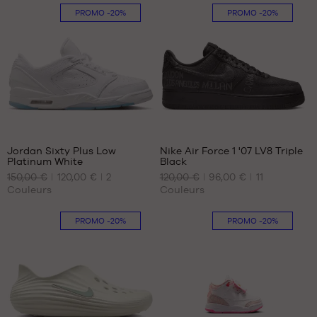
35.5
35.5
PROMO
-20%
PROMO
-20%
36
36
37.5
36.5
38
37.5
38.5
38
39
39
40
40
256
Jordan Sixty Plus Low
Nike Air Force 1 '07 LV8 Triple
Platinum White
Black
NOS
NOS
150,00 €
120,00 €
2
120,00 €
96,00 €
11
TAILLES
TAILLES
Couleurs
Couleurs
DISPONIBLES
DISPONIBLES
40
42
PROMO
-20%
PROMO
-20%
40.5
41
42
42.5
43
44