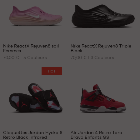
45
45.5
46
47
1
Nike ReactX Rejuven8 sail
Nike ReactX Rejuven8 Triple
Femmes
Black
NOS
NOS
70,00 €
5
Couleurs
70,00 €
3
Couleurs
TAILLES
TAILLES
DISPONIBLES
DISPONIBLES
HOT
35.5
40
36.5
41
38
42.5
39
44
40.5
45
42
46
43
47.5
8
25
44.5
48.5
Claquettes Jordan Hydro 6
Air Jordan 4 Retro Toro
45.5
Retro Black Infrared
Bravo Enfants GS
NOS
NOS