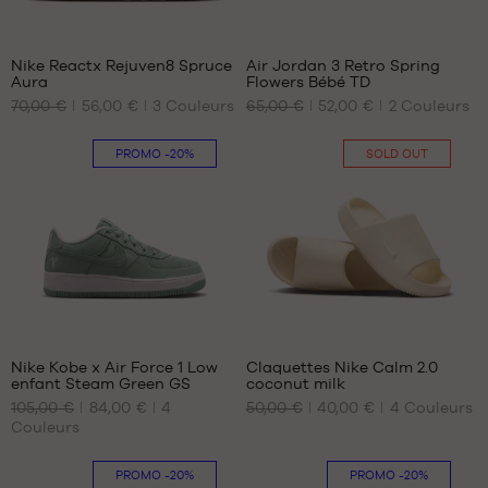
1
7
44.5
45
Nike Reactx Rejuven8 Spruce
Air Jordan 3 Retro Spring
45.5
Aura
Flowers Bébé TD
NOS
NOS
46
70,00 €
56,00 €
3
Couleurs
65,00 €
52,00 €
2
Couleurs
TAILLES
TAILLES
47
DISPONIBLES
DISPONIBLES
PROMO
-20%
SOLD OUT
40
17
41
18.5
42.5
21
44
22
45
23.5
46
47.5
48.5
Nike Kobe x Air Force 1 Low
Claquettes Nike Calm 2.0
enfant Steam Green GS
coconut milk
NOS
NOS
105,00 €
84,00 €
4
50,00 €
40,00 €
4
Couleurs
TAILLES
TAILLES
Couleurs
DISPONIBLES
DISPONIBLES
35.5
Aucune
PROMO
-20%
PROMO
-20%