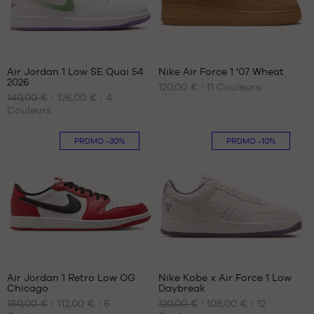
46
47
47.5
47.5
212
256
48.5
48.5
49.5
51.5
Air Jordan 1 Low SE Quai 54
Nike Air Force 1 '07 Wheat
52.5
2026
120,00 €
11
Couleurs
NOS
NOS
140,00 €
126,00 €
4
TAILLES
TAILLES
Couleurs
DISPONIBLES
DISPONIBLES
40
44
PROMO
-30%
PROMO
-10%
41
44.5
42
46
42.5
47.5
43
44
44.5
78
44
45
45.5
Air Jordan 1 Retro Low OG
Nike Kobe x Air Force 1 Low
46
Chicago
Daybreak
NOS
NOS
47
160,00 €
112,00 €
6
120,00 €
108,00 €
12
TAILLES
TAILLES