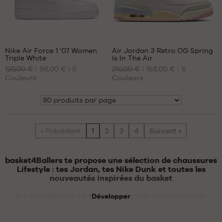
43
45.5
109
313
47
48.5
Nike Air Force 1 '07 Women
Air Jordan 3 Retro OG Spring
Triple White
Is In The Air
NOS
NOS
120,00 €
96,00 €
5
210,00 €
168,00 €
6
TAILLES
TAILLES
Couleurs
Couleurs
DISPONIBLES
DISPONIBLES
35.5
40.5
Montrer
36
42.5
36.5
43
« Précédent
1
2
3
4
Suivant »
37.5
44
38
44.5
38.5
45
basket4Ballers te propose une sélection de chaussures
45.5
Lifestyle : tes Jordan, tes Nike Dunk et toutes les
nouveautés inspirées du basket
46
47
Si basket4Ballers est ton spécialiste de la chaussure de
Développer
47.5
basketball, le site te propose depuis ses débuts des modèles
de légende. Aujourd’hui, b4b est la référence française en