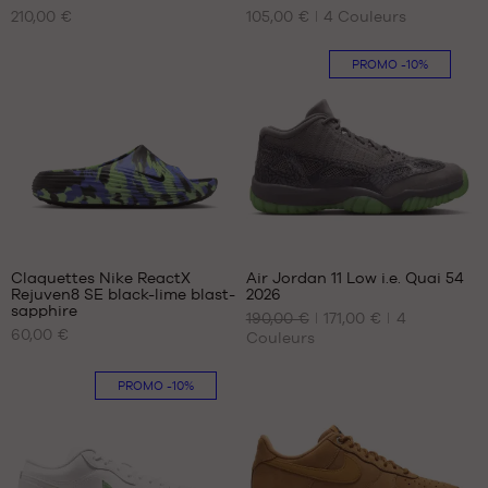
NOS
NOS
45.5
210,00 €
105,00 €
4
Couleurs
TAILLES
TAILLES
46
DISPONIBLES
DISPONIBLES
47
PROMO
-10%
47.5
42
35.5
48.5
42.5
36
43
36.5
44
37.5
44.5
38
45
38.5
45.5
39
32
40
Claquettes Nike ReactX
Air Jordan 11 Low i.e. Quai 54
Rejuven8 SE black-lime blast-
2026
NOS
NOS
sapphire
190,00 €
171,00 €
4
TAILLES
TAILLES
60,00 €
Couleurs
DISPONIBLES
DISPONIBLES
40
40
PROMO
-10%
41
40.5
42.5
41
44
42
45
46