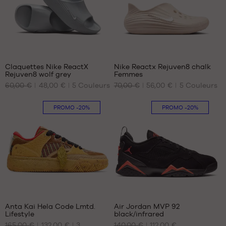
39
40.5
42
43
1
44.5
Claquettes Nike ReactX
Nike Reactx Rejuven8 chalk
Rejuven8 wolf grey
Femmes
NOS
NOS
60,00 €
48,00 €
5
Couleurs
70,00 €
56,00 €
5
Couleurs
TAILLES
TAILLES
DISPONIBLES
DISPONIBLES
PROMO
-20%
PROMO
-20%
40
35.5
41
38
44
40.5
45
42
46
43
48.5
44.5
1
7
Anta Kai Hela Code Lmtd.
Air Jordan MVP 92
Lifestyle
black/infrared
NOS
NOS
165,00 €
132,00 €
3
140,00 €
112,00 €