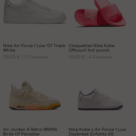
47
47.5
256
5
Nike Air Force 1 Low '07 Triple
Claquettes Nike Kobe
White
Offcourt hot punch
NOS
NOS
120,00 €
11
Couleurs
45,00 €
4
Couleurs
TAILLES
TAILLES
DISPONIBLES
DISPONIBLES
40
40
40.5
41
41
42.5
42
44
42.5
45
43
46
44
47.5
47
44.5
48.5
Air Jordan 4 Retro WMNS
Nike Kobe x Air Force 1 Low
45
Birds Of Paradise
Daybreak Enfants GS