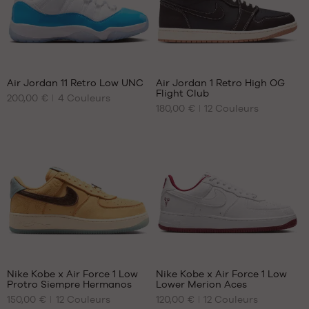
41
45
42
46
42.5
43
32
365
44
Air Jordan 11 Retro Low UNC
Air Jordan 1 Retro High OG
45
Flight Club
200,00 €
4
Couleurs
NOS
NOS
45.5
180,00 €
12
Couleurs
TAILLES
TAILLES
47.5
DISPONIBLES
DISPONIBLES
48.5
40.5
40.5
41
41
42
42
43
42.5
44
43
44.5
44
45
44.5
44
44
45.5
45
Nike Kobe x Air Force 1 Low
Nike Kobe x Air Force 1 Low
46
45.5
Protro Siempre Hermanos
Lower Merion Aces
NOS
NOS
47
46
150,00 €
12
Couleurs
120,00 €
12
Couleurs
TAILLES
TAILLES
47