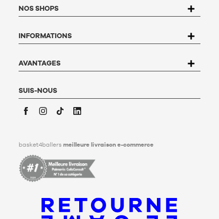
la Loi n°78-17 du 6 janvier 1978 relative à l'informatique, aux
NOS SHOPS
fichiers et aux libertés, vous disposez d’un droit d’accès, de
rectification, d’opposition et de suppression des données qui
vous concernent. Pour l’exercer, l’utilisateur peut écrire à
INFORMATIONS
Basket4Ballers, 104 rue de Hochfelden, 67200 Strasbourg ou
compléter le formulaire «
Contacter le Service client
». Pour en
savoir plus,
cliquez ici
.
Basket4Ballers informe l’utilisateur qu’il peut définir, de son
AVANTAGES
vivant, des directives relatives à la conservation, à
l’effacement et à la communication de ses données
personnelles après son décès. Pour en savoir plus,
cliquez ici
.
SUIS-NOUS
Facebook
Instagram
TikTok
LinkedIn
basket4ballers
meilleure livraison e-commerce