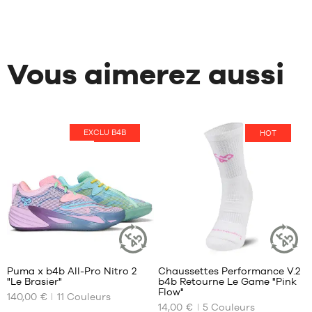
Vous aimerez aussi
EXCLU B4B
HOT
HOT
40
7
Puma x b4b All-Pro Nitro 2
Chaussettes Performance V.2
ARTICLE
ARTICLE
"Le Brasier"
b4b Retourne Le Game "Pink
DURABLE
DURABLE
NOS
NOS
Flow"
140,00 €
11
Couleurs
TAILLES
TAILLES
14,00 €
5
Couleurs
DISPONIBLES
DISPONIBLES