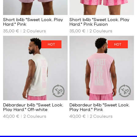
XXXL
Short b4b "Sweet Look. Play
Short b4b "Sweet Look. Play
Hard." Pink
Hard." Pink Fusion
NOS
NOS
35,00 €
2
Couleurs
35,00 €
2
Couleurs
TAILLES
TAILLES
DISPONIBLES
DISPONIBLES
HOT
HOT
XS
XS
S
S
M
M
L
L
XL
XL
XXL
XXL
Débardeur b4b "Sweet Look.
Débardeur b4b "Sweet Look.
ARTICLE
ARTICLE
Play Hard." Off-white
Play Hard." Pink
DURABLE
DURABLE
NOS
NOS
40,00 €
2
Couleurs
40,00 €
2
Couleurs
TAILLES
TAILLES
DISPONIBLES
DISPONIBLES
XS
XS