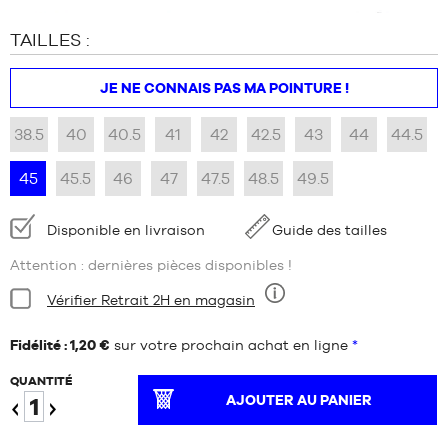
TAILLES :
JE NE CONNAIS PAS MA POINTURE !
38.5
40
40.5
41
42
42.5
43
44
44.5
45
45.5
46
47
47.5
48.5
49.5
Disponibilité
Disponible en livraison
Guide des tailles
:
Attention : dernières pièces disponibles !
Condition:
Vérifier Retrait 2H en magasin
Neuf
Fidélité : 1,20 €
sur votre prochain achat en ligne
*
QUANTITÉ
AJOUTER AU PANIER
Diminuer
Augmenter