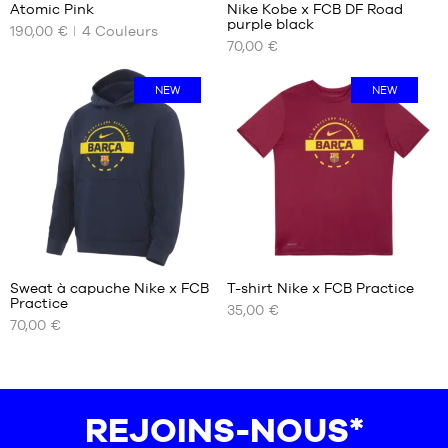
Atomic Pink
Nike Kobe x FCB DF Road
NOS
NOS
42
purple black
190,00 €
4
Couleurs
TAILLES
TAILLES
42.5
70,00 €
DISPONIBLES
DISPONIBLES
43
44
39
S
NEW
NEW
44.5
40
M
45
40.5
L
45.5
41
XL
46
42
XXL
47
42.5
47.5
43
48
44
48.5
44.5
Sweat à capuche Nike x FCB
T-shirt Nike x FCB Practice
45
Practice
35,00 €
NOS
NOS
45.5
70,00 €
TAILLES
TAILLES
DISPONIBLES
DISPONIBLES
S
S
M
M
REJOINS-NOUS*
L
L