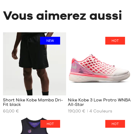
Vous aimerez aussi
NEW
HOT
Short Nike Kobe Mamba Dri-
Nike Kobe 3 Low Protro WNBA
Fit black
All-Star
NOS
NOS
60,00 €
190,00 €
4
Couleurs
TAILLES
TAILLES
DISPONIBLES
DISPONIBLES
HOT
HOT
S
40.5