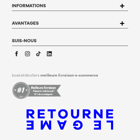
vous concernent. Pour l’exercer, l’utilisateur peut écrire à
INFORMATIONS
Basket4Ballers, 104 rue de Hochfelden, 67200 Strasbourg ou
compléter le formulaire «
Contacter le Service client
». Pour en
savoir plus,
cliquez ici
.
Basket4Ballers informe l’utilisateur qu’il peut définir, de son
AVANTAGES
vivant, des directives relatives à la conservation, à
l’effacement et à la communication de ses données
personnelles après son décès. Pour en savoir plus,
cliquez ici
.
SUIS-NOUS
Facebook
Instagram
TikTok
LinkedIn
basket4ballers
meilleure livraison e-commerce