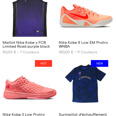
M
41
L
42
XL
42.5
XXL
43
44
44.5
95
52
45
Maillot Nike Kobe x FCB
Nike Kobe 9 Low EM Protro
45.5
Limited Road purple black
WNBA
NOS
NOS
90,00 €
7
Couleurs
180,00 €
11
Couleurs
TAILLES
TAILLES
DISPONIBLES
DISPONIBLES
HOT
NEW
XS
35.5
S
36
M
36.5
L
37.5
XL
38.5
39
40
40.5
Nike Kobe 3 Low Protro
Surmaillot d'échauffement
41