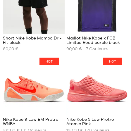
95
Short Nike Kobe Mamba Dri-
Maillot Nike Kobe x FCB
Fit black
Limited Road purple black
NOS
NOS
60,00 €
90,00 €
7
Couleurs
TAILLES
TAILLES
DISPONIBLES
DISPONIBLES
HOT
HOT
S
XS
M
S
L
M
XL
L
XXL
XL
52
Nike Kobe 9 Low EM Protro
Nike Kobe 3 Low Protro
WNBA
Atomic Pink
NOS
NOS
180,00 €
11
Couleurs
190,00 €
4
Couleurs