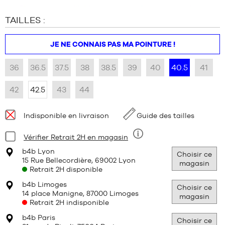
TAILLES :
JE NE CONNAIS PAS MA POINTURE !
36
36.5
37.5
38
38.5
39
40
40.5
41
42
42.5
43
44
Disponibilité
Indisponible en livraison
Guide des tailles
:
Condition:
Vérifier Retrait 2H en magasin
Neuf
b4b Lyon
Choisir ce
15 Rue Bellecordière, 69002 Lyon
magasin
Retrait 2H disponible
b4b Limoges
Choisir ce
14 place Manigne, 87000 Limoges
magasin
Retrait 2H indisponible
b4b Paris
Choisir ce