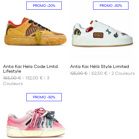
MARQUES
PROMO
-20%
PROMO
-50%
PROMOS
ENFANT
SORTIES
PROMOS
SORTIES
1
1
FR
Anta Kai Hela Code Lmtd.
Anta Kai Hélà Style Limited
Lifestyle
125,00 €
62,50 €
2
Couleurs
Devenir
NOS
NOS
membre
165,00 €
132,00 €
3
TAILLES
TAILLES
Couleurs
DISPONIBLES
DISPONIBLES
FAQ
42
47.5
PROMO
-50%
42.5
Blog
45
45.5
47.5