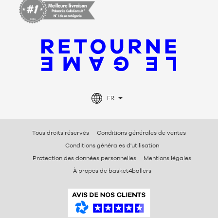
FR
Tous droits réservés
Conditions générales de ventes
Conditions générales d'utilisation
Protection des données personnelles
Mentions légales
À propos de basket4ballers
A
v
i
s
V
é
r
i
f
i
é
s
B
a
s
k
e
t
4
b
a
l
l
e
r