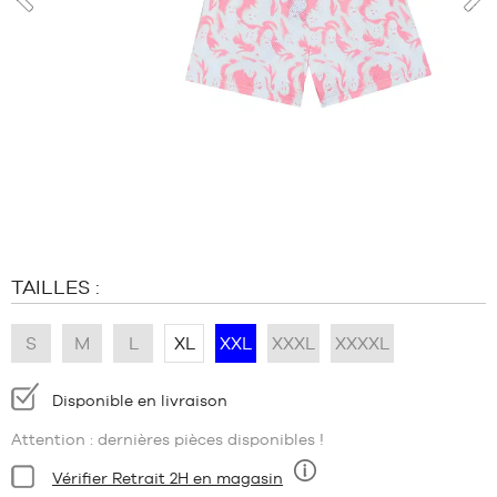
MARQUES
prev
nex
PROMOS
ENFANT
SORTIES
PROMOS
SORTIES
FR
Devenir
membre
TAILLES :
FAQ
S
M
L
XL
XXL
XXXL
XXXXL
Blog
Disponibilité
Disponible en livraison
:
Attention : dernières pièces disponibles !
Condition:
Vérifier Retrait 2H en magasin
Neuf