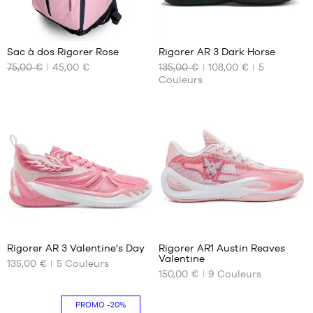
5
1
Sac à dos Rigorer Rose
Rigorer AR 3 Dark Horse
75,00 €
45,00 €
135,00 €
108,00 €
5
NOS
NOS
Couleurs
TAILLES
TAILLES
DISPONIBLES
DISPONIBLES
Taille
42.5
unique
47.5
1
125
Rigorer AR 3 Valentine's Day
Rigorer AR1 Austin Reaves
Valentine
135,00 €
5
Couleurs
NOS
NOS
150,00 €
9
Couleurs
TAILLES
TAILLES
DISPONIBLES
DISPONIBLES
PROMO
-20%