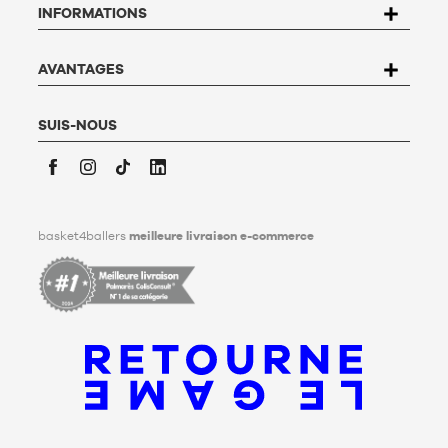
INFORMATIONS
Basket4Ballers, 104 rue de Hochfelden, 67200 Strasbourg ou
compléter le formulaire «
Contacter le Service client
». Pour en
savoir plus,
cliquez ici
.
Basket4Ballers informe l’utilisateur qu’il peut définir, de son
AVANTAGES
vivant, des directives relatives à la conservation, à
l’effacement et à la communication de ses données
personnelles après son décès. Pour en savoir plus,
cliquez ici
.
SUIS-NOUS
Facebook
Instagram
TikTok
LinkedIn
basket4ballers
meilleure livraison e-commerce