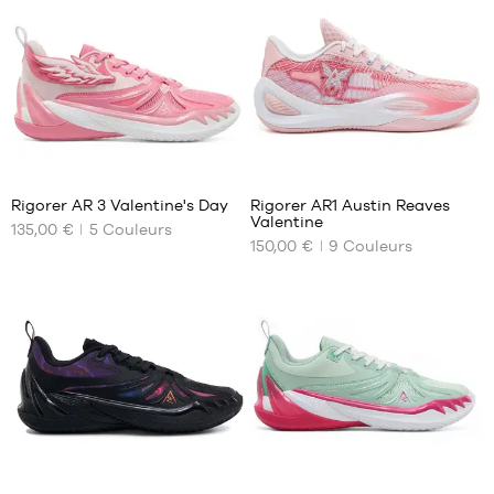
47.5
37
38
39
2
125
Rigorer AR 3 Valentine's Day
Rigorer AR1 Austin Reaves
Valentine
135,00 €
5
Couleurs
NOS
NOS
150,00 €
9
Couleurs
TAILLES
TAILLES
DISPONIBLES
DISPONIBLES
36
41
37
43
38
45
39
47
42
48
42.5
49
43
2
2
44