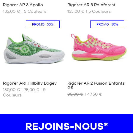
Rigorer AR 3 Apollo
Rigorer AR 3 Rainforest
45
135,00 €
5
Couleurs
135,00 €
5
Couleurs
NOS
NOS
46
TAILLES
TAILLES
47.5
DISPONIBLES
DISPONIBLES
PROMO
-50%
PROMO
-50%
42
43
43
44
47.5
125
4
Rigorer AR1 Hillbilly Bogey
Rigorer AR 2 Fusion Enfants
GS
150,00 €
75,00 €
9
NOS
NOS
95,00 €
47,50 €
Couleurs
TAILLES
TAILLES
DISPONIBLES
DISPONIBLES
47
36
48
REJOINS-NOUS*
49