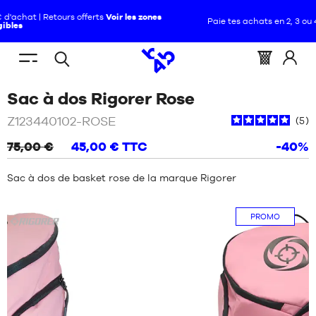
Paie tes achats en 2, 3 ou 4 fois avec Alma :
+ de détails
FR
(vide)
Menu
Panier
Identif
Open
VOUS
ACCUEIL
/
mobile
:
vous
/
Rose
Sac à dos Rigorer Rose
search
ÊTES
ÉQUIPEMENTS
NOUVEAUTÉS
/
SAC
ICI
À
Z123440102-ROSE
:
5
DOS
CHAUSSURES
RIGORER
75,00 €
45,00 €
TTC
-40%
ROSE
NOUVEAUTÉS
VÊTEMENTS
Sac à dos de basket rose de la marque Rigorer
CHAUSSURES
Rigorer
ÉQUIPEMENTS
PROMO
VÊTEMENTS
NBA
ÉQUIPEMENTS
MARQUES
NBA
ENFANT