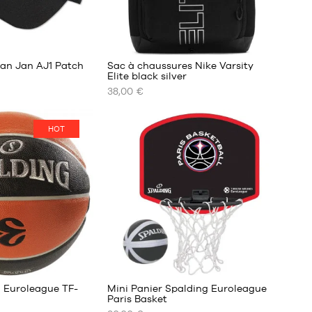
50
50-
3
54
an Jan AJ1 Patch
Sac à chaussures Nike Varsity
Elite black silver
38,00 €
NOS
TAILLES
DISPONIBLES
HOT
Taille
unique
g Euroleague TF-
Mini Panier Spalding Euroleague
Paris Basket