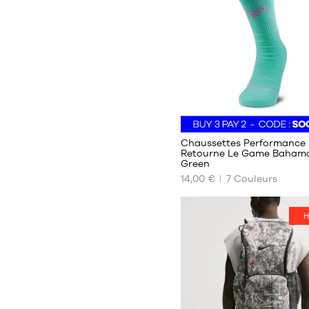
38
38-
42
42-
46
46-
50
27
Chaussettes Performance
Retourne Le Game Baham
Green
NOS
14,00 €
7
Couleurs
TAILLES
DISPONIBLES
H
38-
42
42-
46
46-
50