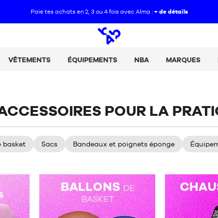
Paie tes achats en 2, 3 ou 4 fois avec Alma :
+ de détails
Open
search
VÊTEMENTS
ÉQUIPEMENTS
NBA
MARQUES
 ACCESSOIRES POUR LA PRAT
e basket
Sacs
Bandeaux et poignets éponge
Équipe