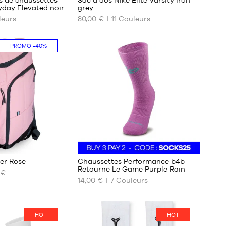
yday Elevated noir
grey
eurs
80,00 €
11
Couleurs
NOS
TAILLES
DISPONIBLES
PROMO
-40%
Taille
unique
27
rer Rose
Chaussettes Performance b4b
Retourne Le Game Purple Rain
 €
14,00 €
7
Couleurs
NOS
TAILLES
DISPONIBLES
HOT
HOT
38-