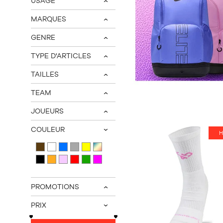
USAGE
v
MARQUES
v
GENRE
v
TYPE D'ARTICLES
v
TAILLES
v
TEAM
v
JOUEURS
v
COULEUR
H
v
PROMOTIONS
v
PRIX
v