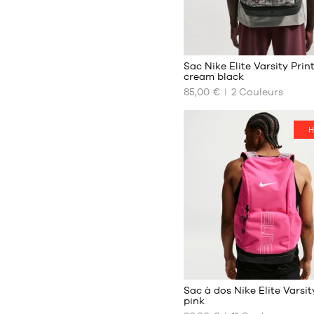
2
Sac Nike Elite Varsity Prin
cream black
85,00 €
2
Couleurs
NOS
TAILLES
DISPONIBLES
H
Taille
unique
142
Sac à dos Nike Elite Varsit
pink