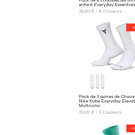
enfant Everyday Essential
25,00 €
8
Couleurs
NOS
TAILLES
DISPONIBLES
H
7 -
9
ans
9 -
11
ans
3
Pack de 3 paires de Chaus
Nike Kobe Everyday Eleva
Multicolor
NOS
20,00 €
2
Couleurs
TAILLES
DISPONIBLES
H
34-