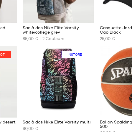
50
50
50-
50-
2
54
54
ted
Sac à dos Nike Elite Varsity
Casquette Jord
white/college grey
Cap Black
85,00 €
2
Couleurs
25,00 €
NOS
NOS
TAILLES
TAILLES
DISPONIBLES
DISPONIBLES
OT
INSTORE
Taille
8 -
unique
20
ans
1
3
y desert
Sac à dos Nike Elite Varsity multi
Ballon Spaldin
500
80,00 €