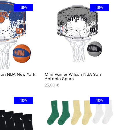
DISPONIBLES
NEW
NEW
taille
7
3
lson NBA New York
Mini Panier Wilson NBA San
Antonio Spurs
25,00 €
NOS
TAILLES
DISPONIBLES
NEW
NEW
Taille
unique