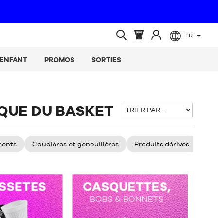
FR
(vide)
Panier
Identifiez-
Ouvrir
:
vous
la
ENFANT
PROMOS
SORTIES
recherche
IQUE DU BASKET
Trier
par
ments
Coudières et genouillères
Produits dérivés
Min