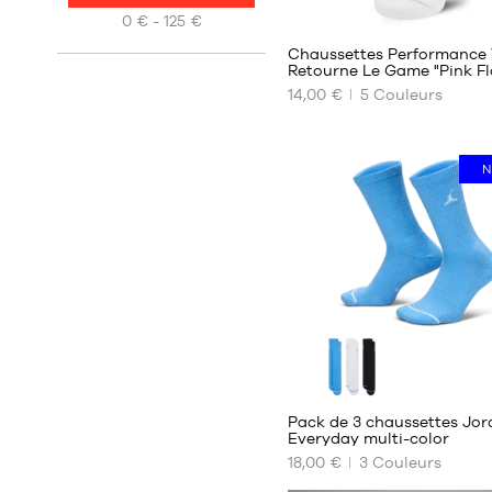
7
0 € - 125 €
Chaussettes Performance 
Retourne Le Game "Pink F
14,00 €
5
Couleurs
NOS
TAILLES
DISPONIBLES
N
34-
38
38-
42
42-
46
46-
50
Pack de 3 chaussettes Jo
Everyday multi-color
18,00 €
3
Couleurs
NOS
TAILLES