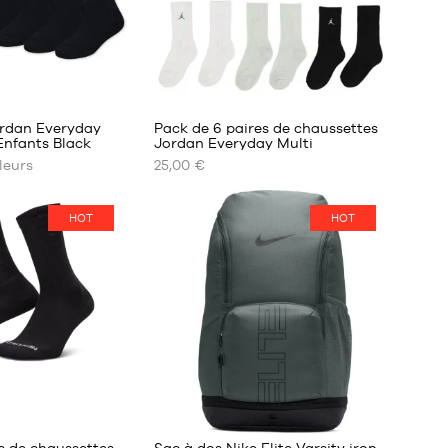
rdan Everyday
Pack de 6 paires de chaussettes
Enfants Black
Jordan Everyday Multi
eurs
25,00 €
NOS
TAILLES
DISPONIBLES
HOT
HOT
7 -
9
ans
9 -
11
ans
142
s de chaussettes
Sac à dos Nike Elite Varsity iron