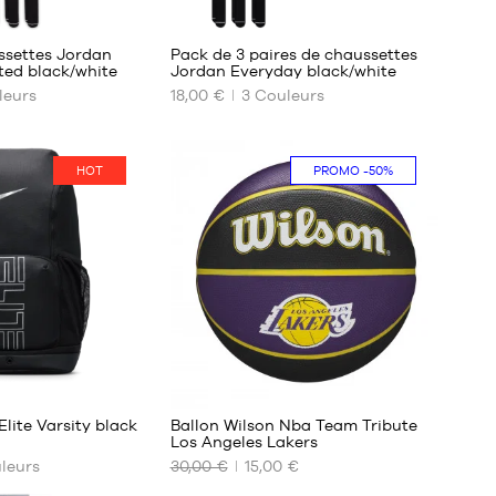
ssettes Jordan
Pack de 3 paires de chaussettes
ted black/white
Jordan Everyday black/white
eurs
18,00 €
3
Couleurs
NOS
TAILLES
DISPONIBLES
HOT
PROMO
-50%
34-
38
38-
42
42-
46
46-
50
42
5
Elite Varsity black
Ballon Wilson Nba Team Tribute
Los Angeles Lakers
leurs
30,00 €
15,00 €
NOS
TAILLES