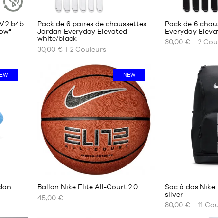
V.2 b4b
Pack de 6 paires de chaussettes
Pack de 6 chau
ARTICLE
low"
Jordan Everyday Elevated
Everyday Eleva
DURABLE
white/black
30,00 €
2
Coul
NOS
NOS
30,00 €
2
Couleurs
TAILLES
TAILLES
DISPONIBLES
DISPONIBLES
EW
NEW
34-
38-
38
42
38-
42-
42
46
42-
46-
46
50
46-
50
5
1
rdan
Ballon Nike Elite All-Court 2.0
Sac à dos Nike 
silver
45,00 €
80,00 €
11
Cou
NOS
NOS
TAILLES
TAILLES