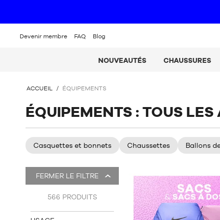
Devenir membre
FAQ
Blog
NOUVEAUTÉS
CHAUSSURES
VOUS
ACCUEIL
/
ÉQUIPEMENTS
ÊTES
ICI
ÉQUIPEMENTS : TOUS LES
:
Casquettes et bonnets
Chaussettes
Ballons d
Il
FERMER LE FILTRE
y
a
566
PRODUITS
630
produits.