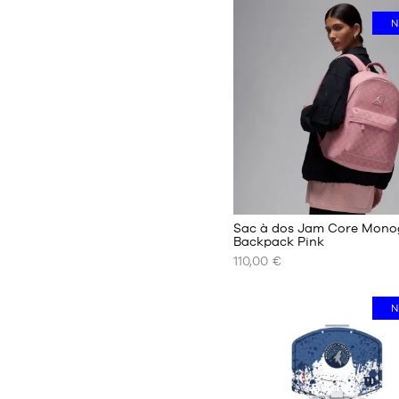
DISPONIBLES
N
34-
38
38-
42
46-
50
3
Sac à dos Jam Core Mon
Backpack Pink
110,00 €
NOS
TAILLES
DISPONIBLES
N
Taille
unique