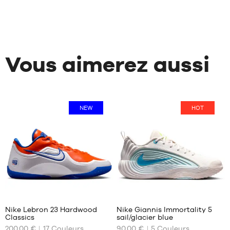
Vous aimerez aussi
NEW
HOT
31
Nike Lebron 23 Hardwood
Nike Giannis Immortality 5
Classics
sail/glacier blue
NOS
NOS
200,00 €
17
Couleurs
90,00 €
5
Couleurs