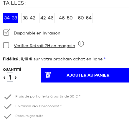
TAILLES :
34-38
38-42
42-46
46-50
50-54
Disponibilité
Disponible en livraison
:
Condition:
Vérifier Retrait 2H en magasin
Neuf
Fidélité : 0,10 €
sur votre prochain achat en ligne
*
QUANTITÉ
AJOUTER AU PANIER
Diminuer
Augmenter
Frais de port offerts à partir de 50 € *
Livraison 24h Chronopost *
Retours gratuits