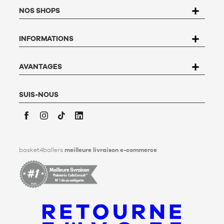
la Loi n°78-17 du 6 janvier 1978 relative à l'informatique, aux
NOS SHOPS
fichiers et aux libertés, vous disposez d’un droit d’accès, de
rectification, d’opposition et de suppression des données qui
vous concernent. Pour l’exercer, l’utilisateur peut écrire à
INFORMATIONS
Basket4Ballers, 104 rue de Hochfelden, 67200 Strasbourg ou
compléter le formulaire «
Contacter le Service client
». Pour en
savoir plus,
cliquez ici
.
Basket4Ballers informe l’utilisateur qu’il peut définir, de son
AVANTAGES
vivant, des directives relatives à la conservation, à
l’effacement et à la communication de ses données
personnelles après son décès. Pour en savoir plus,
cliquez ici
.
SUIS-NOUS
Facebook
Instagram
TikTok
LinkedIn
basket4ballers
meilleure livraison e-commerce