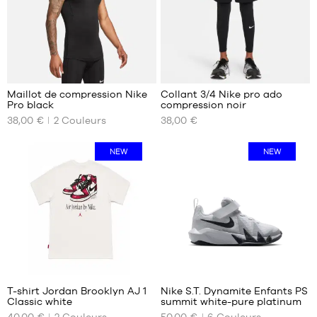
L
XL
XXL
XXL
2
Maillot de compression Nike
Collant 3/4 Nike pro ado
Pro black
compression noir
NOS
NOS
38,00 €
2
Couleurs
38,00 €
TAILLES
TAILLES
DISPONIBLES
DISPONIBLES
NEW
NEW
S
8
ans
M
(XS)
L
10
XL
ans
XXL
(S)
12
ans
2
(M)
14
T-shirt Jordan Brooklyn AJ 1
Nike S.T. Dynamite Enfants PS
ans
Classic white
summit white-pure platinum
NOS
NOS
(L)