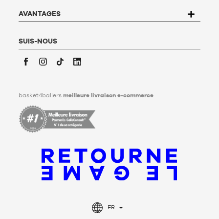
savoir plus,
cliquez ici
.
Basket4Ballers informe l’utilisateur qu’il peut définir, de son
AVANTAGES
vivant, des directives relatives à la conservation, à
l’effacement et à la communication de ses données
personnelles après son décès. Pour en savoir plus,
cliquez ici
.
SUIS-NOUS
Facebook
Instagram
TikTok
LinkedIn
basket4ballers
meilleure livraison e-commerce
FR