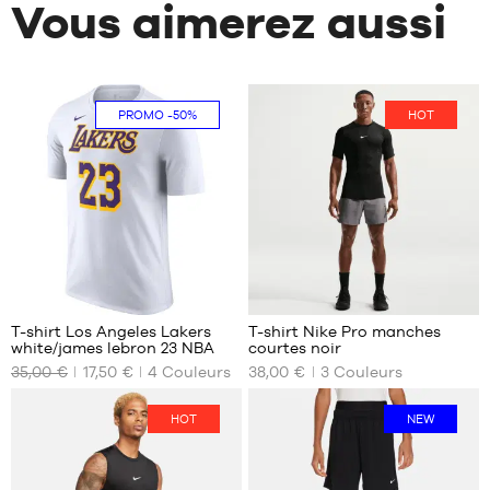
Vous aimerez aussi
PROMO
-50%
HOT
6
13
T-shirt Los Angeles Lakers
T-shirt Nike Pro manches
white/james lebron 23 NBA
courtes noir
NOS
NOS
35,00 €
17,50 €
4
Couleurs
38,00 €
3
Couleurs
TAILLES
TAILLES
DISPONIBLES
DISPONIBLES
HOT
NEW
XS
S
S
M
M
L