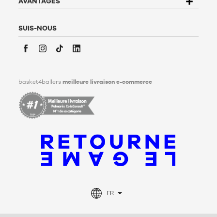
Basket4Ballers informe l’utilisateur qu’il peut définir, de son
AVANTAGES
vivant, des directives relatives à la conservation, à
l’effacement et à la communication de ses données
personnelles après son décès. Pour en savoir plus,
cliquez ici
.
SUIS-NOUS
Facebook
Instagram
TikTok
LinkedIn
basket4ballers
meilleure livraison e-commerce
FR