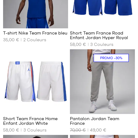
XL -
enfant
- 1m65
à
7
22
1m80
T-shirt Nike Team France bleu
Short Team France Road
Enfant Jordan Hyper Royal
35,00 €
2
Couleurs
NOS
NOS
58,00 €
3
Couleurs
TAILLES
TAILLES
DISPONIBLES
DISPONIBLES
PROMO
-30%
S
S -
enfant
M
- 1m25
L
à
XL
1m35
XXL
M -
enfant
- 1m35
22
2
à
1m50
Short Team France Home
Pantalon Jordan Team
L -
Enfant Jordan White
France
NOS
NOS
enfant
58,00 €
3
Couleurs
70,00 €
49,00 €
TAILLES
TAILLES
- 1m50
DISPONIBLES
DISPONIBLES
à