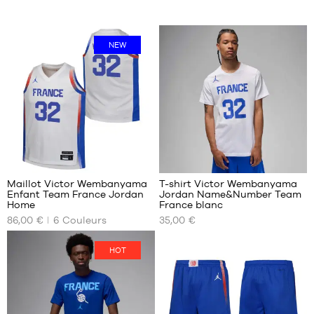
NEW
48
9
Maillot Victor Wembanyama
T-shirt Victor Wembanyama
Enfant Team France Jordan
Jordan Name&Number Team
NOS
NOS
Home
France blanc
TAILLES
TAILLES
86,00 €
6
Couleurs
35,00 €
DISPONIBLES
DISPONIBLES
L -
M
HOT
enfant
L
- 1m50
XXXL
à
1m65