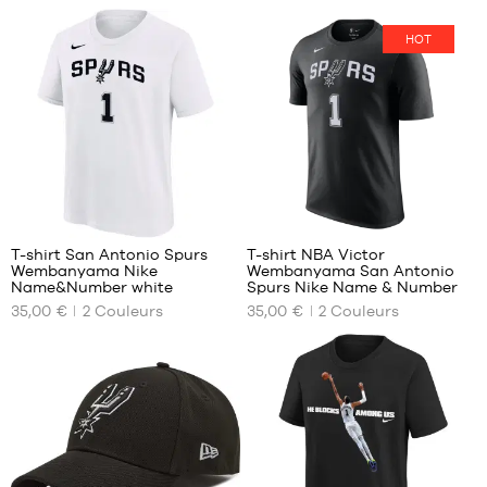
S
Taille
HOT
unique
M
L
XL
13
13
T-shirt San Antonio Spurs
T-shirt NBA Victor
Wembanyama Nike
Wembanyama San Antonio
NOS
NOS
Name&Number white
Spurs Nike Name & Number
TAILLES
TAILLES
35,00 €
2
Couleurs
35,00 €
2
Couleurs
DISPONIBLES
DISPONIBLES
XS
XS
S
S
M
M
L
L
XXL
XL
XXL