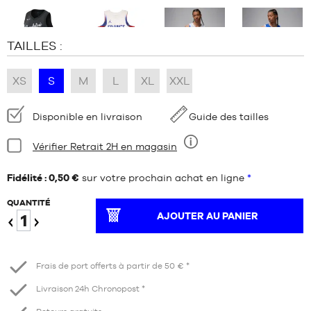
TAILLES :
XS
S
M
L
XL
XXL
Disponibilité
Disponible en livraison
Guide des tailles
:
Condition:
Vérifier Retrait 2H en magasin
Neuf
Fidélité : 0,50 €
sur votre prochain achat en ligne
*
QUANTITÉ
AJOUTER AU PANIER
Diminuer
Augmenter
Frais de port offerts à partir de 50 € *
Livraison 24h Chronopost *