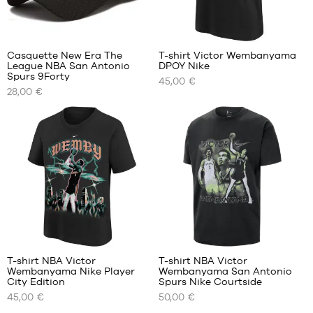
Casquette New Era The
T-shirt Victor Wembanyama
League NBA San Antonio
DPOY Nike
NOS
NOS
Spurs 9Forty
45,00 €
TAILLES
TAILLES
28,00 €
DISPONIBLES
DISPONIBLES
Taille
S
unique
M
L
XL
XXL
T-shirt NBA Victor
T-shirt NBA Victor
Wembanyama Nike Player
Wembanyama San Antonio
NOS
NOS
City Edition
Spurs Nike Courtside
TAILLES
TAILLES
45,00 €
50,00 €
DISPONIBLES
DISPONIBLES