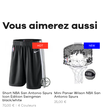
Vous aimerez aussi
HOT
NEW
22
3
Short NBA San Antonio Spurs
Mini Panier Wilson NBA San
ARTICLE
Icon Edition Swingman
Antonio Spurs
DURABLE
NOS
NOS
black/white
25,00 €
TAILLES
TAILLES
70,00 €
4
Couleurs
DISPONIBLES
DISPONIBLES