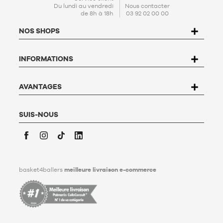
En créant votre compte, vous acceptez notre
politique de
Du lundi au vendredi
Nous contacter
de 8h à 18h
03 92 02 00 00
protection de données personnelles (PPDP)
. Conformément à
la Loi n°78-17 du 6 janvier 1978 relative à l'informatique, aux
NOS SHOPS
fichiers et aux libertés, vous disposez d’un droit d’accès, de
rectification, d’opposition et de suppression des données qui
vous concernent. Pour l’exercer, l’utilisateur peut écrire à
INFORMATIONS
Basket4Ballers, 104 rue de Hochfelden, 67200 Strasbourg ou
compléter le formulaire «
Contacter le Service client
». Pour en
savoir plus,
cliquez ici
.
Basket4Ballers informe l’utilisateur qu’il peut définir, de son
AVANTAGES
vivant, des directives relatives à la conservation, à
l’effacement et à la communication de ses données
personnelles après son décès. Pour en savoir plus,
cliquez ici
.
SUIS-NOUS
Facebook
Instagram
TikTok
LinkedIn
basket4ballers
meilleure livraison e-commerce