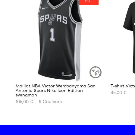
HOT
S
Taille
unique
M
L
XL
127
Maillot NBA Victor Wembanyama San
T-shirt Vi
ARTICLE
Antonio Spurs Nike Icon Edition
DURABLE
45,00 €
swingman
NOS
NOS
105,00 €
9
Couleurs
TAILLES
TAILLES
DISPONIBLES
DISPONIBL
XS
S
S
M
M
L