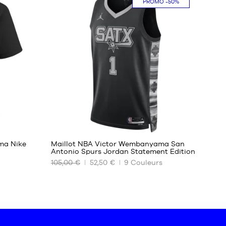
PROMO
-50%
XS
S
M
L
XL
XXL
127
ma Nike
Maillot NBA Victor Wembanyama San
Antonio Spurs Jordan Statement Edition
105,00 €
52,50 €
9
Couleurs
NOS
TAILLES
DISPONIBLES
S