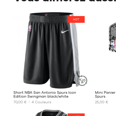
HOT
22
Short NBA San Antonio Spurs Icon
Mini Panie
ARTICLE
Edition Swingman black/white
Spurs
DURABLE
70,00 €
4
Couleurs
25,00 €
NOS
NOS
TAILLES
TAILLES
DISPONIBLES
DISPONIBL