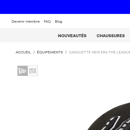
Devenir membre
FAQ
Blog
NOUVEAUTÉS
CHAUSSURES
VOUS
ACCUEIL
/
ÉQUIPEMENTS
/
CASQUETTE NEW ERA THE LEAGUE
ÊTES
ICI
New
:
Era