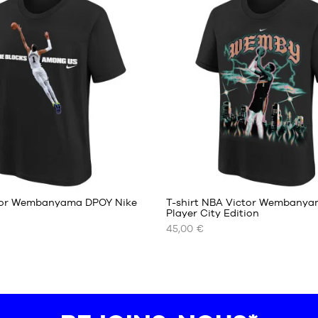
XS
S
M
L
XXL
ctor Wembanyama DPOY Nike
T-shirt NBA Victor Wembanya
Player City Edition
45,00 €
NOS
TAILLES
ES
DISPONIBLES
S
M
L