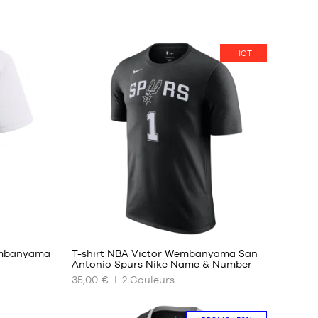
HOT
13
embanyama
T-shirt NBA Victor Wembanyama San
Antonio Spurs Nike Name & Number
35,00 €
2
Couleurs
NOS
TAILLES
DISPONIBLES