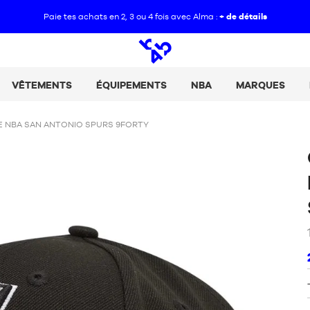
Paie tes achats en 2, 3 ou 4 fois avec Alma :
+ de détails
Open
search
VÊTEMENTS
ÉQUIPEMENTS
NBA
MARQUES
 NBA SAN ANTONIO SPURS 9FORTY