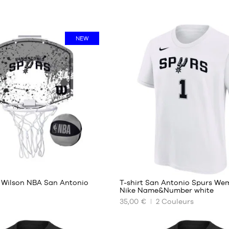
NEW
3
13
r Wilson NBA San Antonio
T-shirt San Antonio Spurs W
Nike Name&Number white
35,00 €
2
Couleurs
NOS
TAILLES
ES
DISPONIBLES