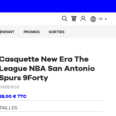
FR
(vide)
Panier
Identifiez-
Ouvrir
:
vous
la
ENFANT
PROMOS
SORTIES
recherche
Casquette New Era The
League NBA San Antonio
/
Noir
Spurs 9Forty
11486909
28,00 €
TTC
TAILLES :