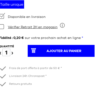
Taille unique
Disponibilité
Disponible en livraison
Condition:
Vérifier Retrait 2H en magasin
Neuf
Fidélité : 0,20 €
sur votre prochain achat en ligne
*
QUANTITÉ
AJOUTER AU PANIER
Diminuer
Augmenter
Frais de port offerts à partir de 50 € *
Livraison 24h Chronopost *
Retours gratuits