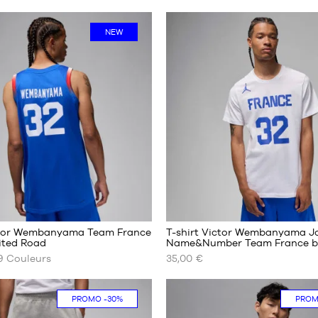
NEW
127
9
ctor Wembanyama Team France
T-shirt Victor Wembanyama J
ited Road
Name&Number Team France b
9
Couleurs
35,00 €
NOS
TAILLES
ES
DISPONIBLES
PROMO
-30%
PRO
M