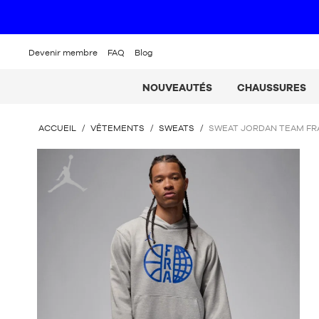
Devenir membre
FAQ
Blog
NOUVEAUTÉS
CHAUSSURES
VOUS
ACCUEIL
/
VÊTEMENTS
/
SWEATS
/
SWEAT JORDAN TEAM FR
ÊTES
ICI
Jordan
: