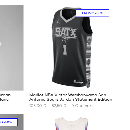
PROMO
-50%
127
ordan
Maillot NBA Victor Wembanyama San
lanc
Antonio Spurs Jordan Statement Edition
105,00 €
52,50 €
9
Couleurs
NOS
TAILLES
DISPONIBLES
MO
-50%
S