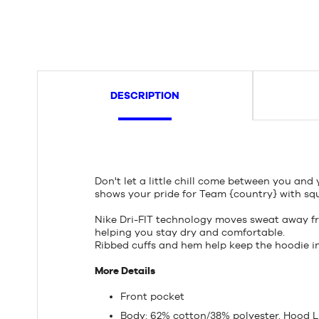
DESCRIPTION
Don't let a little chill come between you and 
shows your pride for Team {country} with squ
Nike Dri-FIT technology moves sweat away fr
helping you stay dry and comfortable.
Ribbed cuffs and hem help keep the hoodie i
More Details
Front pocket
Body: 62% cotton/38% polyester. Hood L