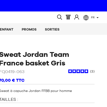
FR
(vide)
Panier
Identifiez-
Ouvrir
:
vous
la
ENFANT
PROMOS
SORTIES
recherche
Sweat Jordan Team
/
Gris
France basket Gris
FQ0419-063
3
70,00 €
TTC
Sweat à capuche Jordan FFBB pour homme
TAILLES :