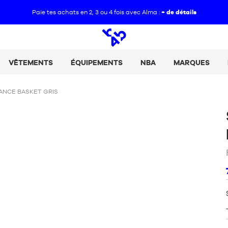
Paie tes achats en 2, 3 ou 4 fois avec Alma :
+ de détails
Open
search
VÊTEMENTS
ÉQUIPEMENTS
NBA
MARQUES
ANCE BASKET GRIS