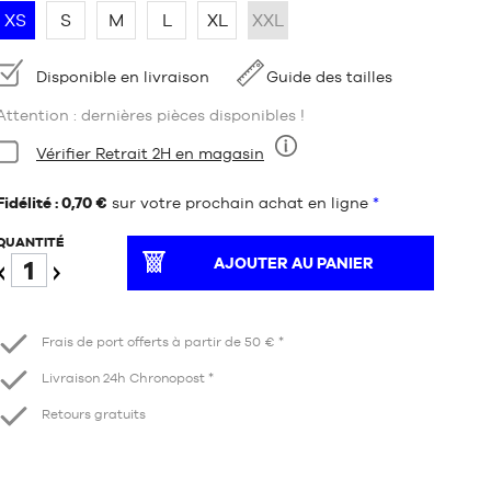
XS
S
M
L
XL
XXL
Disponibilité
Disponible en livraison
Guide des tailles
Attention : dernières pièces disponibles !
Condition:
Vérifier Retrait 2H en magasin
Neuf
Fidélité : 0,70 €
sur votre prochain achat en ligne
*
QUANTITÉ
AJOUTER AU PANIER
Diminuer
Augmenter
Frais de port offerts à partir de 50 € *
Livraison 24h Chronopost *
Retours gratuits