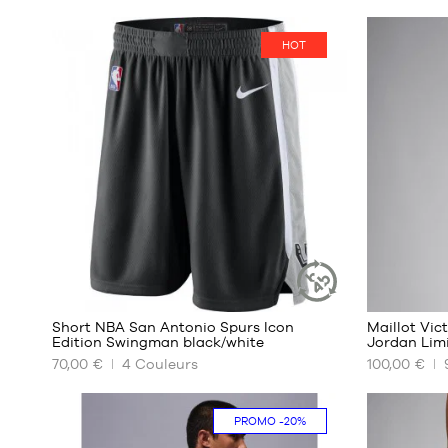
HOT
22
Short NBA San Antonio Spurs Icon
Maillot Vi
ARTICLE
Edition Swingman black/white
Jordan Lim
DURABLE
70,00 €
4
Couleurs
100,00 €
NOS
NOS
TAILLES
TAILLES
DISPONIBLES
DISPONIBL
PROMO
-20%
S
XS