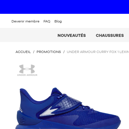
Devenir membre
FAQ
Blog
NOUVEAUTÉS
CHAUSSURES
VOUS
ACCUEIL
/
PROMOTIONS
/
UNDER ARMOUR CURRY FOX 1 LEX
ÊTES
ICI
Under
:
Armour