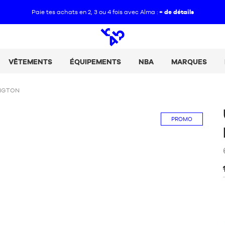
Paie tes achats en 2, 3 ou 4 fois avec Alma :
+ de détails
Open
search
VÊTEMENTS
ÉQUIPEMENTS
NBA
MARQUES
INGTON
PROMO