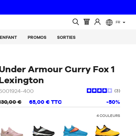
FR
(vide)
Panier
Identifiez-
Ouvrir
:
vous
la
ENFANT
PROMOS
SORTIES
recherche
Under Armour Curry Fox 1
/
Bleu
Lexington
6001924-400
3
130,00 €
65,00 €
TTC
-50%
OTHER
4
COULEURS
COLORS
: