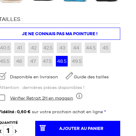
TAILLES :
JE NE CONNAIS PAS MA POINTURE !
40.5
41
42
42.5
43
44
44.5
45
45.5
46
47
47.5
48.5
49.5
Disponibilité
Disponible en livraison
Guide des tailles
Attention : dernières pièces disponibles !
Condition:
Vérifier Retrait 2H en magasin
Neuf
Fidélité : 0,60 €
sur votre prochain achat en ligne
*
QUANTITÉ
AJOUTER AU PANIER