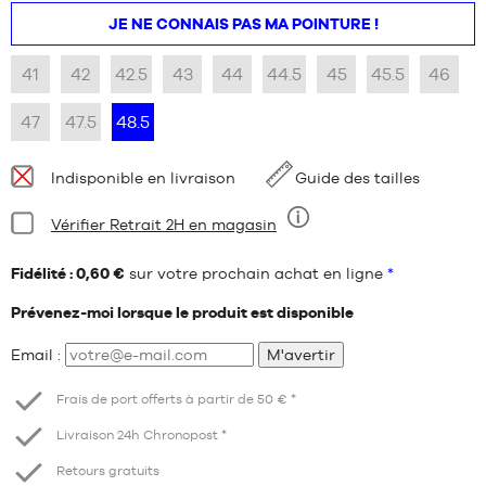
JE NE CONNAIS PAS MA POINTURE !
41
42
42.5
43
44
44.5
45
45.5
46
47
47.5
48.5
Disponibilité
Indisponible en livraison
Guide des tailles
:
Condition:
Vérifier Retrait 2H en magasin
Neuf
Fidélité : 0,60 €
sur votre prochain achat en ligne
*
Prévenez-moi lorsque le produit est disponible
Email :
M'avertir
Frais de port offerts à partir de 50 € *
Livraison 24h Chronopost *
Retours gratuits