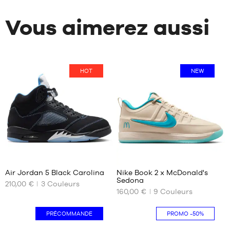
Vous aimerez aussi
HOT
NEW
176
14
Air Jordan 5 Black Carolina
Nike Book 2 x McDonald's
Sedona
210,00 €
3
Couleurs
NOS
NOS
160,00 €
9
Couleurs
TAILLES
TAILLES
DISPONIBLES
DISPONIBLES
PRÉCOMMANDE
PROMO
-50%
41
39