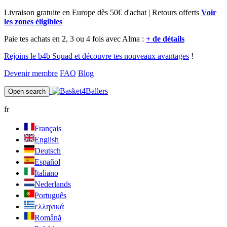
Livraison gratuite en Europe dès 50€ d'achat | Retours offerts
Voir
les zones éligibles
Paie tes achats en 2, 3 ou 4 fois avec Alma :
+ de détails
Rejoins le b4b Squad et découvre tes nouveaux avantages
!
Devenir membre
FAQ
Blog
Open search
fr
Français
English
Deutsch
Español
Italiano
Nederlands
Português
ελληνικά
Română