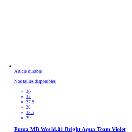
Article durable
Nos tailles disponibles
36
37
37.5
38
38.5
39
Puma MB World.01 Bright Aqua-Team Violet