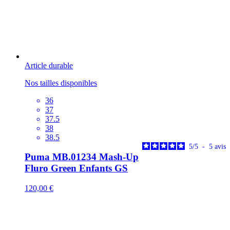
Article durable
Nos tailles disponibles
36
37
37.5
38
38.5
5
/
5
-
5
avis
Puma MB.01234 Mash-Up
Fluro Green Enfants GS
120,00 €