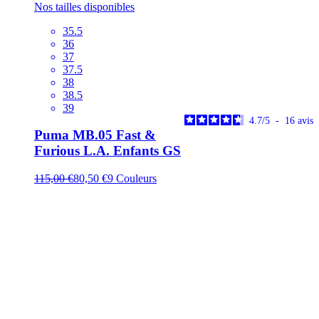
Nos tailles disponibles
35.5
36
37
37.5
38
38.5
39
4.7
/
5
-
16
avis
Puma MB.05 Fast &
Furious L.A. Enfants GS
115,00 €
80,50 €
9
Couleurs