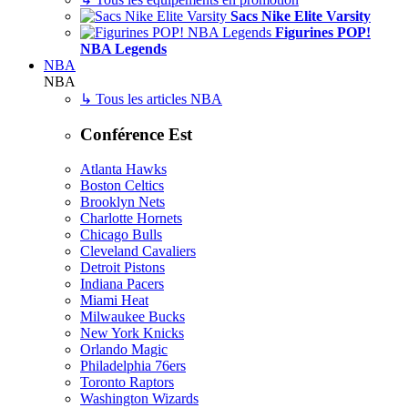
Sacs Nike Elite Varsity
Figurines POP!
NBA Legends
NBA
NBA
↳ Tous les articles NBA
Conférence Est
Atlanta Hawks
Boston Celtics
Brooklyn Nets
Charlotte Hornets
Chicago Bulls
Cleveland Cavaliers
Detroit Pistons
Indiana Pacers
Miami Heat
Milwaukee Bucks
New York Knicks
Orlando Magic
Philadelphia 76ers
Toronto Raptors
Washington Wizards