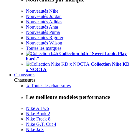
Nouveautés Nike
Nouveautés Jordan
Nouveautés Adidas
Nouveautés Anta
Nouveautés Puma
Nouveautés Rigorer
Nouveautés Wilson
Toutes les marques
Collection b4b "Sweet Look. Play
hard."
Collection Nike KD
x NOCTA
Chaussures
Chaussures
↳ Toutes les chaussures
Les meilleurs modèles performance
Nike A'Two
Nike Book 2
Nike Freak 8
Nike G.T. Cut 4
Nike Ja 3