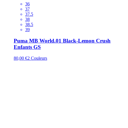
36
37
37.5
38
38.5
39
Puma MB World.01 Black-Lemon Crush
Enfants GS
80,00 €
2
Couleurs