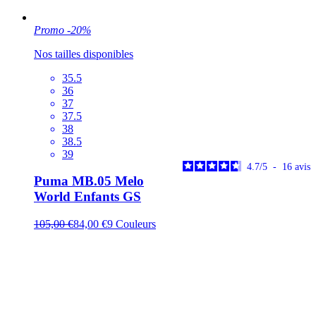
Promo
-20%
Nos tailles disponibles
35.5
36
37
37.5
38
38.5
39
4.7
/
5
-
16
avis
Puma MB.05 Melo
World Enfants GS
105,00 €
84,00 €
9
Couleurs