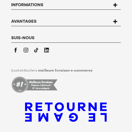
INFORMATIONS
Basket4Ballers, 104 rue de Hochfelden, 67200 Strasbourg ou
compléter le formulaire «
Contacter le Service client
». Pour en
savoir plus,
cliquez ici
.
Basket4Ballers informe l’utilisateur qu’il peut définir, de son
AVANTAGES
vivant, des directives relatives à la conservation, à
l’effacement et à la communication de ses données
personnelles après son décès. Pour en savoir plus,
cliquez ici
.
SUIS-NOUS
Facebook
Instagram
TikTok
LinkedIn
basket4ballers
meilleure livraison e-commerce