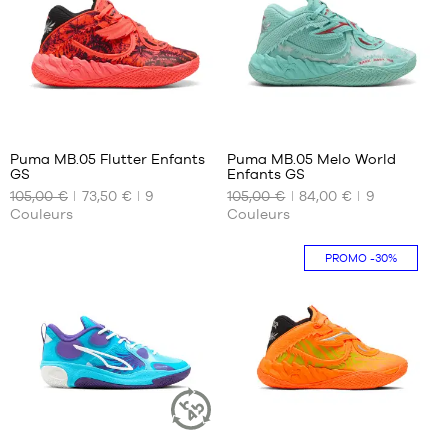
37.5
37.5
38
38
38.5
38.5
39
16
16
Puma MB.05 Flutter Enfants
Puma MB.05 Melo World
GS
Enfants GS
NOS
NOS
105,00 €
73,50 €
9
105,00 €
84,00 €
9
TAILLES
TAILLES
Couleurs
Couleurs
DISPONIBLES
DISPONIBLES
35.5
35.5
PROMO
-30%
36
36
37
37
37.5
37.5
38
38
38.5
38.5
39
39
16