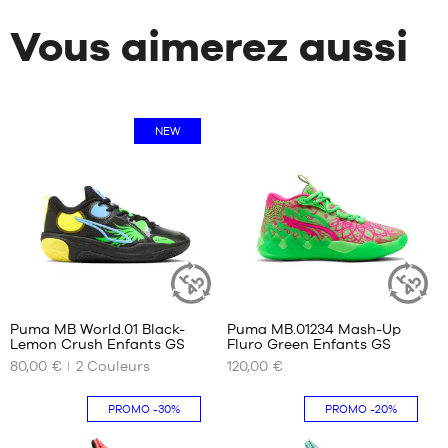
Vous aimerez aussi
NEW
5
Puma MB World.01 Black-
Puma MB.01234 Mash-Up
ARTICLE
ARTICLE
Lemon Crush Enfants GS
Fluro Green Enfants GS
DURABLE
DURABLE
NOS
NOS
80,00 €
2
Couleurs
120,00 €
TAILLES
TAILLES
DISPONIBLES
DISPONIBLES
PROMO
-30%
PROMO
-20%
36
36
37
37