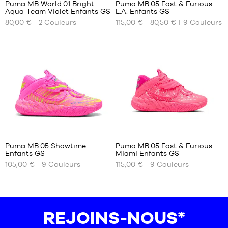
Puma MB World.01 Bright
Puma MB.05 Fast & Furious
ARTICLE
Aqua-Team Violet Enfants GS
L.A. Enfants GS
DURABLE
NOS
NOS
80,00 €
2
Couleurs
115,00 €
80,50 €
9
Couleurs
TAILLES
TAILLES
DISPONIBLES
DISPONIBLES
36
35.5
37
36
37.5
37
38
37.5
38.5
38
39
38.5
39
16
16
Puma MB.05 Showtime
Puma MB.05 Fast & Furious
Enfants GS
Miami Enfants GS
NOS
NOS
105,00 €
9
Couleurs
115,00 €
9
Couleurs
TAILLES
TAILLES
DISPONIBLES
DISPONIBLES
35.5
35.5
36
36
REJOINS-NOUS*
37
37